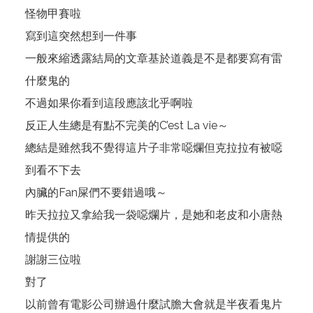
怪物甲賽啦
寫到這突然想到一件事
一般來縮透露結局的文章基於道義是不是都要寫有雷
什麼鬼的
不過如果你看到這段應該北乎啊啦
反正人生總是有點不完美的C’est La vie～
總結是雖然我不覺得這片子非常噁爛但克拉拉有被噁
到看不下去
內臟的Fan屎們不要錯過哦～
昨天拉拉又拿給我一袋噁爛片，是她和老皮和小唐熱
情提供的
謝謝三位啦
對了
以前曾有電影公司辦過什麼試膽大會就是半夜看鬼片