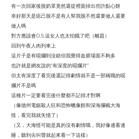
有一次回家後脫奶罩竟然還從裡面掉出些許點心餅
幸好那天是痣己脫不是有人幫我脫不然還要做人還要
做人嗎
對方應該會O.S.這女人也太怕餓了吧（離題）
回到午夜人肉列車上
這片子是有噁爛到沒錯但我覺得血腥場面不夠多
也許就是網友說的“有深度的噁爛片”
但太有深度了看完後還記得劇情就不是一部稱職的噁
爛片不是嗎
這種片一定要看完後什麼都不記得才對啊
（像德州電鋸殺人狂和恐怖蠟像館和深海攔截大海
怪，看完我就失憶了）
（又，大海怪可能是真的沒有劇情哦，我好像邊看邊
睡，聽到尖叫聲就起來看一下這樣）