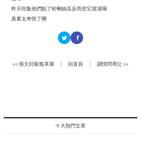
昨天吃飯他們點了蛤蜊絲瓜反而把它當湯喝
真素太奇怪了啊
<< 很欠封殺氛享屋
|
回首頁
|
調情問周公 >>
十大熱門文章