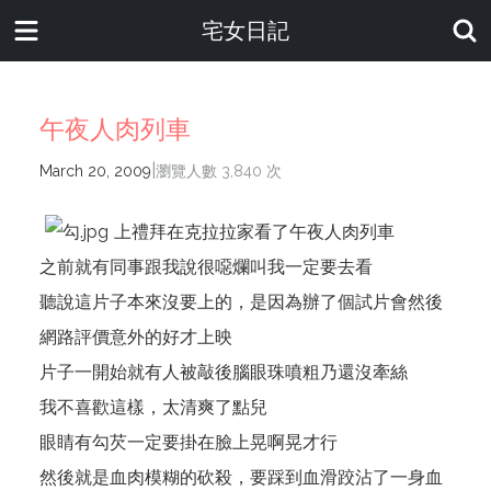
宅女日記
午夜人肉列車
|
March 20, 2009
瀏覽人數 3,840 次
上禮拜在克拉拉家看了午夜人肉列車
之前就有同事跟我說很噁爛叫我一定要去看
聽說這片子本來沒要上的，是因為辦了個試片會然後
網路評價意外的好才上映
片子一開始就有人被敲後腦眼珠噴粗乃還沒牽絲
我不喜歡這樣，太清爽了點兒
眼睛有勾芡一定要掛在臉上晃啊晃才行
然後就是血肉模糊的砍殺，要踩到血滑跤沾了一身血