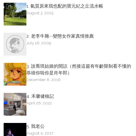
1. 氣質原來我也配的寶元紀之丘流水帳
August 3, 2025
2. 老李牛雜--變態女作家真情推薦
July 16, 2009
3. 說喬琪姑娘的閒話（然後這篇有年齡限制看不懂的
恭禧你啦你是肖年郎）
December 8, 2016
4. 禾馨健檢記
April 26, 2022
5. 我老公
August 4, 2017