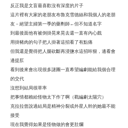
反正我是文盲最喜歡沒有深度的片子
這片裡有大家的老朋友布魯克雪德絲和我個人的老朋
友－絕望主婦第一季的藥劑師←但不知道名字
到最後面他有被倒掛晃來晃去還一直有內心戲
用掛豬肉的勾子把人掛著這招看了有點痛
但我還是覺得把人腿砍斷再浸鹽水這招咔狠，邊看會
邊提肛
看到後來會出現很多謎團一直希望編劇能給我個合理
的交代
沒想到結局很草率
把事情都賴給怪物太下作了啊（戳編劇太陽穴）
克拉拉曾說過結局是精神分裂或外星人幹的她最不能
接受
現在我覺得如果是怪物做的會更肚爛