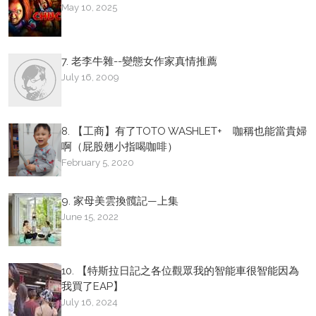
May 10, 2025
7. 老李牛雜--變態女作家真情推薦
July 16, 2009
8. 【工商】有了TOTO WASHLET+ 咖稱也能當貴婦
啊（屁股翹小指喝咖啡）
February 5, 2020
9. 家母美雲換髖記—上集
June 15, 2022
10. 【特斯拉日記之各位觀眾我的智能車很智能因為
我買了EAP】
July 16, 2024