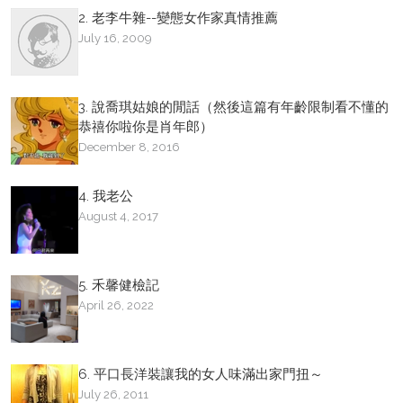
2. 老李牛雜--變態女作家真情推薦
July 16, 2009
3. 說喬琪姑娘的閒話（然後這篇有年齡限制看不懂的
恭禧你啦你是肖年郎）
December 8, 2016
4. 我老公
August 4, 2017
5. 禾馨健檢記
April 26, 2022
6. 平口長洋裝讓我的女人味滿出家門扭～
July 26, 2011