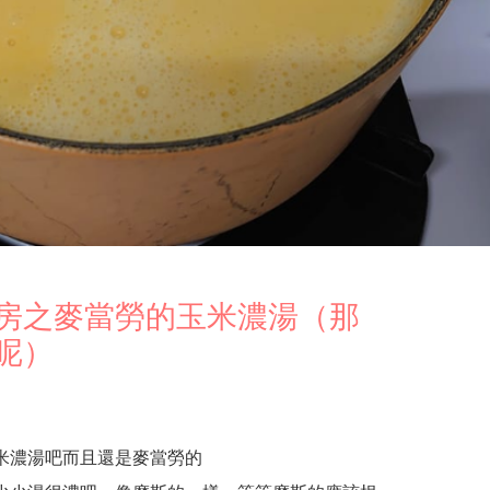
房之麥當勞的玉米濃湯（那
呢）
米濃湯吧而且還是麥當勞的