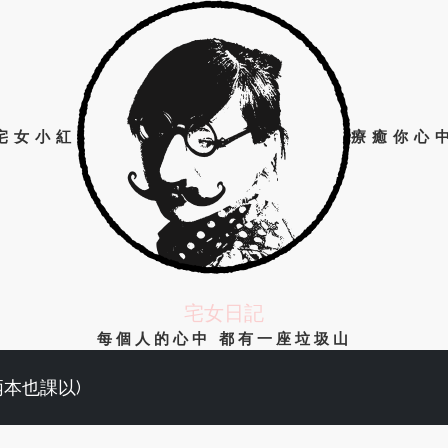
宅女小紅
療癒你心
宅女日記
每個人的心中 都有一座垃圾山
兩本也課以)