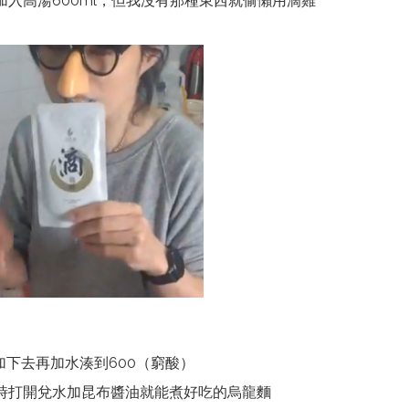
入高湯600ml，但我沒有那種東西就偷懶用滴雞
加下去再加水湊到600（窮酸）
時打開兌水加昆布醬油就能煮好吃的烏龍麵