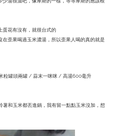
少少湯很濃吧，像摩斯的一樣，等等摩斯的應該根
上蛋花有沒有，就很台式的
沒在歪果喝過玉米濃湯，所以歪果人喝的真的就是
玉米粒罐頭兩罐 / 蒜末一咪咪 / 高湯600毫升
馬鈴薯和玉米都丟進鍋，我有留一點點玉米沒加，想