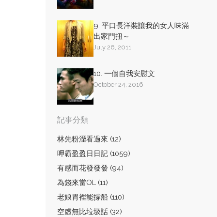
9. 平口長洋裝讓我的女人味滿
出家門扭～
July 26, 2011
10. 一個自我安慰文
October 24, 2016
記事分類
林先粉溼看過來 (12)
呷霸盈盈日日記 (1059)
有感而花發發發 (94)
為錢來當OL (11)
老娘胃裡能撐船 (110)
空虛無比垃圾話 (32)