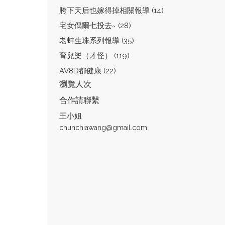
胯下天后也嫁得掉相關報導 (14)
宅女偶爾七投去~ (28)
老蚌生珠系列報導 (35)
育兒樂（才怪） (119)
AV8D都健康 (22)
瀏覽人次
合作請聯繫
王小姐
chunchiawang@gmail.com