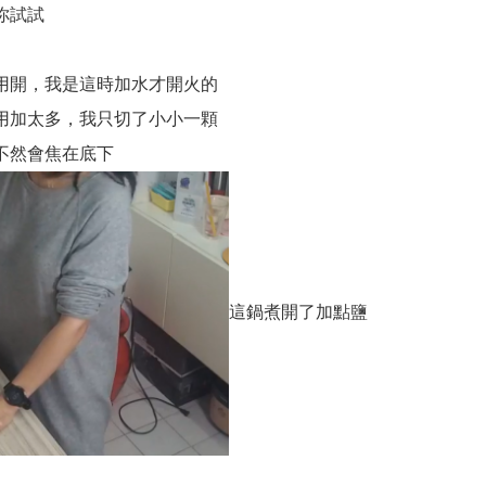
你試試
用開，我是這時加水才開火的
用加太多，我只切了小小一顆
不然會焦在底下
這鍋煮開了加點鹽