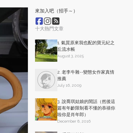
來加入吧（招手～）
十大熱門文章
1. 氣質原來我也配的寶元紀之
丘流水帳
August 3, 2025
2. 老李牛雜--變態女作家真情
推薦
July 16, 2009
3. 說喬琪姑娘的閒話（然後這
篇有年齡限制看不懂的恭禧你
啦你是肖年郎）
December 8, 2016