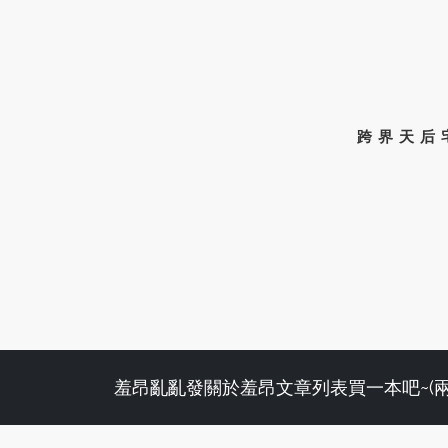
跨界天后
羞昂亂亂發
關於羞昂
文章列表
買一本吧~(