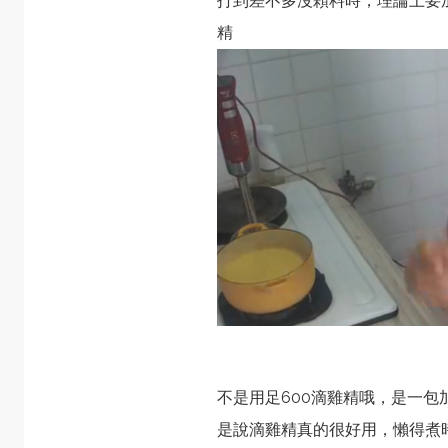
打到差不多沒顆料時，理論上要加
精
不是用足600滴雞精哦，是一包
是說滴雞精真的很好用，懶得煮