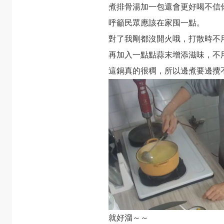
煮排骨湯加一包還會更好喝不信
呼籲民眾應該在家囤一點。
對了我剛都沒開火哦，打散時不
再加入一點點蒜末增添滋味，不
這鍋真的很稠，所以邊煮要邊攪
就好溜～～