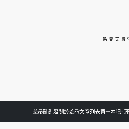
跨界天后
羞昂亂亂發
關於羞昂
文章列表
買一本吧~(