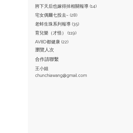
胯下天后也嫁得掉相關報導 (14)
宅女偶爾七投去~ (28)
老蚌生珠系列報導 (35)
育兒樂（才怪） (119)
AV8D都健康 (22)
瀏覽人次
合作請聯繫
王小姐
chunchiawang@gmail.com