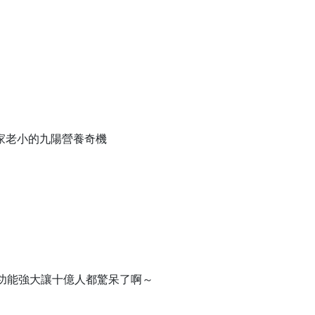
家老小的九陽營養奇機
ner 功能強大讓十億人都驚呆了啊～