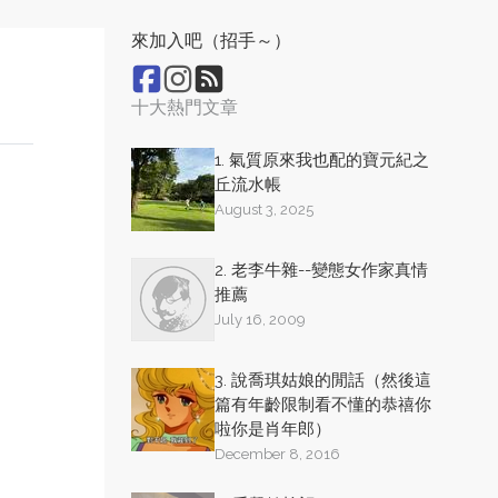
來加入吧（招手～）
十大熱門文章
1. 氣質原來我也配的寶元紀之
丘流水帳
August 3, 2025
2. 老李牛雜--變態女作家真情
推薦
July 16, 2009
3. 說喬琪姑娘的閒話（然後這
篇有年齡限制看不懂的恭禧你
啦你是肖年郎）
December 8, 2016