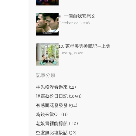
9. 一個自我安慰文
October 24, 2016
10. 家母美雲換髖記—上集
June 15, 2022
記事分類
林先粉溼看過來 (12)
呷霸盈盈日日記 (1059)
有感而花發發發 (94)
為錢來當OL (11)
老娘胃裡能撐船 (110)
空虛無比垃圾話 (32)