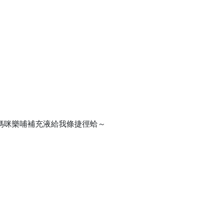
媽咪樂哺補充液給我條捷徑蛤～