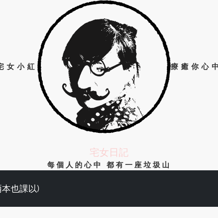
宅女小紅
療癒你心
宅女日記
每個人的心中 都有一座垃圾山
兩本也課以)