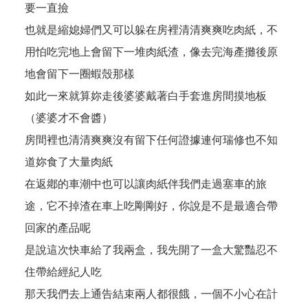
要一直撿
也就是縮媳婦們又可以躲在房裡清清爽爽吃肉紙，不
用怕吃完地上會留下一堆肉紙渣，像去完海產攤後原
地會留下一圈蝦殼那樣
如此一來就算妳走後婆婆戴著白手套進房間摸地板
（婆婆才不會醬）
房間裡也清清爽爽沒有留下任何證據連何瑞修也不知
道妳食了大量肉紙
在返鄕的車潮中也可以讓肉紙伴我們走過塞車的旅
途，它不掉渣在車上吃剛剛好，你說是不是最適合帶
回家的產品呢
是說這次快車給了我兩盒，我先開了一盒大驚豔忍不
住帶給經紀人吃
那天我們去上通告結束兩人都很餓，一個不小心在計