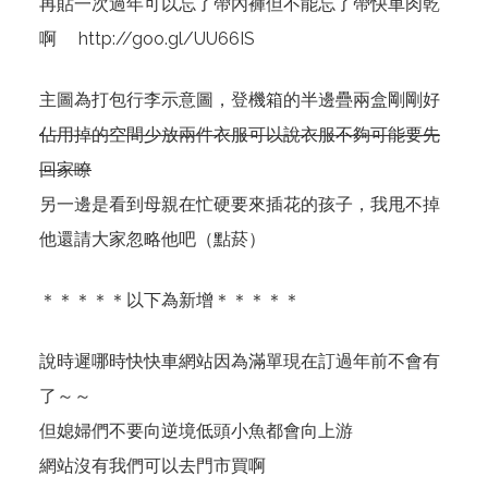
再貼一次過年可以忘了帶內褲但不能忘了帶快車肉乾
啊
http://goo.gl/UU66IS
主圖為打包行李示意圖，登機箱的半邊疊兩盒剛剛好
佔用掉的空間少放兩件衣服可以說衣服不夠可能要先
回家瞭
另一邊是看到母親在忙硬要來插花的孩子，我甩不掉
他還請大家忽略他吧（點菸）
＊＊＊＊＊以下為新增＊＊＊＊＊
說時遲哪時快快車網站因為滿單現在訂過年前不會有
了～～
但媳婦們不要向逆境低頭小魚都會向上游
網站沒有我們可以去門市買啊