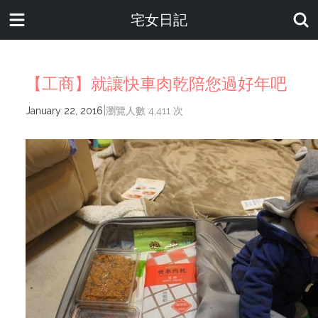
宅女日記
【工商】就讓快車肉乾陪您過好年吧
|
January 22, 2016
瀏覽人數 4,411 次