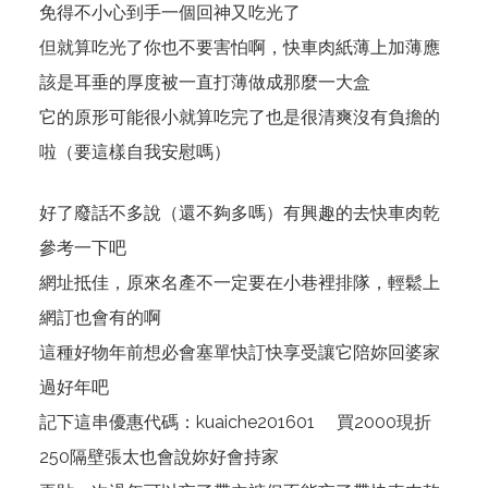
免得不小心到手一個回神又吃光了
但就算吃光了你也不要害怕啊，快車肉紙薄上加薄應
該是耳垂的厚度被一直打薄做成那麼一大盒
它的原形可能很小就算吃完了也是很清爽沒有負擔的
啦（要這樣自我安慰嗎）
好了廢話不多說（還不夠多嗎）有興趣的去快車肉乾
參考一下吧
網址
抵佳
，原來名產不一定要在小巷裡排隊，輕鬆上
網訂也會有的啊
這種好物年前想必會塞單快訂快享受讓它陪妳回婆家
過好年吧
記下這串優惠代碼：kuaiche201601 買2000現折
250隔壁張太也會說妳好會持家