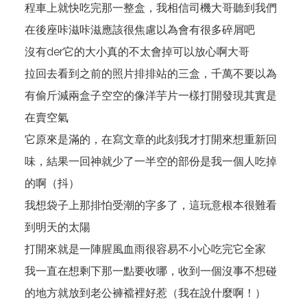
程車上就快吃完那一整盒，我相信司機大哥聽到我們
在後座咔滋咔滋應該很焦慮以為會有很多碎屑吧
沒有der它的大小真的不太會掉可以放心啊大哥
拉回去看到之前的照片排排站的三盒，千萬不要以為
有偷斤減兩盒子空空的像洋芋片一樣打開發現其實是
在賣空氣
它原來是滿的，在寫文章的此刻我才打開來想重新回
味，結果一回神就少了一半空的部份是我一個人吃掉
的啊（抖）
我想袋子上那排怕受潮的字多了，這玩意根本很難看
到明天的太陽
打開來就是一陣腥風血雨很容易不小心吃完它全家
我一直在想剩下那一點要收哪，收到一個沒事不想碰
的地方就放到老公褲襠裡好惹（我在說什麼啊！）