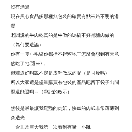
沒有漂過
現在黑心食品多那種無包裝的確實有點來路不明的港
覺
老闆說的牛肉乾真的是牛做的嗎搞不好是驢肉做的
（為何要造謠）
你有一隻小毛驢你都捨不得騎牠了怎麼會想到有天竟
然吃了牠(還來)，
但驢還好啊說不定是皮鞋做成的呢（是阿瘦嗎）
所以大家還是儘量購買有包裝的產品吧留下袋子出問
題還能退啊～（犂記的啟示）
然後是最最讓我驚豔的肉紙，快車的肉紙非常薄薄到
會透光
一盒非常巨大我第一次看到有嚇一小跳