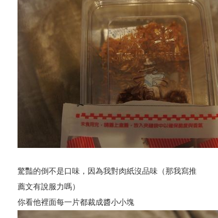
驚豔的倒不是口味，因為我對肉紙沒品味（那我寫推
薦文有說服力嗎）
你看他裡面每一片都裁成醬小小塊