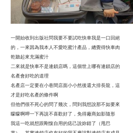
一開始收到出版社問我要不要試吃快車我是一口回絕
的，一來因為我本人不愛吃蜜汁產品，總覺得快車肉
乾聽起來充滿蜜汁
二來就是快車不是連鎖店嗎，這個世上哪有連鎖店的
名產會好吃的道理
名產店一定要在小巷間店面小小然後還大排長龍，這
才是好吃名產的條件啊
但他們很不死心的問了幾次，問到我想說那不如要來
矇矇啊呷一下再說不喜歡好了，免得廠商如影隨形
我這一吃就想跟剛愎自用的痣己說妳錯了（甩巴
掌），其實連鎖店也有好的我不應該對連鎖店有成見