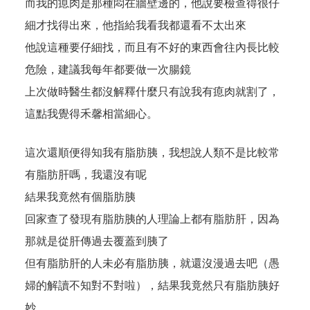
而我的瘜肉是那種悶在牆壁邊的，他說要檢查得很仔
細才找得出來，他指給我看我都還看不太出來
他說這種要仔細找，而且有不好的東西會往內長比較
危險，建議我每年都要做一次腸鏡
上次做時醫生都沒解釋什麼只有說我有瘜肉就割了，
這點我覺得禾馨相當細心。
這次還順便得知我有脂肪胰，我想說人類不是比較常
有脂肪肝嗎，我還沒有呢
結果我竟然有個脂肪胰
回家查了發現有脂肪胰的人理論上都有脂肪肝，因為
那就是從肝傳過去覆蓋到胰了
但有脂肪肝的人未必有脂肪胰，就還沒漫過去吧（愚
婦的解讀不知對不對啦），結果我竟然只有脂肪胰好
妙