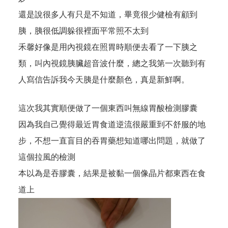
還是說很多人有只是不知道，畢竟很少健檢有顧到
胰，胰很低調躲很裡面平常照不太到
禾馨好像是用內視鏡在照胃時順便去看了一下胰之
類，叫內視鏡胰臟超音波什麼，總之我第一次聽到有
人寫信告訴我今天胰是什麼顏色，真是新鮮啊。
這次我其實順便做了一個東西叫無線胃酸檢測膠囊
因為我自己覺得最近胃食道逆流很嚴重到不舒服的地
步，不想一直盲目的吞胃藥想知道哪出問題，就做了
這個拉風的檢測
本以為是吞膠囊，結果是被黏一個像晶片都東西在食
道上