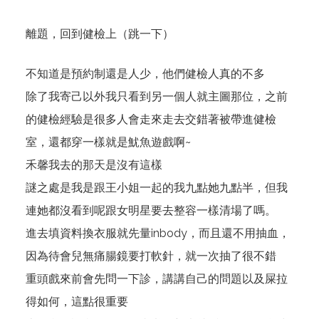
離題，回到健檢上（跳一下）
不知道是預約制還是人少，他們健檢人真的不多
除了我寄己以外我只看到另一個人就主圖那位，之前
的健檢經驗是很多人會走來走去交錯著被帶進健檢
室，還都穿一樣就是魷魚遊戲啊~
禾馨我去的那天是沒有這樣
謎之處是我是跟王小姐一起的我九點她九點半，但我
連她都沒看到呢跟女明星要去整容一樣清場了嗎。
進去填資料換衣服就先量inbody，而且還不用抽血，
因為待會兒無痛腸鏡要打軟針，就一次抽了很不錯
重頭戲來前會先問一下診，講講自己的問題以及屎拉
得如何，這點很重要