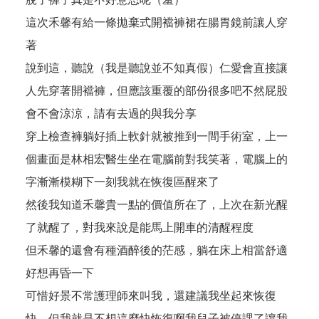
這次禾馨有給一條拋棄式開襠褲裙在腸胃鏡前讓人穿
著
說到這，聽說（我是聽說並不知真假）仁愛會直接讓
人先穿著開襠褲，但應該重覆的部份很多吧不然屁股
會不會涼涼，請有去過的與我分享
穿上檢查褲躺好插上軟針就被推到一間手術室，上一
個畫面是林相宏醫生坐在電腦前對我笑著，電腦上的
字漸漸模糊下一刻我就在恢復區醒來了
然後我知道禾馨貴一點的價值所在了，上次在新光醒
了就醒了，對我來說是能馬上開車的清醒程度
但禾馨的還會有種酒醉後的茫感，躺在床上相當舒適
好想再昏一下
可惜好景不常護理師來叫我，還建議我坐起來恢復
快，但我就是不想這麼快恢復啊我兒子被停課了讓我