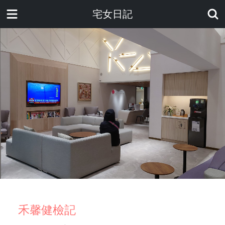
宅女日記
禾馨健檢記