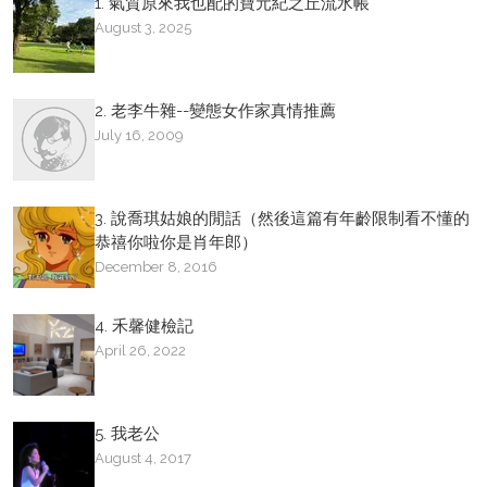
1. 氣質原來我也配的寶元紀之丘流水帳
August 3, 2025
2. 老李牛雜--變態女作家真情推薦
July 16, 2009
3. 說喬琪姑娘的閒話（然後這篇有年齡限制看不懂的
恭禧你啦你是肖年郎）
December 8, 2016
4. 禾馨健檢記
April 26, 2022
5. 我老公
August 4, 2017