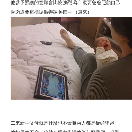
他參予照護的意願會比較強烈
為什麼要爸爸照顧自己
骨肉還要這樣循循善誘啊按～
（還來）
二來新手父母就是什麼也不會嘛兩人都是從頭學起