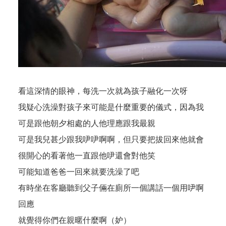
看這深情的眼神，每洗一次就為孩子融化一次呀
我疑心洗澡對孩子來可能是什麼重要的儀式，因為我
可是跟他朝夕相處的人他理應跟我最親
可是我兒甚少跟我吚吚啊啊，但只要把拔回來他就會
很開心的看著他一直跟他吚還會對他笑
可能知道爸爸一回來就要洗澡了吧
有時坐在客廳聽到父子倆在廁所一個講話一個用吚啊
回應
就覺得你們在親暱什麼啊（妒）