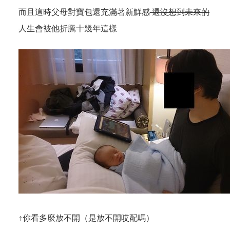
而且這時父母對寶包還充滿著新鮮感
還沒想到未來的
人生會被他折騰十幾年這樣
↑你看多麼放不開（是放不開哎配嗎）