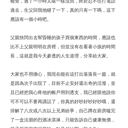
檢查，過了一小時又敲一樣沒回，終於忍不住打電話
過去，生父回我他瞇了一下，真的只有一下嗎，這下
應該有一個小時吧。
父親快閃出去幫昏睡的孩子買個東西的時間，應該也
比不上父親明明在房裡，但並沒有在看著小孩的時間
長，這就是我今天參透的人生道理，分享給大家。
大家也不用擔心，我現在能在這打出落落長一篇，就
是因為次子出院了，目前不止安好還出奇的活潑，並
且已經把我心疼他的帳戶用到透支，我已經跟他說你
可不可以不要再講話了，你真的好吵好吵好吵哦，還
排解了八次或八次以上兄弟紛爭，自己蹲在廚房嗑完
了一盒法朋的烈酒冰淇淋，只能告訴自己健康無價，