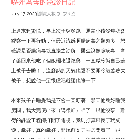
嚇死為母的急診日記
|
July 17, 2023
瀏覽人數 56,526 次
上週末超驚慌，早上次子突發燒，通常小孩發燒我會
觀察一下再行動，但最近流感啊腸病毒之類超多，想
確認是否腸病毒就直接去診所，醫生說像腺病毒，拿
了藥回來他吃了個飯糰吃退燒藥，一直喊冷就自己蓋
上被子去睡了，這麼熱的天氣他還不要開冷氣蓋著大
被子，想說他一定很虛吧就讓他睡一下。
本來孩子在睡覺我是不會一直盯著，那天他剛好睡我
房間，我大完便出來（講很細）瞄了一眼他沒事，難
得的靜謐工程師打開了電視，我則打算跟長子玩桌
遊，幸好，真的幸好，開玩前又走去房間看了一眼，