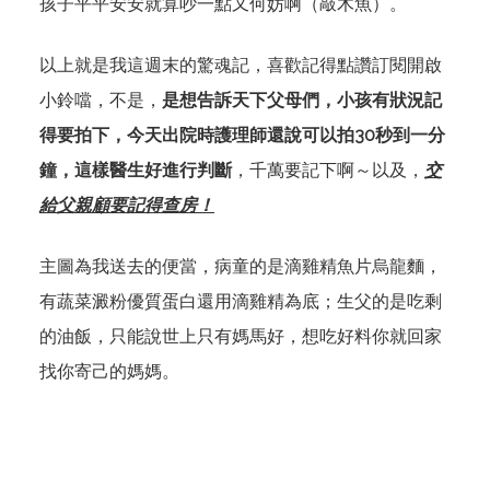
孩子平平安安就算吵一點又何妨啊（敲木魚）。
以上就是我這週末的驚魂記，喜歡記得點讚訂閱開啟
小鈴噹，不是，
是想告訴天下父母們，小孩有狀況記
得要拍下，今天出院時護理師還說可以拍30秒到一分
鐘，這樣醫生好進行判斷
，千萬要記下啊～以及，
交
給父親顧要記得查房！
主圖為我送去的便當，病童的是滴雞精魚片烏龍麵，
有蔬菜澱粉優質蛋白還用滴雞精為底；生父的是吃剩
的油飯，只能說世上只有媽馬好，想吃好料你就回家
找你寄己的媽媽。