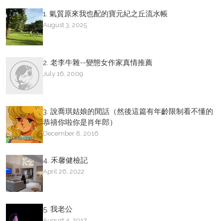
1. 氣質原來我也配的寶元紀之丘流水帳
August 3, 2025
2. 老李牛雜--變態女作家真情推薦
July 16, 2009
3. 說喬琪姑娘的閒話（然後這篇有年齡限制看不懂的
恭禧你啦你是肖年郎）
December 8, 2016
4. 禾馨健檢記
April 26, 2022
5. 我老公
August 4, 2017