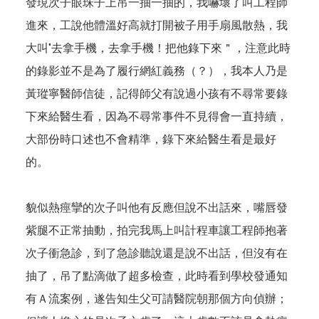
發現次子眼珠子上吊一抽一抽的，我嚇壞了叫工程師
進來，工說他體溫好高就打開被子用手扇風散熱，我
大叫"去拿手機，去拿手機！把他錄下來＂，注意此時
的錄影並不是為了履行網紅義務（？），我本人乃是
黃瑽寧醫師信徒，記得師父有說過小孩有不尋常要錄
下來給醫生看，因為不尋常事件不見得會一直持續，
大部份時口述也不會精準，錄下來給醫生看是最好
的。
貌似熱痙攣的次子叫他有反應但說不出話來，嘴唇發
紫腿不正常抽動，拍完我馬上叫計程車讓工程師抱著
次子衝急診，到了急診聽說還是說不出話，但沒有在
抽了，吊了點滴做了超多檢查，此時看到學校發通知
有Ａ流案例，遂告知生父可請醫院朝那個方向偵辦；