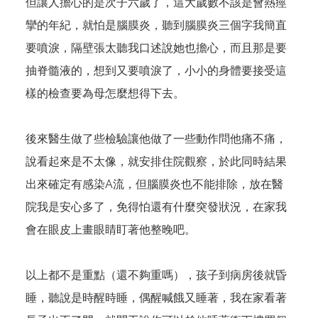
但讓人擔心的是次子六歲了，這大歲數不該是會熱痙
攣的年紀，就怕是腦膜炎，聽到腦膜炎三個字我簡直
要噴淚，隔壁張太聽我口述說她也擔心，而且那是要
抽脊髓液的，想到又要噴淚了，小小的身體要接受這
樣的檢查要為母怎麼想得下去。
後來醫生做了些檢驗讓他做了一些動作問他痛不痛，
說看起來是不太像，就安排住院觀察，於此同時結果
出來確定有感染A流，但腦膜炎也不能排除，放在醫
院我是安心多了，免得怕還有什麼突發狀況，在家我
會在眼皮上畫眼睛盯著他整晚吧。
以上都不是重點（還不夠重嗎），孩子到病房後就昏
睡，聽說是時醒時睡，偶醒喊餓又睡著，我在家看著