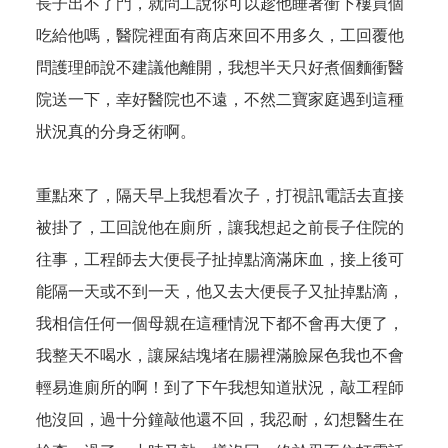
長子出不了門，就問工說你可以趁他睡著衝下樓買個
吃給他嗎，醫院裡面有商店來回不用多久，工回覆他
問護理師說不建議他離開，我想半天只好煮個麵衝醫
院送一下，幸好醫院也不遠，不然二寶家庭遇到這種
狀況真的分身乏術啊。
重點來了，隔天早上我想看次子，打視訊電話去直接
被掛了，工回說他在廁所，讓我想起之前長子住院的
往事，工程師去大便長子扯掉點滴滿床血，接上後可
能隔一天或不到一天，他又去大便長子又扯掉點滴，
我相信任何一個母親在這種情況下都不會再大便了，
我整天不喝水，讓屎結塊堵在腸裡滿臉屎色我也不會
輕易進廁所的啊！到了下午我想知道狀況，敲工程師
他沒回，過十分鐘敲他還不回，我忍耐，幻想醫生在