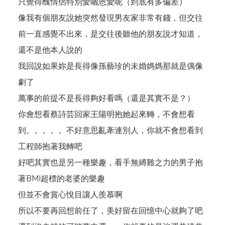
只覺得醜情侶特別愛曬恩愛呢（到底有多偏差）
像我有個朋友說她突然發現男友家非常有錢，但交往
前一直感覺不出來，是交往後聽他的朋友說才知道，
還不是他本人說的
我回說如果妳是長得像孫藝珍的未婚媽媽那就是偶像
劇了
萬事的前提不是長得夠好看嗎（還是其實不是？）
你會想看蔡詩芸回家王陽明抱她起來轉，不會想看
到。。。。。不好意思亂牽連別人，你就不會想看到
工程師抱著我轉吧
好吧其實也是另一種樂趣，看手無縛雞之力的男子抱
著BMI超標的老婆的樂趣
但並不會賞心悅目讓人羨慕啊
所以不要再回想前任了，美好留在回憶中心就夠了吧