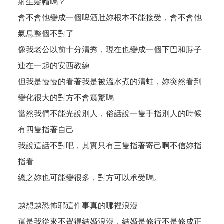
射生髮帽嗎？
會不會他變成一個啤酒肚妳根本不能接受，會不會他
氣息整個不對了
像我老公以前十分清秀，現在也變成一個下巴和脖子
連在一起的安西教練
但我是慢慢的看著我是被溫水煮的清蛙，妳突然看到
變化很大的對方不會震驚嗎
當然我們不能光說別人，俗話說一隻手指別人的時候
有四隻指著自己
我說這話不對吧，其實只有三隻指著寄己啊不信妳指
指看
總之妳也可能變很多，對方可以承受嗎。
越想越恐怖耶這件事真的哪裡浪漫
還是我從來不覺得結婚浪漫，結婚是修行不是修成正