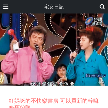
宅女日記
紅媽咪的不快樂書房 可以買新的幹嘛
修舊的呢