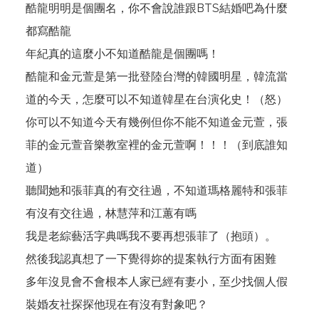
酷龍明明是個團名，你不會說誰跟BTS結婚吧為什麼
都寫酷龍
年紀真的這麼小不知道酷龍是個團嗎！
酷龍和金元萱是第一批登陸台灣的韓國明星，韓流當
道的今天，怎麼可以不知道韓星在台演化史！（怒）
你可以不知道今天有幾例但你不能不知道金元萱，張
菲的金元萱音樂教室裡的金元萱啊！！！（到底誰知
道）
聽聞她和張菲真的有交往過，不知道瑪格麗特和張菲
有沒有交往過，林慧萍和江蕙有嗎
我是老綜藝活字典嗎我不要再想張菲了（抱頭）。
然後我認真想了一下覺得妳的提案執行方面有困難
多年沒見會不會根本人家已經有妻小，至少找個人假
裝婚友社探探他現在有沒有對象吧？