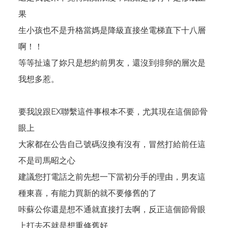
果
生小孩也不是升格當媽是降級直接坐電梯直下十八層
啊！！
等等扯遠了妳只是想約前男友，還沒到排卵的層次是
我想多惹。
要我說跟EX聯繫這件事根本不要，尤其現在這個節骨
眼上
大家都在公告自己號碼沒換有沒有，冒然打給前任這
不是司馬昭之心
建議您打電話之前先想一下當初分手的理由，男友這
種東喜，有能力買新的就不要修舊的了
咔蘇公你還是想不通就直接打去啊，反正這個節骨眼
上打去不就是想重修舊好