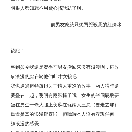
明眼人都知就不用費心找話題了啊。
前男友應該只想買兇殺我的紅媽咪
後記：
事到如今我還是覺得前男友撈回來沒有浪漫啊，這故
事浪漫的點在於他們郎才女貌吧
我也遇過這類跟很久前情人重逢的故事，兩人講時還
要疊在一起，明明有兩張椅子哦，女生的半個屁股要
坐在男生一條大腿上美蘇在玩兩人三屁（要走去哪）
重逢是真的浪漫驚喜啦，但聽時本人沒有浮現任何一
絲浪漫的感覺