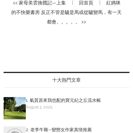
<< 家母美雲換髖記—上集
|
回首頁
|
紅媽咪
的不快樂書房 反正不管是驢是馬或從驢變馬，有一天
都會。。。。。 >>
十大熱門文章
1. 氣質原來我也配的寶元紀之丘流水帳
August 3, 2025
2. 老李牛雜--變態女作家真情推薦