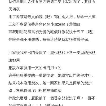
我們星期四入住五開刀隔週二早上就出院了，共計五
天四夜
用了應該是最貴的髖（吧）都住兩人房，結帳十六萬
五差不多是個香奈兒19包小size價（講很細）
可我明明記得當初光髖的報價好像就快十五了（吧）
住院是都不用錢嗎，每每這時刻我就很讚嘆健保。
回家後我弟出門去買了ㄇ型枴杖和正常一支型的拐杖
讓她用
想說在家就用一支的出門用ㄇ的
這手術很重要的一環是復健，她得常出門復健才行。
結果根本沒用幾次，她一回家如果只是簡單的幾步
路，常就偷懶沒用枴杖被我痛罵
摔跤怎麼辦，屁股破了一個香奈兒就沒了啊！！那不
如去買香奈兒！！！（安捏干丟）