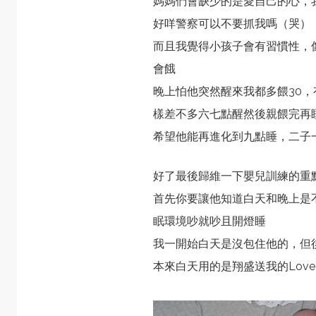
媽媽們會缺少的是愛自己的心，
好咩警察可以不要抓我嗎（哭）
而且我覺得小孩子會有習慣性，
會餓
晚上怕他突然醒來我都多餵30
樣差不多六七點醒然後親餵完再
希望他能再進化到九點睡，二子
好了最後歸維一下嬰兒訓練的重
首先你要讓他知道白天和晚上是
眠環境吵就吵且開燈睡
我一開始白天是沒包住他的，但
本來白天用的是翔盛送我的
Love