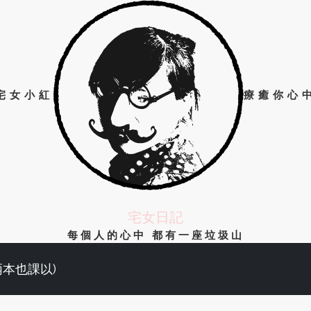
宅女小紅
療癒你心
宅女日記
每個人的心中 都有一座垃圾山
兩本也課以)