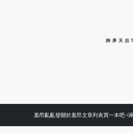
跨界天后
羞昂亂亂發
關於羞昂
文章列表
買一本吧~(