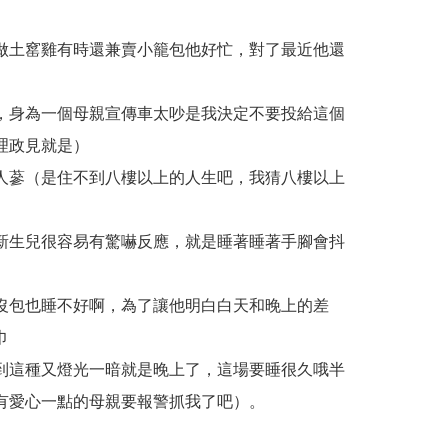
做土窰雞有時還兼賣小籠包他好忙，對了最近他還
，身為一個母親宣傳車太吵是我決定不要投給這個
理政見就是）
人蔘（是住不到八樓以上的人生吧，我猜八樓以上
新生兒很容易有驚嚇反應，就是睡著睡著手腳會抖
沒包也睡不好啊，為了讓他明白白天和晚上的差
巾
到這種又燈光一暗就是晚上了，這場要睡很久哦半
有愛心一點的母親要報警抓我了吧）。