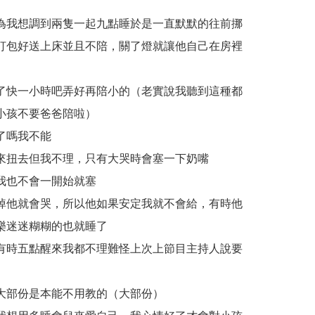
為我想調到兩隻一起九點睡於是一直默默的往前挪
打包好送上床並且不陪，關了燈就讓他自己在房裡
了快一小時吧弄好再陪小的（老實說我聽到這種都
小孩不要爸爸陪啦）
了嗎我不能
來扭去但我不理，只有大哭時會塞一下奶嘴
我也不會一開始就塞
掉他就會哭，所以他如果安定我就不會給，有時他
樂迷迷糊糊的也就睡了
有時五點醒來我都不理難怪上次上節目主持人說要
大部份是本能不用教的（大部份）