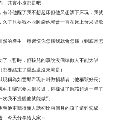
約，其實小孩都是吧
，有時他醒了我不想起床但他又想溜下床玩，我就
，久了只要我不脫睡袋他就會一直在床上發呆唱歌
而然的產生一種習慣你怎樣我就會怎樣（到底是怎
功了（暫時，但孩兒的事說沒個準做人不能太唱
（都要結束了重點還沒來就是）
以現稱為如意郎君現在叫做捐精者（他稱號好長）
曬毛巾曬完要去倒垃圾，這樣做了應該超過一年了
一次我不提醒他就能做到
明明他更聽得懂人話卻比兩個月的孩子還難駕馭
悟，今天分享給大家～