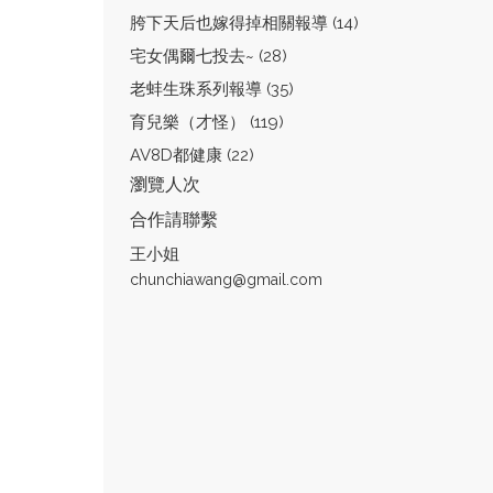
胯下天后也嫁得掉相關報導 (14)
宅女偶爾七投去~ (28)
老蚌生珠系列報導 (35)
育兒樂（才怪） (119)
AV8D都健康 (22)
瀏覽人次
合作請聯繫
王小姐
chunchiawang@gmail.com