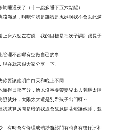
等於睡過夜了（十一點多睡下五六點醒）
應該滿足，啊嗯勾我是誰我是虎媽啊我不會以此滿
送上床六點左右醒，我的目標是把次子調到跟長子
化管理不然哪有空做自己的事
，現在就來跟大家分享一下。
先你要讓他明白白天和晚上不同
他懂得日夜有分，所以沒事要帶嬰兒出去曬曬太陽
光照就好，太陽太大還是別帶孩子出門呀～
但我就算房間是暗的我還會故意開著燈讓他睡，並
吵，有時會有修理玻璃紗窗紗門有時會有枝仔冰和