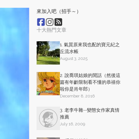
來加入吧（招手～）
十大熱門文章
1. 氣質原來我也配的寶元紀之
丘流水帳
August 3, 2025
2. 說喬琪姑娘的閒話（然後這
篇有年齡限制看不懂的恭禧你
啦你是肖年郎）
December 8, 2016
3. 老李牛雜--變態女作家真情
推薦
July 16, 2009