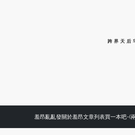
跨界天后
羞昂亂亂發
關於羞昂
文章列表
買一本吧~(