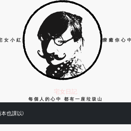
宅女小紅
療癒你心
宅女日記
每個人的心中 都有一座垃圾山
兩本也課以)