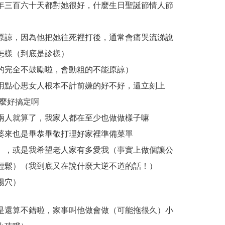
年三百六十天都對她很好，什麼生日聖誕節情人節
原諒，因為他把她往死裡打後，通常會痛哭流涕說
怎樣（到底是診樣）
的完全不鼓勵啦，會動粗的不能原諒）
用點心思女人根本不計前嫌的好不好，還立刻上
這麼好搞定啊
兩人就算了，我家人都在至少也做做樣子嘛
婆來也是畢恭畢敬打理好家裡準備菜單
），或是我希望老人家有多愛我（事實上做個讓公
輕鬆）（我到底又在說什麼大逆不道的話！）
陽穴）
是還算不錯啦，家事叫他做會做（可能拖很久）小