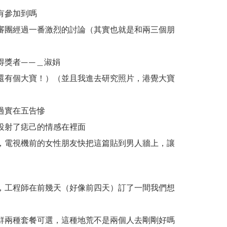
有參加到嗎
審團經過一番激烈的討論（其實也就是和兩三個朋
得獎者——＿淑娟
還有個大寶！）（並且我進去研究照片，港覺大寶
過實在五告慘
投射了痣己的情感在裡面
，電視機前的女性朋友快把這篇貼到男人牆上，讓
，工程師在前幾天（好像前四天）訂了一間我們想
鮮兩種套餐可選，這種地荒不是兩個人去剛剛好嗎