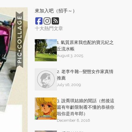
來加入吧（招手～）
十大熱門文章
1. 氣質原來我也配的寶元紀之
丘流水帳
August 3, 2025
2. 老李牛雜--變態女作家真情
推薦
July 16, 2009
3. 說喬琪姑娘的閒話（然後這
篇有年齡限制看不懂的恭禧你
啦你是肖年郎）
December 8, 2016