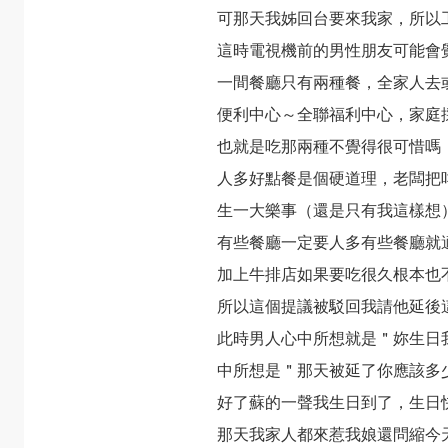
可那天我姊回台要來我家，所以
這時電視機前的男性朋友可能會
一間餐廳只有兩種餐，全家人去
便利中心～全聯福利中心，家庭
也就是吃那兩種不覺得很可惜嗎
人多好點餐是個硬道理，老闆把
生一大樂事（還是只有我這樣想
有些餐廳一定要人多有些餐廳就
加上牛排店如果要吃很久根本也
所以這個提議被駁回我請他延後
此時男人心中所想就是＂妳生日
中所想是＂那天被延了你應該多
好了蘇的一聲我生日到了，生日
那天我家人都來惹我娘還問縮今