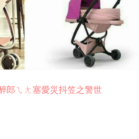
醉郎ㄟㄤ塞愛災抖笠之警世