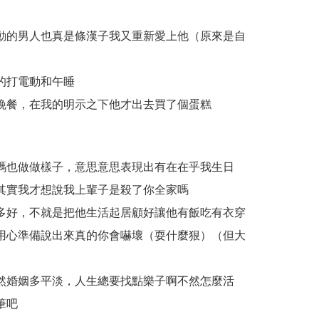
動的男人也真是條漢子我又重新愛上他（原來是自
的打電動和午睡
晚餐，在我的明示之下他才出去買了個蛋糕
碼也做做樣子，意思意思表現出有在在乎我生日
其實我才想說我上輩子是殺了你全家嗎
多好，不就是把他生活起居顧好讓他有飯吃有衣穿
用心準備說出來真的你會嚇壞（耍什麼狠）（但大
然婚姻多平淡，人生總要找點樂子啊不然怎麼活
筆吧