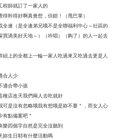
工程師就訂了一家人的
覺得幹得好啊真會想，但錯！（甩巴掌）
或全連（是全連弟兄哦不是全聯福利中心～社區的
採買滴美好天地～）（吟唱）（夠了）的人一起去
咩紐上的全都上一輪一家人吃過來又吃過去更是人
）
適合人少
不適合帶小孩
這種店改天我們兩人去吃就好
我可是沒有忽略哦我有想哦是妳不要＂，而女人心
少有點備案吧＂
快樂四個字自然是完全沒聽到
天妳生日耶有什麼活動嗎