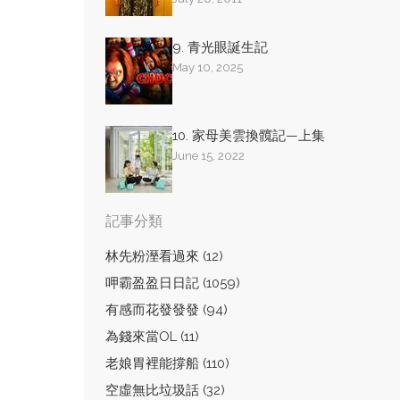
9. 青光眼誕生記
May 10, 2025
10. 家母美雲換髖記—上集
June 15, 2022
記事分類
林先粉溼看過來 (12)
呷霸盈盈日日記 (1059)
有感而花發發發 (94)
為錢來當OL (11)
老娘胃裡能撐船 (110)
空虛無比垃圾話 (32)