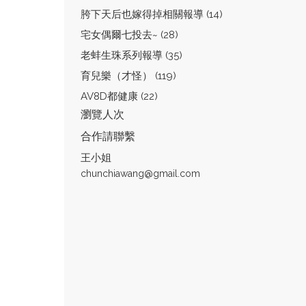
胯下天后也嫁得掉相關報導 (14)
宅女偶爾七投去~ (28)
老蚌生珠系列報導 (35)
育兒樂（才怪） (119)
AV8D都健康 (22)
瀏覽人次
合作請聯繫
王小姐
chunchiawang@gmail.com