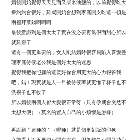
婚後開始覺得天天見面又柴米油鹽的，以前覺得吃大
餐約約會很好，雞罵開始會想到家庭開支吃這一頓是
兩禮拜菜錢啊啊啊
最後意識到是個太太了實在沒必要再當假面甜心所以
就雞歪了
還有一個更重要的，女人剛結婚時很容易陷入喜愛整
理家庭侍候老公我是個好太太的迷思
覺得我把你照顧的這麼好你會用更大的心力報答我
吧，錯！現實就是人一旦被侍候著就更懶了杯子也不
洗襪子也不收了
所以婚後兩個人都大變很正常呀（只有孕期會突然不
太想大便）（莫名的置入自己的小煩惱是怎樣）
再說到＂這種的＂（哪種）就是個更刻版的印象
之前看人說不要嫁小開有沒有，因為帥氣小開又花心