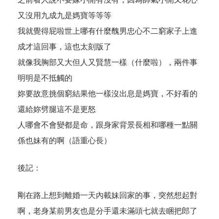
又沒用九成九是媽寶等等等
我就覺得屁啦世上哪有什麼醜男忠心不二窮家子上進
成才這回事，這也太刻版了
就像我胸部又大但人又賢慧一樣（什麼啦），兩件事
明明是不抵觸的
妳要故意挑個窮結果他一樣沒出息是媽寶，不好看的
還給妳劈腿這不是更怒
人哪會不會變都是命，跟身家背景長相和哪種一點關
係也妹有的啊（語重心長）
後記：
剛在路上想到離婚一天內載妹回家的事，突然想起對
啊，老身某前男友也是分手還未滿頭七就去睏把郎了