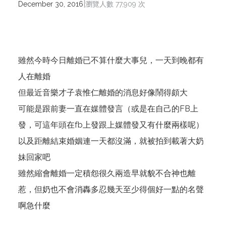
|
December 30, 2016
瀏覽人數 77,909 次
雖然今時今日離婚已不算什麼大事兒，一天到晚都有
人在離婚
但最近音樂才子袁惟仁離婚的消息好像鬧得頗大
可能是跟前妻一直在媒體發言（或是在自己的FB上
發，可這年頭在fb上發跟上媒體發又有什麼兩樣呢）
以及距離結束婚姻連一天都沒滿，就被拍到載著大奶
妹回家吧
雖然縮會離婚一定積怨很久兩造早就貌不合神也離
惹，但奶也不會消轟多忍幾天至少得個好一點的名聲
啊急什麼