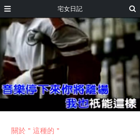
宅女日記
關於＂這種的＂