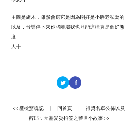
主圖是旋木，雖然會選它是因為剛好是小胖老私寫的
以及，音樂停下來你將離場我也只能這樣真是個好態
度
人十
<< 產檢驚魂記
|
回首頁
|
得獎名單公佈以及
醉郎ㄟㄤ塞愛災抖笠之警世小故事 >>