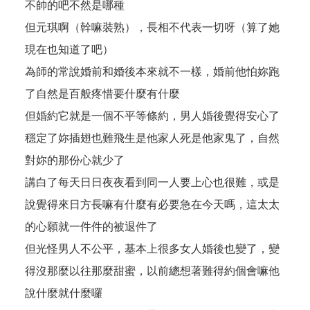
不帥的吧不然是哪種
但元琪啊（幹嘛裝熟），長相不代表一切呀（算了她
現在也知道了吧）
為師的常說婚前和婚後本來就不一樣，婚前他怕妳跑
了自然是百般疼惜要什麼有什麼
但婚約它就是一個不平等條約，男人婚後覺得安心了
穩定了妳插翅也難飛生是他家人死是他家鬼了，自然
對妳的那份心就少了
講白了每天日日夜夜看到同一人要上心也很難，或是
說覺得來日方長嘛有什麼有必要急在今天嗎，這太太
的心願就一件件的被退件了
但光怪男人不公平，基本上很多女人婚後也變了，變
得沒那麼以往那麼甜蜜，以前總想著難得約個會嘛他
說什麼就什麼囉