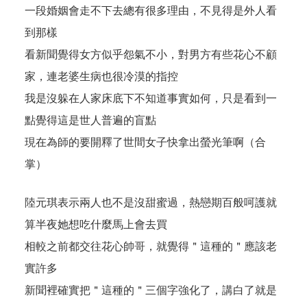
一段婚姻會走不下去總有很多理由，不見得是外人看
到那樣
看新聞覺得女方似乎怨氣不小，對男方有些花心不顧
家，連老婆生病也很冷漠的指控
我是沒躲在人家床底下不知道事實如何，只是看到一
點覺得這是世人普遍的盲點
現在為師的要開釋了世間女子快拿出螢光筆啊（合
掌）
陸元琪表示兩人也不是沒甜蜜過，熱戀期百般呵護就
算半夜她想吃什麼馬上會去買
相較之前都交往花心帥哥，就覺得＂這種的＂應該老
實許多
新聞裡確實把＂這種的＂三個字強化了，講白了就是