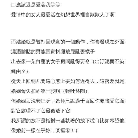
口應該還是愛著我等等
愛情中的女人最愛活在幻想世界裡自欺欺人了啊
而結婚就是被打回現實的一個動作，你會發現在外面
瀟洒體貼的男能回家抖腿放屁亂丟襪子
出去像一朵白蓮的女子房間亂得要命（出汙泥而不染
緣由？）
從天上回到凡間這心態上要如何過得去，這落差就是
婚姻會失和的第一步啊（輕吐菸圈）
但婚姻丟洗安捏呀，為師已說過千百回你要接受它面
對它處理不了它最後放下它
我所謂的放下是指對一些執著的放下啦（比如希望他
像婚前一樣在乎妳，某摳零！）