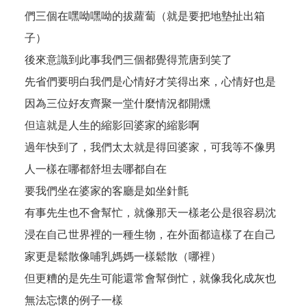
們三個在嘿呦嘿呦的拔蘿蔔（就是要把地墊扯出箱
子）
後來意識到此事我們三個都覺得荒唐到笑了
先省們要明白我們是心情好才笑得出來，心情好也是
因為三位好友齊聚一堂什麼情況都開燻
但這就是人生的縮影回婆家的縮影啊
過年快到了，我們太太就是得回婆家，可我等不像男
人一樣在哪都舒坦去哪都自在
要我們坐在婆家的客廳是如坐針氈
有事先生也不會幫忙，就像那天一樣老公是很容易沈
浸在自己世界裡的一種生物，在外面都這樣了在自己
家更是鬆散像哺乳媽媽一樣鬆散（哪裡）
但更糟的是先生可能還常會幫倒忙，就像我化成灰也
無法忘懷的例子一樣