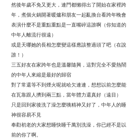
然後年歲不免又更大，連門都懶得出了開始在家裡跨
年，煮個火鍋開著暖爐和朋友一起亂換台看跨年晚會
表演什麼不是重點重點是一直嘴碎這誰啊（你知道的
中年人離流行很遠）
或是天哪她的長相怎麼變這樣應該整過頭了吧（在說
誰！）
三五好友在家跨年也是溫馨隨興，這對完全不愛熱鬧
的中年人來縮是最好的歸宿
對了常還等不到煙火呢就哈欠連連，想想以前怎麼能
在瓦靠跟人擠到兩三點，當年體力還真好（遠目）
只是回到家後洗了澡怎麼咦精神又好了，中年人的睡
神很容易不見
奉勸初老的大家想睡快睡千萬別洗澡，你已經不是以
前的你了啊。