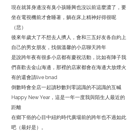
現在就算身邊沒有臭小孩睡興也沒以前這麼濃了，要
坐在電視機前才會睡著，躺在床上精神好得很呢
（悲）
後來年歲大了不想去人擠人，會和三五好友各自約上
自己的男女朋友，找個溫馨的小店聊天跨年
是說跨年夜有很多小店都有慶祝活動，比如有陣子我
們喜歡去金山海邊，那裡的店家都會在海邊大放煙火
有的還會請live bnad
倒數時會全店一起讀秒數到零認識的不認識的互喊
Happy New Year，這是一年一度我與陌生人最近的
距離
在鄉下俗的心目中紐約時代廣場前的跨年也不過如此
吧（最好是）。