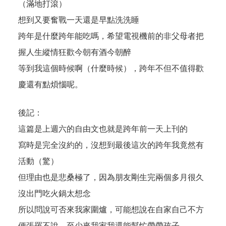
（滿地打滾）
想到又要奮戰一天還是早點洗洗睡
跨年是什麼跨年能吃嗎，希望電視機前的非父母者把
握人生縱情狂歡今朝有酒今朝醉
等到我這個時候啊（什麼時候），跨年不但不值得歡
慶還有點煩惱呢。
後記：
這篇是上週六的自由文也就是跨年前一天上刊的
寫時是完全沒約的，沒想到最後這次的跨年我竟然有
活動（驚）
但理由也是悲桑極了，因為朋友剛生完兩個多月很久
沒出門吃火鍋太想念
所以問說可否來我家圍爐，可能想說在自家自己不方
便張羅不說，至少來我家我還能幫忙帶帶孩子