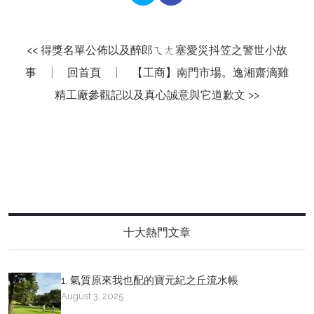
<< 得獎名單公佈以及醉郎ㄟㄤ塞愛災抖笠之警世小故
事
|
回首頁
|
【工商】南門市場。逸湘齋滴雞
精工廠參觀記以及真心誠意與它道歉文 >>
十大熱門文章
1. 氣質原來我也配的寶元紀之丘流水帳
August 3, 2025