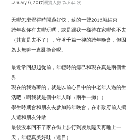
|
January 6, 2017
瀏覽人數 74,844 次
天哪怎麼覺得時間過好快，蘇的一聲2016就結束
跨年夜你有去哪玩嗎，或是跟我一樣待在家哪也不去
（其實是去不了），守著千篇一律的跨年晚會，但因
為太無聊一直亂換台呢。
最近常回想起從前，年輕時的痣己和現在真是兩個世
界
現在的我過著的，就是以前心目中的中老年人過的生
活吧（啊我就是個中年人咩（兩手一攤））
學生時期會和朋友去參加跨年晚會，在市政府前人擠
人還和朋友沖散
最後沒車回不了家在街上步行到凌晨隔天再睡上一
天，年輕真美好哇（遠目）