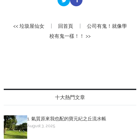
<< 垃圾屋仙女
|
回首頁
|
公司有鬼！就像學
校有鬼一樣！！ >>
十大熱門文章
1. 氣質原來我也配的寶元紀之丘流水帳
August 3, 2025