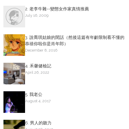
2. 老李牛雜--變態女作家真情推薦
July 16, 2009
3. 說喬琪姑娘的閒話（然後這篇有年齡限制看不懂的
恭禧你啦你是肖年郎）
December 8, 2016
4. 禾馨健檢記
April 26, 2022
5. 我老公
August 4, 2017
6. 男人的聽力