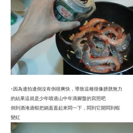
↑因為邊拍邊倒沒有倒很爽快，導致這種很像膀胱無力
的結果這就是少年噴過山中年滴腳盤的寫照吧
倒到酒淹過蝦把鍋蓋蓋起來悶一下，悶到它開悶到蝦
變紅