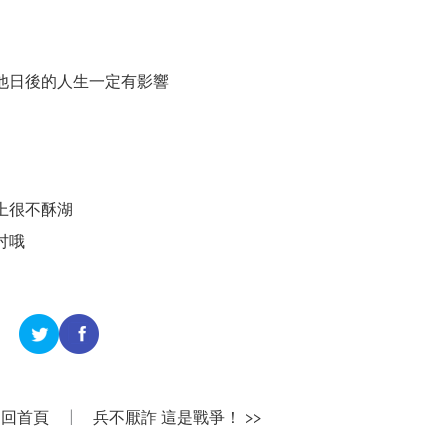
他日後的人生一定有影響
上很不酥湖
吋哦
）
回首頁
|
兵不厭詐 這是戰爭！ >>