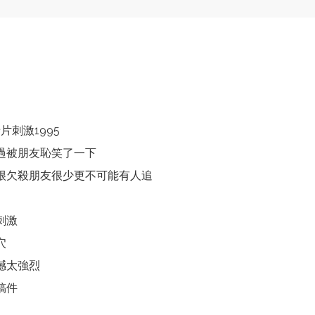
刺激1995
過被朋友恥笑了一下
很欠殺朋友很少更不可能有人追
刺激
穴
撼太強烈
稿件