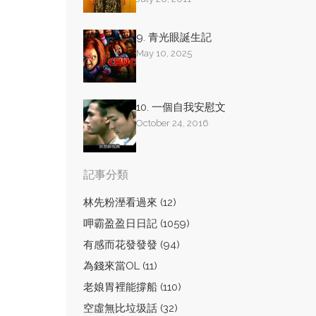
9. 青光眼誕生記
May 10, 2025
10. 一個自我安慰文
October 24, 2016
記事分類
林先粉溼看過來 (12)
呷霸盈盈日日記 (1059)
有感而花發發發 (94)
為錢來當OL (11)
老娘胃裡能撐船 (110)
空虛無比垃圾話 (32)