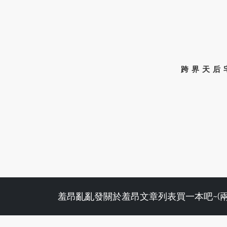
跨界天后
羞昂亂亂發
關於羞昂
文章列表
買一本吧~(