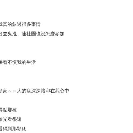
我真的錯過很多事情
出去鬼混、連社團也沒怎麼參加
接看不慣我的生活
顆豪～～大的痣深深烙印在我心中
得點那種
餘光看很遠
看得到那顆痣