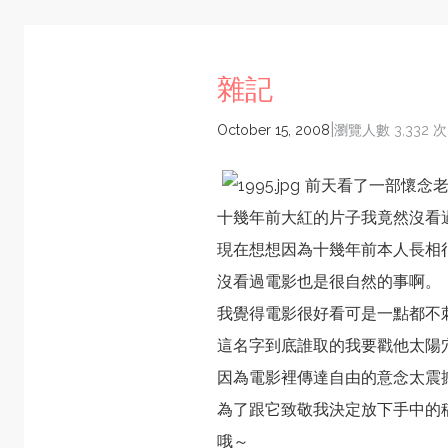
雜記
|
October 15, 2008
瀏覽人數 3,332 次
前天看了一部懷念老片
十幾年前大紅的片子我竟然沒看
現在想想因為十幾年前本人長相
沒看過電影也是很自然的事啊。
我覺得電影很好看可是一點都不
這名字到底誰取的我要戳他太陽
因為電影裡傳達自由的意念太震
為了跟它致敬我決定放下手中的
哦～