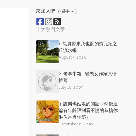
來加入吧（招手～）
十大熱門文章
1. 氣質原來我也配的寶元紀之
丘流水帳
August 3, 2025
2. 老李牛雜--變態女作家真情
推薦
July 16, 2009
3. 說喬琪姑娘的閒話（然後這
篇有年齡限制看不懂的恭禧你
啦你是肖年郎）
December 8, 2016