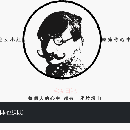
宅女小紅
療癒你心
宅女日記
每個人的心中 都有一座垃圾山
兩本也課以)