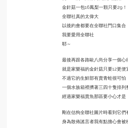
金針菇一包16鳳梨一顆只要29
全聯社真的太偉大
以後約會都要在全聯社門口集合
我要愛用全聯社
耶～
最後再跟各路歐八尚分享一個心
就是家樂福的金針菇只要12更便
不過它的生鮮部有賣青蛙很可怕
一個水族箱裡擠著三四十隻排列
經過家樂福賣魚那區要小心才是
剛在估狗全聯社圖片時看到它們
身為散佈謠言者我有點擔心會被