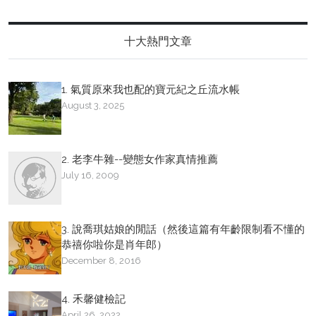
十大熱門文章
1. 氣質原來我也配的寶元紀之丘流水帳
August 3, 2025
2. 老李牛雜--變態女作家真情推薦
July 16, 2009
3. 說喬琪姑娘的閒話（然後這篇有年齡限制看不懂的
恭禧你啦你是肖年郎）
December 8, 2016
4. 禾馨健檢記
April 26, 2022