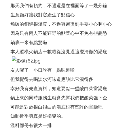
那天我們有預約，不過還是在裡面等了十幾分鐘
生意頗好讓我對它產生了點信心
燒碳的銅鍋很溫暖，不過容易燙到手要小心啊小心
因為只有兩人不能狂野的點菜心中不免有些憂愁
鍋底一來有點驚嚇
本人縱橫火鍋店十數載從沒見過這麼清徹的湯底
友人喝了一小口說有一點味道啦
但我覺得去喝淡水河味道應該比它濃得多
幸好我有先查資料，知道要點一盤酸白菜當湯底
鍋上來的同時服務生就會先幫我們把酸菜強下企
可能是對於很白很白的湯底也有些許的害臊吧
知恥近乎勇真是好樣兒的。
溫料部份有很大一排