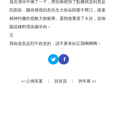
放在沸水中涮了一下，撈在碗裡加了點鹽就送到忽必
烈面前，餓得發慌的忽先生大快朵頤愛不釋口，接著
精神抖擻的迎敵大敗敵軍。還朝後重賞了火伕，並御
賜這種料理為涮羊肉～
又
我知道忽必烈不姓忽的，請不要來糾正我啊啊啊～
<< 公佈答案
|
回首頁
|
跨年夜 >>