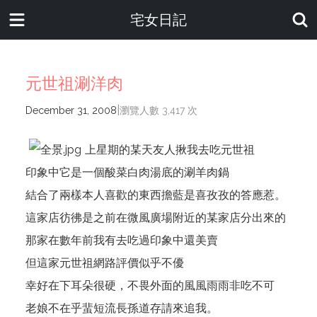
宅女日記
元世祖涮洋肉
|
December 31, 2008
瀏覽人數 3,417 次
上星期的某天友人揪我去吃元世祖
印象中它是一個酸菜白肉湯底的涮羊肉鍋
結合了兩樣本人喜歡的東西擔藍是喜孜孜的答應惹。
這家店彷彿是之前在微風廣場附近的某家店分出來的
那家在數年前我有去吃過印象中還美賣
但這家元世祖網路評價似乎不優
幸好在下耳朵很硬，不畏外面的風風雨雨非吃不可
老娘不在乎蜚短流長孫道存請來追我。