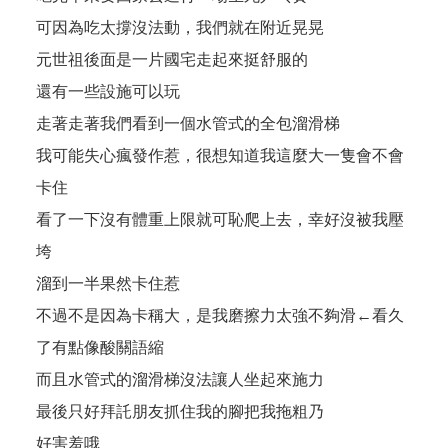
可因為吃太撐沒法動，我們就在附近晃晃
元世祖後面是一片國宅走起來挺舒服的
還有一些設施可以玩
走著走著我們看到一個水管式的全包溜滑梯
我可能失心瘋發作惹，很想知道我這麼大一隻會不會
卡住
看了一下沒有體重上限就可恥爬上去，幸好沒被我壓
垮
溜到一半果然卡住惹
不過不是因為卡稱大，是我磨擦力太強不夠滑←看久
了有點像酸關語縮
而且水管式的溜滑梯沒法讓人坐起來施力
最後只好拜託朋友抓住我的腳把我拖粗乃
好害羞哦