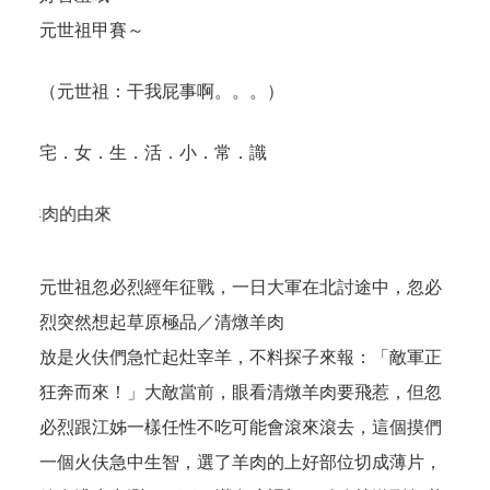
元世祖甲賽～
（元世祖：干我屁事啊。。。）
宅．女．生．活．小．常．識
涮羊肉的由來
元世祖忽必烈經年征戰，一日大軍在北討途中，忽必
烈突然想起草原極品／清燉羊肉
放是火伕們急忙起灶宰羊，不料探子來報：「敵軍正
狂奔而來！」大敵當前，眼看清燉羊肉要飛惹，但忽
必烈跟江姊一樣任性不吃可能會滾來滾去，這個摸們
一個火伕急中生智，選了羊肉的上好部位切成薄片，