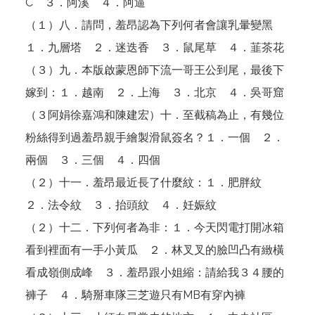
C ３．阿溪 ４．阿逼
（１）八．請問，羞昂認為下列何者會讓乳暈變黑
１．九層塔 ２．迷迭香 ３．鼠尾草 ４．韮茶花
（３）九．本版啟蒙恩師下流一哥王公到尾，最後下
嫁到：１．越南 ２．上海 ３．北京 ４．吳哥窟
（３
阿娟
徐嘉鴻和陳建宏
）十．至截稿為止，有幾位
粉絲得到過羞昂親手繪製滑鼠簽名？１．一個 ２．
兩個 ３．三個 ４．四個
（
２
）十一．羞昂最近長了什麼紋：１．肥胖紋
２．法令紋 ３．抬頭紋 ４．妊娠紋
（２）十二．下列何者為非：１．今天閃電打開冰箱
看到裡面有一手小黃瓜 ２．林叉叉的臉凹凸有緻橫
看成嶺側成峰 ３．羞昂跟小姐縮：請給我３４腰的
褲子 ４．騎掰車隊三芝遊只有MB有穿內褲