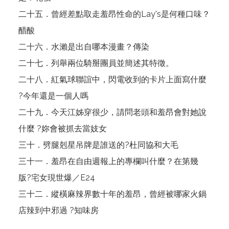
二十五．曾經差點取走羞昂性命的Lay's是何種口味？
醋酸
二十六．水瀨是出自哪本漫畫？傳染
二十七．列舉兩位騎掰團員並簡述其特徵。
二十八．紅氣球聯誼中，閃電收到的卡片上面寫什麼
?
今年還是一個人嗎
二十九．今天江姊穿很少，請問老頭和羞昂會對她說
什麼 ?
妳會被抓去當妓女
三十．劈腿剋星吊牌是誰送的?
杜同協和大毛
三十一．羞昂在自由週報上的專欄叫什麼？在第幾
版?宅女現世爆／E24
三十二．縱橫麻辣界數十年的羞昂，曾經被哪家火鍋
店辣到中邪過 ?
知味房