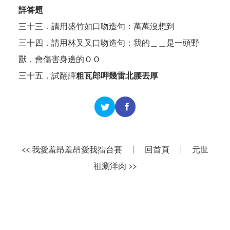
詳答題
三十三．請用盛竹如口吻造句：萬萬沒想到
三十四．請用林叉叉口吻造句：我的＿＿是一頭野
獸，會傷害身邊的ＯＯ
三十五．試翻譯
粗瓦郎呷幾雷北腰丟厚
<< 我愛羞昂羞昂愛我擂台賽
|
回首頁
|
元世
祖涮洋肉 >>