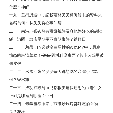
什麼？
律師
十九．羞昂恩逼中，記載著林叉叉劈腿始末的資料夾
名稱為何？
林叉叉負心事件簿
二十．南港老張碳烤有甜餅鹹餅及真他媽好吃的胡椒
餅，請問，該店星期幾不賣胡椒餅？
禮拜日
二十一．羞昂KTV必點金曲男性的復仇MV中，最終
憤怒的林清華給了
錦繡
阿桃什麼東西？
彼卡皮箱甲彼
個皮包
二十二．米國回來的胎胎每天都想吃的台灣小吃為
何？鹽水雞
二十三．成功打破混血兒都很美這個迷思的（老）女
上司是哪裡混哪裡？
中日
二十四．最獲羞昂推崇，煎煮炒炸烤都好吃的食物
是？
花枝