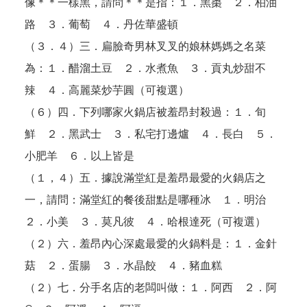
像＊＊一樣黑，請問＊＊是指：１．黑棗 ２．柏油
路 ３．葡萄 ４．丹佐華盛頓
（
３．４
）三．扁臉奇男林叉叉的娘林媽媽之名菜
為：１．醋溜土豆 ２．水煮魚 ３．貢丸炒甜不
辣 ４．高麗菜炒芋圓（可複選）
（６）四．下列哪家火鍋店被羞昂封殺過：１．旬
鮮 ２．黑武士 ３．私宅打邊爐 ４．長白 ５．
小肥羊 ６．以上皆是
（１，４）五．據說滿堂紅是羞昂最愛的火鍋店之
一，請問：滿堂紅的餐後甜點是哪種冰 １．明治
２．小美 ３．莫凡彼 ４．哈根達死（可複選）
（
２
）六．羞昂內心深處最愛的火鍋料是：１．金針
菇 ２．蛋腸 ３．水晶餃 ４．豬血糕
（
２
）七．分手名店的老闆叫做：１．阿西 ２．阿