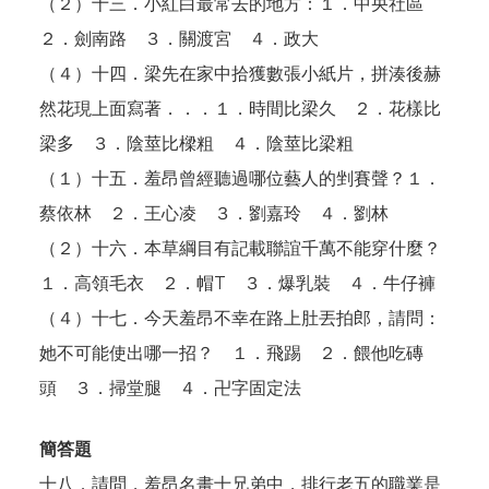
（２）十三．小紅白最常去的地方：１．中央社區
２．劍南路 ３．關渡宮 ４．政大
（
４
）十四．梁先在家中拾獲數張小紙片，拼湊後赫
然花現上面寫著．．．１．時間比梁久 ２．花樣比
梁多 ３．陰莖比樑粗 ４．陰莖比梁粗
（
１
）十五．羞昂曾經聽過哪位藝人的剉賽聲？１．
蔡依林 ２．王心凌 ３．劉嘉玲 ４．劉林
（２）十六．本草綱目有記載聯誼千萬不能穿什麼？
１．高領毛衣 ２．帽T ３．爆乳裝 ４．牛仔褲
（４）十七．今天羞昂不幸在路上肚丟拍郎，請問：
她不可能使出哪一招？ １．飛踢 ２．餵他吃磚
頭 ３．掃堂腿 ４．卍字固定法
簡答題
十八．請問，羞昂名畫十兄弟中，排行老五的職業是