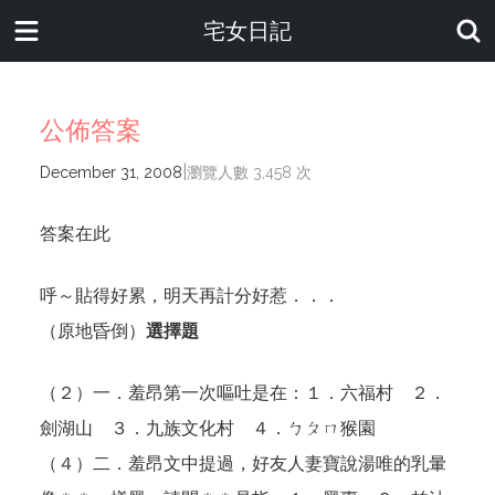
宅女日記
公佈答案
|
December 31, 2008
瀏覽人數 3,458 次
答案在此
呼～貼得好累，明天再計分好惹．．．
（原地昏倒）
選擇題
（
２
）一．羞昂第一次嘔吐是在：１．六福村 ２．
劍湖山 ３．九族文化村 ４．ㄅㄆㄇ猴園
（
４
）二．羞昂文中提過，好友人妻寶說湯唯的乳暈