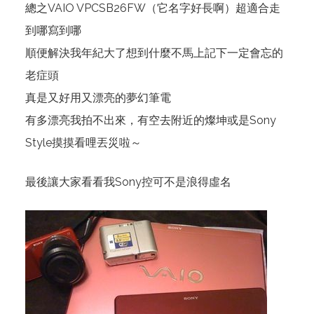
總之VAIO VPCSB26FW（它名字好長啊）超適合走
到哪寫到哪
順便解決我年紀大了想到什麼不馬上記下一定會忘的
老症頭
真是又好用又漂亮的夢幻筆電
有多漂亮我拍不出來，有空去附近的燦坤或是Sony
Style摸摸看哩丟災啦～
最後讓大家看看我Sony控可不是浪得虛名