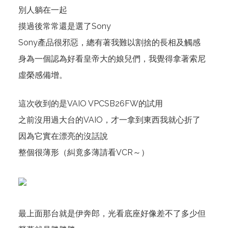
別人躺在一起
摸過後常常還是選了Sony
Sony產品很邪惡，總有著我難以割捨的長相及觸感
身為一個認為好看皇帝大的娘兒們，我覺得拿著索尼
虛榮感備增。
這次收到的是VAIO
VPCSB26FW
的試用
之前沒用過大台的VAIO，才一拿到東西我就心折了
因為它實在漂亮的沒話說
整個很薄形（糾竟多薄請看VCR～）
最上面那台就是伊奔郎，光看底座好像差不了多少但