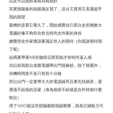
以及可以開部落格寫稿就好
其實很陽春的就能滿足我了，這台又實用又美麗超乎
我的期望
最糟的是看它看久了，開始感覺自己那台史前無敵大
電腦好像不夠符合拎北時尚女作家的身份
總覺得女作家應該要滿足世人的期待（到底誰期待我
了呢）
起碼要帶著NB在咖啡店裡寫稿才有時尚逼人感
但以前我那台老爺電腦帶出門很麻煩，除了很重外，
待機時間差不多只有四十分鐘
所以出門一定要帶大大的電源線而且要先找插座，還
遇過不給插的店家（身為插座不給插是在衿持個什麼
勁兒）
用了VAIO後這些煩惱都跟我縮掰掰，因為它續航力可