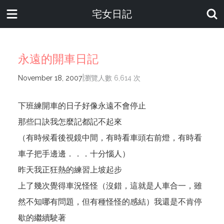
宅女日記
永遠的開車日記
|
November 18, 2007
瀏覽人數 6,614 次
下班練開車的日子好像永遠不會停止
那些口訣我怎麼記都記不起來
（有時候看後視鏡中間，有時看車頭右前燈，有時看
車子把手邊邊．．．十分惱人）
昨天我正狂熱的練習上坡起步
上了幾次覺得車況怪怪（沒錯，這就是人車合一，雖
然不知哪有問題，但有種怪怪的感結）我還是不肯停
歇的繼續駛著