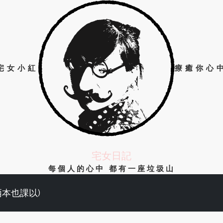
宅女小紅
療癒你心
宅女日記
每個人的心中 都有一座垃圾山
兩本也課以)