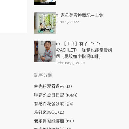
9. 家母美雲換髖記—上集
June 15, 2022
10. 【工商】有了TOTO
WASHLET+ 咖稱也能當貴婦
啊（屁股翹小指喝咖啡）
February 5, 2020
記事分類
林先粉溼看過來 (12)
呷霸盈盈日日記 (1059)
有感而花發發發 (94)
為錢來當OL (11)
老娘胃裡能撐船 (110)