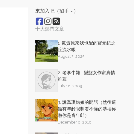
來加入吧（招手～）
十大熱門文章
1. 氣質原來我也配的寶元紀之
丘流水帳
August 3, 2025
2. 老李牛雜--變態女作家真情
推薦
July 16, 2009
3. 說喬琪姑娘的閒話（然後這
篇有年齡限制看不懂的恭禧你
啦你是肖年郎）
December 8, 2016