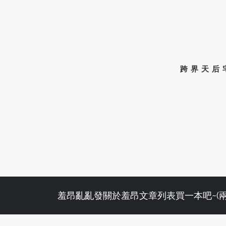
跨界天后
羞昂亂亂發
關於羞昂
文章列表
買一本吧~(