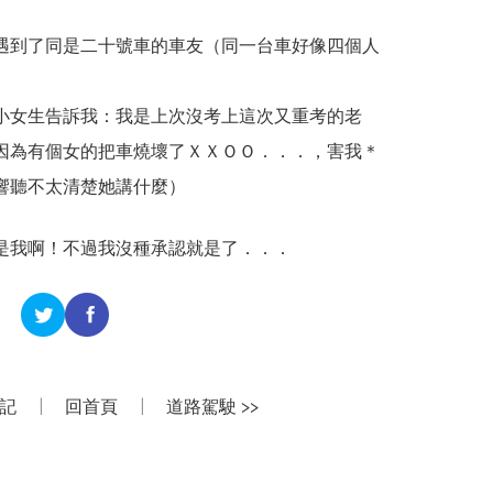
遇到了同是二十號車的車友（同一台車好像四個人
小女生告訴我：我是上次沒考上這次又重考的老
因為有個女的把車燒壞了ＸＸＯＯ．．．，害我＊
響聽不太清楚她講什麼）
是我啊！不過我沒種承認就是了．．．
日記
|
回首頁
|
道路駕駛 >>