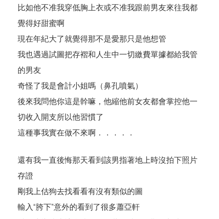
比如他不准我穿低胸上衣或不准我跟前男友來往我都
覺得好甜蜜啊
現在年紀大了就覺得那不是愛那只是他想管
我也遇過試圖把存褶和人生中一切繳費單據都給我管
的男友
奇怪了我是會計小姐嗎（鼻孔噴氣）
後來我問他你這是幹嘛，他縮他前女友都會掌控他一
切收入開支所以他習慣了
這種事我實在做不來啊．．．．．
還有我一直後悔那天看到該男指著地上時沒拍下照片
存證
剛我上估狗去找看看有沒有類似的圖
輸入“胯下”意外的看到了很多蕭亞軒