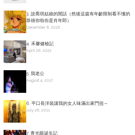
3. 說喬琪姑娘的閒話（然後這篇有年齡限制看不懂的
恭禧你啦你是肖年郎）
December 8, 2016
4. 禾馨健檢記
April 26, 2022
5. 我老公
August 4, 2017
6. 平口長洋裝讓我的女人味滿出家門扭～
July 26, 2011
7. 青光眼誕生記