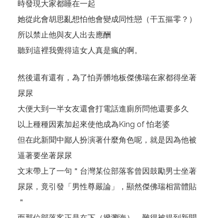
時發現大家都睡在一起
她從此會胡思亂想怕他會變成同性戀（干五摳零？）
所以禁止他與友人出去應酬
聽到這裡我覺得這女人真是瘋的啊。
然後還有還有，為了怕弄髒地板傑佛瑞在家都得坐著
尿尿
大便大到一半女友還會打電話進廁所問他還要多久
以上種種因素加起來使他成為King of 怕老婆
但在此新聞中鄙人扮演著什麼角色呢，就是因為他被
逼著要坐著尿尿
文末帶上了一句＂台灣某位部落客曾因鼓勵男士坐著
尿尿，竟引發「男性尊嚴論」，顯然傑佛瑞相當體貼
＂
而那位部落客正是在下（撥瀏海），難得被提到新聞