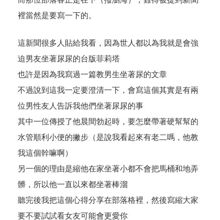
裡當然是要寫一下的。
這新聞很多人貼給我看，因為世人都以為我就是會強
迫男友坐著尿尿的台版菲莉塔
也許是因為我寫過一篇教男生坐著尿的文章
不過說到這我一定要澄清一下，會寫這個其實是有兩
位男性友人告訴我他們坐著尿尿的事
其中一位傳授了他晨間勃起時，要怎麼帶著硬幫幫的
水管順利小便的撇步（是說我看起來有老二嗎，他教
我這個幹嘛啊）
另一個的理由是縮他在家坐著小都不會把馬桶和地弄
髒，所以他一直以來都坐著棒溜
聽完後我把這個心得分享在部落格裡，然後寫縮大家
要不要試試看女友可能會更愛你