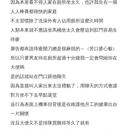
因為本座看不得人家在廁所坐太久，也許我生在一個
人人棒賽都很快的家庭
不太習慣除了洗澡外有人佔用廁所這麼久時間
人類本來就不應該坐馬桶坐太久會壓迫到肛門容易生
痔瘡
廣告都有說痔瘡開刀總是很麻煩的～（苦口婆心貌）
所以只要男友待在廁所超過十分鐘我一定會問縮你在
大便嗎
是的話就站在門口跟他聊天
因為直接叫人家出來太沒禮貌了，用聊天的方式會讓
對方坐不下去早點退堂
這行為表面上機車但背後是在維護他月工的健康出自
一片關懷
況且大便又不是排隊買雞排等久了就有