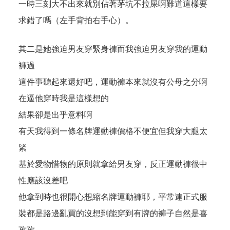
一時三刻大不出來就別佔著茅坑不拉屎啊難道這樣要
求錯了嗎（左手背拍右手心）。
其二是她強迫男友穿緊身褲而我強迫男友穿我的運動
褲過
這件事聽起來還好吧，運動褲本來就沒有公母之分啊
在逼他穿時我是這樣想的
結果卻是出乎意料啊
有天我得到一條名牌運動褲價格不便宜但我穿大腿太
緊
基於愛物惜物的原則就拿給男友穿，反正運動褲很中
性應該沒差吧
他拿到時也很開心想縮名牌運動褲耶，平常連正式服
裝都是路邊亂買的沒想到能穿到有牌的褲子自然是喜
孜孜