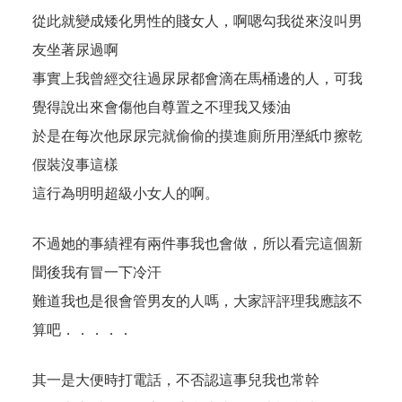
從此就變成矮化男性的賤女人，啊嗯勾我從來沒叫男
友坐著尿過啊
事實上我曾經交往過尿尿都會滴在馬桶邊的人，可我
覺得說出來會傷他自尊置之不理我又矮油
於是在每次他尿尿完就偷偷的摸進廁所用溼紙巾擦乾
假裝沒事這樣
這行為明明超級小女人的啊。
不過她的事績裡有兩件事我也會做，所以看完這個新
聞後我有冒一下冷汗
難道我也是很會管男友的人嗎，大家評評理我應該不
算吧．．．．．
其一是大便時打電話，不否認這事兒我也常幹