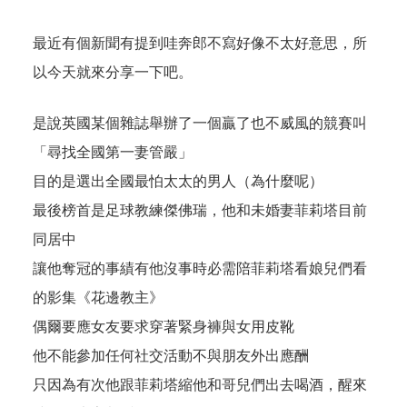
最近有個新聞有提到哇奔郎不寫好像不太好意思，所
以今天就來分享一下吧。
是說英國某個雜誌舉辦了一個贏了也不威風的競賽叫
「尋找全國第一妻管嚴」
目的是選出全國最怕太太的男人（為什麼呢）
最後榜首是足球教練傑佛瑞，他和未婚妻菲莉塔目前
同居中
讓他奪冠的事績有他沒事時必需陪菲莉塔看娘兒們看
的影集《花邊教主》
偶爾要應女友要求穿著緊身褲與女用皮靴
他不能參加任何社交活動不與朋友外出應酬
只因為有次他跟菲莉塔縮他和哥兒們出去喝酒，醒來