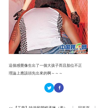
這個感覺像生出了一個大孩子而且胎位不正
理論上應該頭先出來的啊～～～
<< 【工商】哇洗民間楊丞琳（羞）
|
回首頁
|