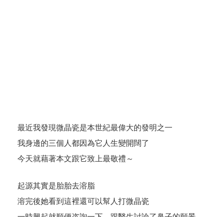
最近我發現微晶瓷是本世紀最偉大的發明之一
我身邊的三個人都因為它人生變開闊了
今天就藉著本文跟它致上最敬禮～
起源其實是胎胎去溶脂
溶完後她看到這裡還可以幫人打微晶瓷
一時興起就順便咨詢一下，跟醫生討論了鼻子的願景