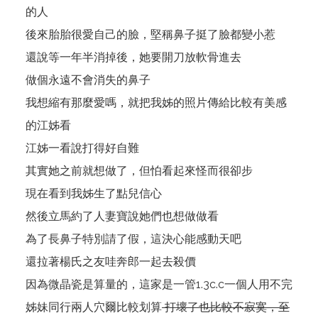
的人
後來胎胎很愛自己的臉，堅稱鼻子挺了臉都變小惹
還說等一年半消掉後，她要開刀放軟骨進去
做個永遠不會消失的鼻子
我想縮有那麼愛嗎，就把我姊的照片傳給比較有美感
的江姊看
江姊一看說打得好自難
其實她之前就想做了，但怕看起來怪而很卻步
現在看到我姊生了點兒信心
然後立馬約了人妻寶說她們也想做做看
為了長鼻子特別請了假，這決心能感動天吧
還拉著楊氏之友哇奔郎一起去殺價
因為微晶瓷是算量的，這家是一管1.3c.c一個人用不完
姊妹同行兩人穴爾比較划算
打壞了也比較不寂寞，至