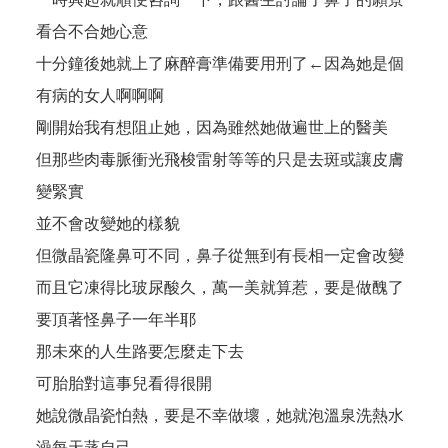
看合不合她心意
十分鐘後她就上了麻醉膏準備要用刑了←因為她是個
有病的女人啊啊啊
剛開始我有想阻止她，因為雖然她做遍世上的醫美
但那些肉毒脈衝光飛梭雷射等等的只是去斑或讓皮膚
變緊實
並不會改變她的樣貌
但微晶瓷隆鼻可不同，鼻子從無到有長相一定會改變
而且它凍得比玻尿酸久，萬一美就算惹，要是做醜了
要頂著怪鼻子一年半耶
那未來的人生路要怎麼走下去
可胎胎對這事兒看得很開
她說微晶瓷怕熱，要是不幸做壞，她就泡溫泉洗熱水
澡每天蒸自己