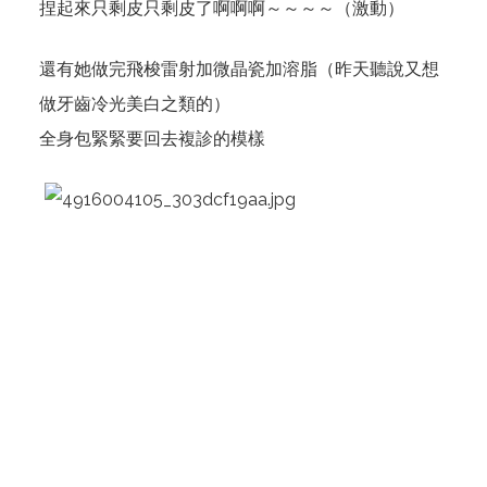
捏起來只剩皮只剩皮了啊啊啊～～～～（激動）
還有她做完飛梭雷射加微晶瓷加溶脂（昨天聽說又想
做牙齒冷光美白之類的）
全身包緊緊要回去複診的模樣