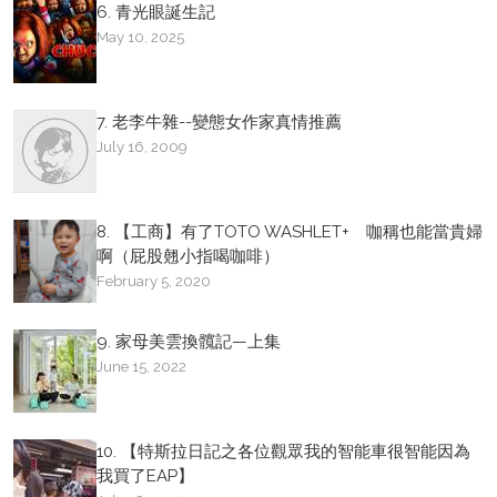
6. 青光眼誕生記
May 10, 2025
7. 老李牛雜--變態女作家真情推薦
July 16, 2009
8. 【工商】有了TOTO WASHLET+ 咖稱也能當貴婦
啊（屁股翹小指喝咖啡）
February 5, 2020
9. 家母美雲換髖記—上集
June 15, 2022
10. 【特斯拉日記之各位觀眾我的智能車很智能因為
我買了EAP】