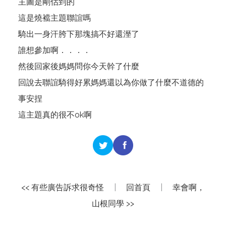
主圖是剛估到的
這是燒襠主題聯誼嗎
騎出一身汗胯下那塊搞不好還溼了
誰想參加啊．．．．
然後回家後媽媽問你今天幹了什麼
回說去聯誼騎得好累媽媽還以為你做了什麼不道德的
事安捏
這主題真的很不ok啊
<< 有些廣告訴求很奇怪
|
回首頁
|
幸會啊，
山根同學 >>