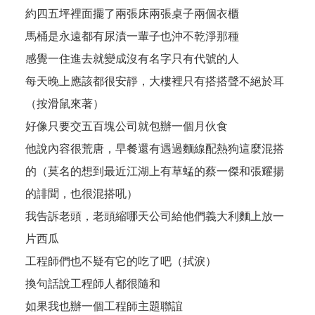
約四五坪裡面擺了兩張床兩張桌子兩個衣櫃
馬桶是永遠都有尿漬一輩子也沖不乾淨那種
感覺一住進去就變成沒有名字只有代號的人
每天晚上應該都很安靜，大樓裡只有搭搭聲不絕於耳
（按滑鼠來著）
好像只要交五百塊公司就包辦一個月伙食
他說內容很荒唐，早餐還有遇過麵線配熱狗這麼混搭
的（莫名的想到最近江湖上有草蜢的蔡一傑和張耀揚
的誹聞，也很混搭吼）
我告訴老頭，老頭縮哪天公司給他們義大利麵上放一
片西瓜
工程師們也不疑有它的吃了吧（拭淚）
換句話說工程師人都很隨和
如果我也辦一個工程師主題聯誼