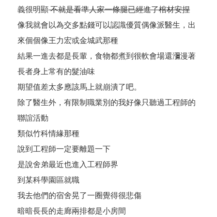
義很明顯
不就是看準人家一條腿已經進了棺材安捏
像我就會以為交多點錢可以認識優質偶像派醫生，出
來個個像王力宏或金城武那種
結果一進去都是長輩，食物都煮到很軟會場還瀰漫著
長者身上常有的髮油味
期望值差太多應該馬上就崩潰了吧。
除了醫生外，有限制職業別的我好像只聽過工程師的
聯誼活動
類似竹科情緣那種
說到工程師一定要離題一下
是說舍弟最近也進入工程師界
到某科學園區就職
我去他們的宿舍晃了一圈覺得很悲傷
暗暗長長的走廊兩排都是小房間