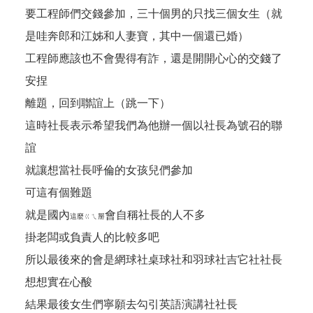
要工程師們交錢參加，三十個男的只找三個女生（就
是哇奔郎和江姊和人妻寶，其中一個還已婚）
工程師應該也不會覺得有詐，還是開開心心的交錢了
安捏
離題，回到聯誼上（跳一下）
這時社長表示希望我們為他辦一個以社長為號召的聯
誼
就讓想當社長呼倫的女孩兒們參加
可這有個難題
就是國內
會自稱社長的人不多
這麼ㄍㄟ掰
掛老闆或負責人的比較多吧
所以最後來的會是網球社桌球社和羽球社吉它社社長
想想實在心酸
結果最後女生們寧願去勾引英語演講社社長