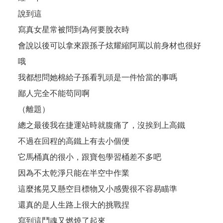
說到這
寫真女星常被問到為何要脫衣時
會說以後可以拿來跟孫子炫耀縮阿罵以前身材也很好
哦
我都想問她棉給子孫看乳頭是一件恰當的事嗎
鄙人完全不能苟同啊
（離題）
總之最後我在捷運站時就腹痛了，沒挨到上高鐵
不過在回程的高鐵上有去小個便
它馬桶真的很小，跟寶包學習桶差不多吧
因為不太乾淨只能在半空中作業
這麼搖晃又懸空目標物又小感覺很不容易瞄準
還真的是人生路上很大的挑戰捏
寫到這鬥魂又燃燒了起來