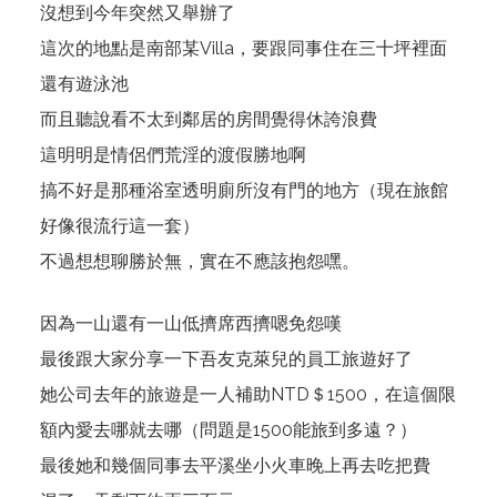
沒想到今年突然又舉辦了
這次的地點是南部某Villa，要跟同事住在三十坪裡面
還有遊泳池
而且聽說看不太到鄰居的房間覺得休誇浪費
這明明是情侶們荒淫的渡假勝地啊
搞不好是那種浴室透明廁所沒有門的地方（現在旅館
好像很流行這一套）
不過想想聊勝於無，實在不應該抱怨嘿。
因為一山還有一山低擠席西擠嗯免怨嘆
最後跟大家分享一下吾友克萊兒的員工旅遊好了
她公司去年的旅遊是一人補助NTD＄1500，在這個限
額內愛去哪就去哪（問題是1500能旅到多遠？）
最後她和幾個同事去平溪坐小火車晚上再去吃把費