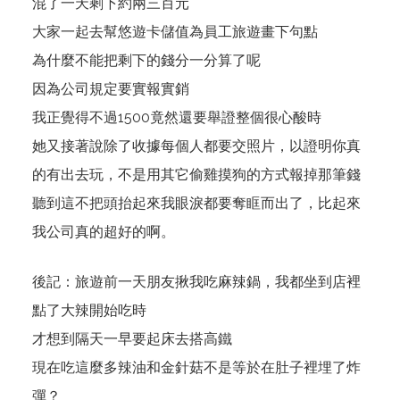
混了一天剩下約兩三百元
大家一起去幫悠遊卡儲值為員工旅遊畫下句點
為什麼不能把剩下的錢分一分算了呢
因為公司規定要實報實銷
我正覺得不過1500竟然還要舉證整個很心酸時
她又接著說除了收據每個人都要交照片，以證明你真
的有出去玩，不是用其它偷雞摸狗的方式報掉那筆錢
聽到這不把頭抬起來我眼淚都要奪眶而出了，比起來
我公司真的超好的啊。
後記：旅遊前一天朋友揪我吃麻辣鍋，我都坐到店裡
點了大辣開始吃時
才想到隔天一早要起床去搭高鐵
現在吃這麼多辣油和金針菇不是等於在肚子裡埋了炸
彈？