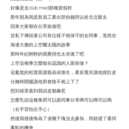
好像是去club med那種渡假村
那年因為我是新員工要出部份錢所以拎北北厭去
回來大家都在分享旅遊照
並私下傳頌著公司有位樣子很保守的女同事，竟然在
海邊大膽的上空曬太陽的故事
那時年紀輕輕的我覺得也太赤激了吧
上空這種事怎麼能在認識的人面前做？
這尷尬的程度跟讓親叔叔接生，產前寬衣讓他摸肚皮
分娩時開腿讓他剪會陰不相上下了
想到就害羞到我頭皮都麻惹
怎麼乳頭這種東西可以跟同事分享嗎可以嗎可以嗎
（右手背拍左手心）
然後我很後悔為了省幾千塊沒去參加，而錯過了看同
事點的機會