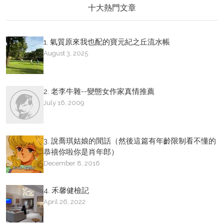
十大熱門文章
1. 氣質原來我也配的寶元紀之丘流水帳
August 3, 2025
2. 老李牛雜--變態女作家真情推薦
July 16, 2009
3. 說喬琪姑娘的閒話（然後這篇有年齡限制看不懂的
恭禧你啦你是肖年郎）
December 8, 2016
4. 禾馨健檢記
April 26, 2022