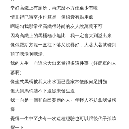
幸好高鐵上有廁所，再怎麼不方便至少有啦
情非得已時至少也算是一個錦囊有點用處
啊嗯勾我那常坐高鐵很時尚的友人說萬萬不可
因為高鐵上的馬桶極小無比，我一定會大到溢出來
像俄羅斯方塊一直往下落又沒疊好，大著大著就碰到
頂了嗯湯啊嗯湯。
我的人生一向追求大出來量很多這件事（好簡單的人
蔘啊）
像坐式馬桶被我大出水面已是家常便飯何足掛齒
但大到馬桶裝不下還從未發生過
我一向是一個和自己賽跑的人←年輕人不妨拿我做榜
樣
覺得一生中至少有一次這種經驗也可以跟後代子孫炫
耀一下