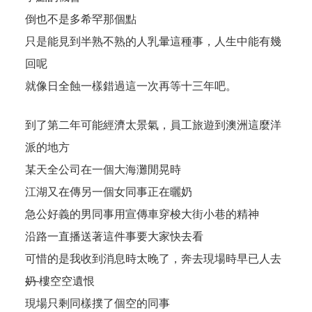
倒也不是多希罕那個點
只是能見到半熟不熟的人乳暈這種事，人生中能有幾
回呢
就像日全蝕一樣錯過這一次再等十三年吧。
到了第二年可能經濟太景氣，員工旅遊到澳洲這麼洋
派的地方
某天全公司在一個大海灘閒晃時
江湖又在傳另一個女同事正在曬奶
急公好義的男同事用宣傳車穿梭大街小巷的精神
沿路一直播送著這件事要大家快去看
可惜的是我收到消息時太晚了，奔去現場時早已人去
奶
樓空空遺恨
現場只剩同樣撲了個空的同事