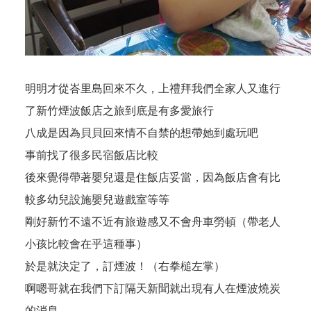
明明才從峇里島回來不久，上禮拜我們全家人又進行
了新竹煙波飯店之旅到底是有多愛旅行
八成是因為貝貝回來情不自禁的想帶她到處玩吧
事前找了很多民宿飯店比較
後來覺得帶著嬰兒還是住飯店妥當，因為飯店會有比
較多幼兒設施嬰兒遊戲室等等
剛好新竹不遠不近有旅遊感又不會舟車勞頓（帶老人
小孩比較會在乎這種事）
於是就決定了，訂煙波！（右拳槌左掌）
啊嗯哥就在我們下訂隔天新聞就出現有人在煙波燒炭
的消息