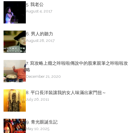
5. 我老公
August 4, 2017
6. 男人的聽力
August 28, 2017
7. 寫攻略上癮之咔啦啦傳說中的股東親筆之咔啦啦攻
略
December 21, 2020
8. 平口長洋裝讓我的女人味滿出家門扭～
July 26, 2011
9. 青光眼誕生記
May 10, 2025