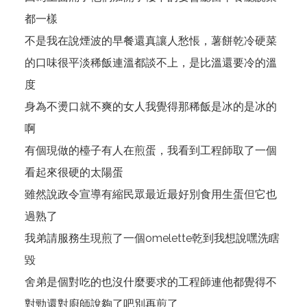
都一樣
不是我在說煙波的早餐還真讓人愁悵，薯餅乾冷硬菜
的口味很平淡稀飯連溫都談不上，是比溫還要冷的溫
度
身為不燙口就不爽的女人我覺得那稀飯是冰的是冰的
啊
有個現做的檯子有人在煎蛋，我看到工程師取了一個
看起來很硬的太陽蛋
雖然說政令宣導有縮民眾最近最好別食用生蛋但它也
過熟了
我弟請服務生現煎了一個omelette乾到我想說嘿洗瞎
毀
舍弟是個對吃的也沒什麼要求的工程師連他都覺得不
對勁還對廚師說夠了吧別再煎了