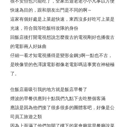
很不安但也只能吃了，全家出遊老老小小凡事以方便
快速為目的，跟和朋友出門是不同的啊～
這家有個好處是上菜超快速，東西沒多好吃可上菜是
光速，符合我等吃飯特攻隊的身份
回飯店後打開電視想說怎麼復古的電視剛好也播復古
的電影兩人好妹曲
仔細一看才知電視播得是變形金鋼3啊一點也不古，
是映像管的色澤讓電影都像老電影嗎這事實在神秘極
了。
住飯店最吸引我的地方就是飯店早餐了
煙波的早餐供應到十點我們九點下去吃整個客滿
應該是因為他們接了很多很多的團體客吧，好像是公
司員工旅遊之類
因為上面滿了他們加開了樓下的宴會廳當早餐廳說菜