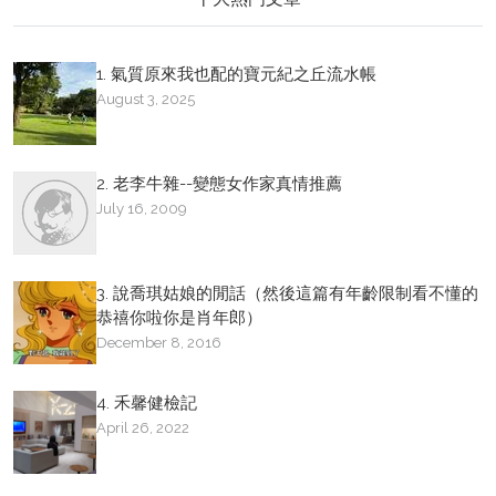
1. 氣質原來我也配的寶元紀之丘流水帳
August 3, 2025
2. 老李牛雜--變態女作家真情推薦
July 16, 2009
3. 說喬琪姑娘的閒話（然後這篇有年齡限制看不懂的
恭禧你啦你是肖年郎）
December 8, 2016
4. 禾馨健檢記
April 26, 2022