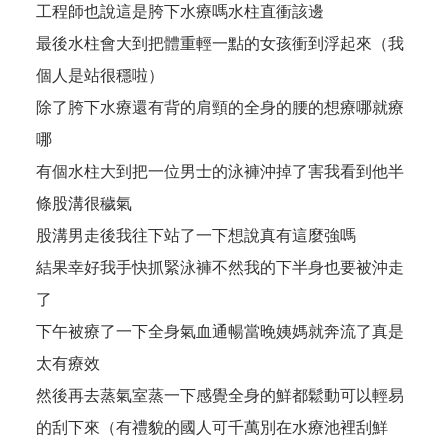
工程師也說這是胯下水療嗎水柱直衝該邊
最後水柱會大到把體重輕一點的女孩衝到浮起來（我
個人是站很穩啦）
除了胯下水療還有背的肩頸的全身的腰的想療哪就療
哪
有個水柱大到把一位男士的泳褲沖掉了害我看到他半
條股溝很穢氣
股溝男走後我往下站了一下想說真有這麼強嗎
結果幸好我手快抓緊泳褲不然我的下半身也要被沖走
了
下午被療了一下全身氣血通暢當晚姨媽就奔流了真是
太有療效
然後再去蒸氣室蒸一下感覺全身的鮮都鬆動可以輕易
的刮下來（有禮貌的國人可千萬別在水療池裡刮鮮