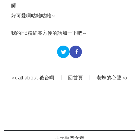
睡
好可愛啊咕雞咕雞～
我的FB粉絲團方便的話加一下吧～
<< all about 後台啊
|
回首頁
|
老蚌的心聲 >>
十大熱門文章