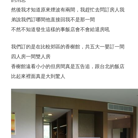
然後我才知道原來煙波有兩間，我趕忙去問訂房人我
弟說我們訂哪間他直接回我不是那一間
不然不知道發生這樣的事飯店會不會給退房吼
我們訂的是在比較郊區的香榭館，共五大一嬰訂一間
四人房一間雙人房
香榭館遠看小小的但房間真是五告追，跟台北的飯店
比起來裡面真是大到驚人