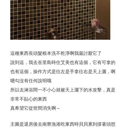
這種東西長頭髮根本洗不乾淨啊我最討厭它了
說到這，我去峇里島時住艾美也有這個，它有可拿的
也有這個，操作方式是往左是手拿往右是天上灑，啊
嗯勾沒有任何說明哦
所以去淋浴間一不小心就被天上灑下的水攻擊，真是
非常不貼心的東西
真希望它從世間消失啊～
主圖是退房後去南寮漁港吃東西時貝貝累到撐著頭想