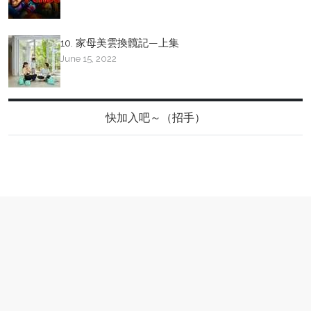
10. 家母美雲換髖記—上集
June 15, 2022
快加入吧～（招手）