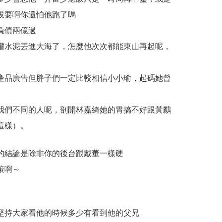
拔要啊你還怕他跑了嗎
負債兩億過
灌水泥丟進大海了，怎麼他次次都能東山再起呢，
產品廣告但胖子們一定比較相信小小瑜，起碼她曾
我們不同的人呢，剖開林嘉綺她的胃搞不好跟黃鸝
這樣）。
的結論是除非你的後台跟戴董一樣硬
策啊～
堅持大家看他的時候多少有看到他的父兄