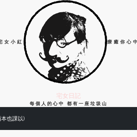
宅女小紅
療癒你心
宅女日記
每個人的心中 都有一座垃圾山
兩本也課以)