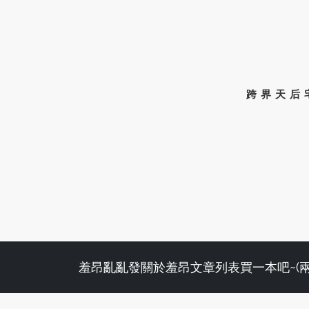
跨界天后
羞昂亂亂發
關於羞昂
文章列表
買一本吧~(