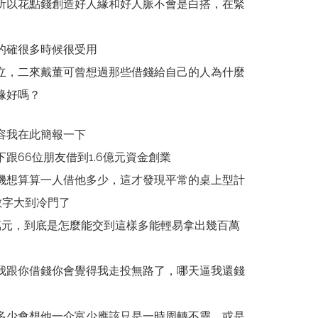
所以花點錢創造好人緣和好人脈不會是白搭，在緊
的確很多時候很受用
立，二來戴董可曾想過那些借錢給自己的人為什麼
緣好嗎？
容我在此簡報一下
跟66位朋友借到1.6億元資金創業
機想算算一人借他多少，這才發現平常的桌上型計
數字大到冷門了
萬元，到底是怎麼能交到這樣多能輕易拿出幾百萬
我跟你借錢你會覺得我走投無路了，哪天逼我還錢
多少會想他一介富少應該只是一時周轉不靈，或是