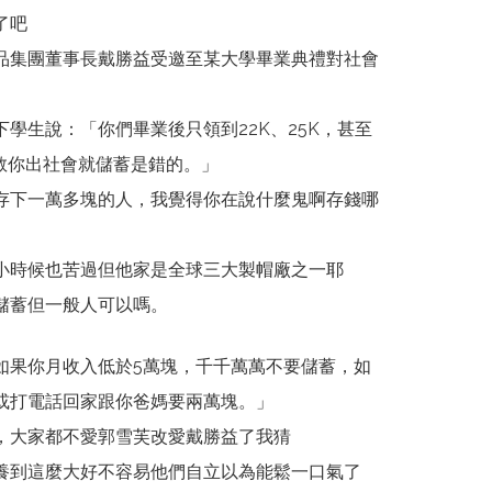
了吧
品集團董事長戴勝益受邀至某大學畢業典禮對社會
學生說：「你們畢業後只領到22K、25K，甚至
教你出社會就儲蓄是錯的。」
存下一萬多塊的人，我覺得你在說什麼鬼啊存錢哪
小時候也苦過但他家是全球三大製帽廠之一耶
儲蓄但一般人可以嗎。
如果你月收入低於5萬塊，千千萬萬不要儲蓄，如
信或打電話回家跟你爸媽要兩萬塊。」
，大家都不愛郭雪芙改愛戴勝益了我猜
養到這麼大好不容易他們自立以為能鬆一口氣了