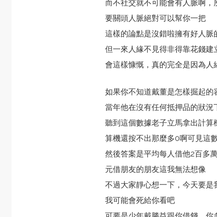
而不社交就不可能會有人脈啊，
要關頭人脈絕對可以幫你一把
這樣的論點是沒錯啦擁有好人脈
但一來人緣不見得非得靠花錢建
會這樣慷慨，真的完全是因為人
如果你不知道戴董是怎樣掘起的
當年他在沒有任何抵押品的狀況下
聽到這個數據老子立馬拿出計算
算機還按不出那麼多0啊可見這
然後答案是平均每人借他2百多
元借朋友的朋友這我無法想像
不過大家靜心想一下，今天要是
我可能會死給你看吧
可要是少年戴勝益跟你借錢，你