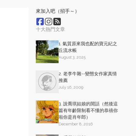
來加入吧（招手～）
十大熱門文章
1. 氣質原來我也配的寶元紀之
丘流水帳
August 3, 2025
2. 老李牛雜--變態女作家真情
推薦
July 16, 2009
3. 說喬琪姑娘的閒話（然後這
篇有年齡限制看不懂的恭禧你
啦你是肖年郎）
December 8, 2016