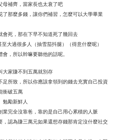
父母補齊，當家長也太衰了吧
花了那麼多錢，讓你們補習，怎麼可以大學畢業
就會死，那在下早不知道死了幾回去
值甚至大過很多人（抽雪茄抖腿）（得意什麼呢）
體會，所以幹嘛要聽他的話呢。
叫大家賺不到五萬就別存
不足所致，所以你應該拿領到的錢去充實自己投資
能衝破五萬
」勉勵新鮮人
創業完全沒靠爸，靠的是自己用心累積的人脈
要，認為賺三萬元如果還想存錢那肯定沒什麼社交