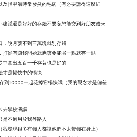
以及指甲溝時常發炎的毛病（有必要講得這麼細
）
那建議還是好好的存錢不要妄想能交到好朋友借來
口，說月薪不到三萬塊就別存錢
，打從有賺錢開始就應該要能省一點就存一點
從中拿出五百一千存著也是好的
錢才是暢快中的暢快
你存到10000一起花掉它暢快哦（我的觀念才是偏差
常去學校演講
只是不適用於我等路人
（我發現很多有錢人都說他們不太帶錢在身上）