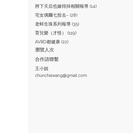
胯下天后也嫁得掉相關報導 (14)
宅女偶爾七投去~ (28)
老蚌生珠系列報導 (35)
育兒樂（才怪） (119)
AV8D都健康 (22)
瀏覽人次
合作請聯繫
王小姐
chunchiawang@gmail.com