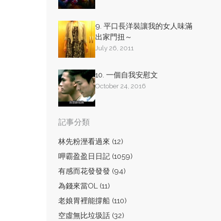
9. 平口長洋裝讓我的女人味滿
出家門扭～
July 26, 2011
10. 一個自我安慰文
October 24, 2016
記事分類
林先粉溼看過來 (12)
呷霸盈盈日日記 (1059)
有感而花發發發 (94)
為錢來當OL (11)
老娘胃裡能撐船 (110)
空虛無比垃圾話 (32)