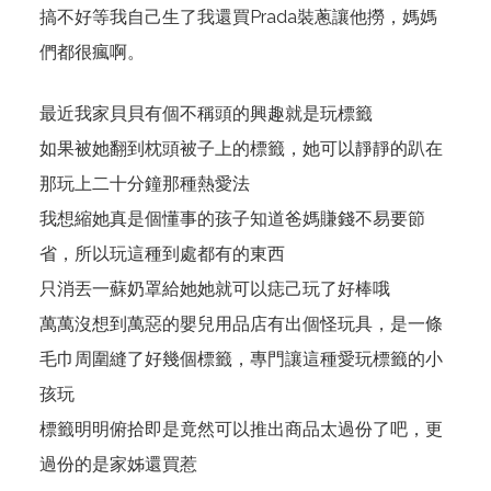
搞不好等我自己生了我還買Prada裝蔥讓他撈，媽媽
們都很瘋啊。
最近我家貝貝有個不稱頭的興趣就是玩標籤
如果被她翻到枕頭被子上的標籤，她可以靜靜的趴在
那玩上二十分鐘那種熱愛法
我想縮她真是個懂事的孩子知道爸媽賺錢不易要節
省，所以玩這種到處都有的東西
只消丟一蘇奶罩給她她就可以痣己玩了好棒哦
萬萬沒想到萬惡的嬰兒用品店有出個怪玩具，是一條
毛巾周圍縫了好幾個標籤，專門讓這種愛玩標籤的小
孩玩
標籤明明俯拾即是竟然可以推出商品太過份了吧，更
過份的是家姊還買惹