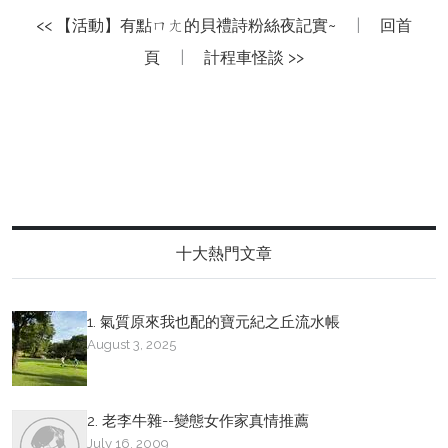
<< 【活動】有點ㄇㄤ的貝禮詩粉絲夜記實~
|
回首
頁
|
計程車怪談 >>
十大熱門文章
1. 氣質原來我也配的寶元紀之丘流水帳
August 3, 2025
2. 老李牛雜--變態女作家真情推薦
July 16, 2009