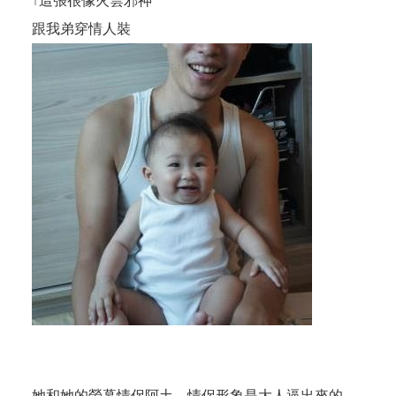
↑這張很像火雲邪神
跟我弟穿情人裝
她和她的螢幕情侶阿土，情侶形象是大人逼出來的，