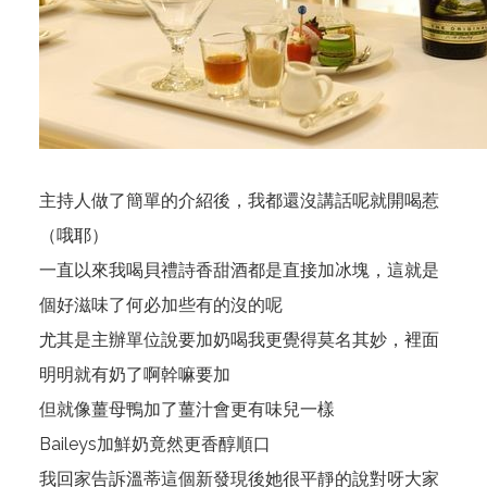
主持人做了簡單的介紹後，我都還沒講話呢就開喝惹
（哦耶）
一直以來我喝貝禮詩香甜酒都是直接加冰塊，這就是
個好滋味了何必加些有的沒的呢
尤其是主辦單位說要加奶喝我更覺得莫名其妙，裡面
明明就有奶了啊幹嘛要加
但就像薑母鴨加了薑汁會更有味兒一樣
Baileys加鮮奶竟然更香醇順口
我回家告訴溫蒂這個新發現後她很平靜的說對呀大家