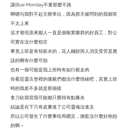
讓Blue Monday不要那麼不路
啊嗯勾我對不起主辦單位，因為那天被問到的我都答
不太上來
這才發現原來鄙人一直是個敬業樂群的好員工，對公
司實在沒什麼怨言
畢竟上班是有領薪水的，花人錢財與人消災受苦是應
該的啊有什麼可怨
也有一個可能是我上班時有如行屍走肉
你看惡靈古堡裡的僵屍們都沒什麼情緒吧，其實上班
時的我差不多就是那個樣
拿刀砍我背我可能都只覺得有點癢央
結論是在下只有皮囊進了公司靈魂沒進去
所以公司發生了什麼事哇馬嗯災，擔藍沒什麼好抱怨
的啊～