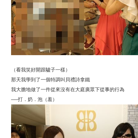
（看我笑好開跟驢子一樣）
那天我學到了一個特調叫貝禮詩拿鐵
我大膽地做了一件從來沒有在大庭廣眾下從事的行為
──打．奶．泡（羞）