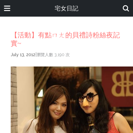
宅女日記
【活動】有點ㄇㄤ的貝禮詩粉絲夜記
實~
|
July 13, 2012
瀏覽人數 3,190 次