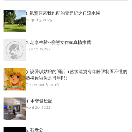
1. 氣質原來我也配的寶元紀之丘流水帳
August 3, 2025
2. 老李牛雜--變態女作家真情推薦
July 16, 2009
3. 說喬琪姑娘的閒話（然後這篇有年齡限制看不懂的
恭禧你啦你是肖年郎）
December 8, 2016
4. 禾馨健檢記
April 26, 2022
5. 我老公