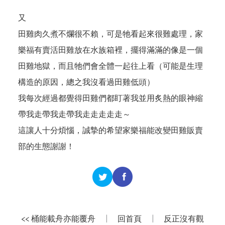
又
田雞肉久煮不爛很不賴，可是牠看起來很難處理，家
樂福有賣活田雞放在水族箱裡，擺得滿滿的像是一個
田雞地獄，而且牠們會全體一起往上看（可能是生理
構造的原因，總之我沒看過田雞低頭）
我每次經過都覺得田雞們都盯著我並用炙熱的眼神縮
帶我走帶我走帶我走走走走走～
這讓人十分煩惱，誠摯的希望家樂福能改變田雞販賣
部的生態謝謝！
<< 桶能載舟亦能覆舟
|
回首頁
|
反正沒有觀