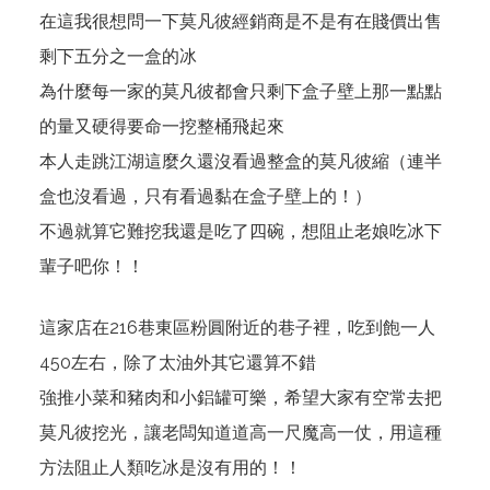
在這我很想問一下莫凡彼經銷商是不是有在賤價出售
剩下五分之一盒的冰
為什麼每一家的莫凡彼都會只剩下盒子壁上那一點點
的量又硬得要命一挖整桶飛起來
本人走跳江湖這麼久還沒看過整盒的莫凡彼縮（連半
盒也沒看過，只有看過黏在盒子壁上的！）
不過就算它難挖我還是吃了四碗，想阻止老娘吃冰下
輩子吧你！！
這家店在216巷東區粉圓附近的巷子裡，吃到飽一人
450左右，除了太油外其它還算不錯
強推小菜和豬肉和小鋁罐可樂，希望大家有空常去把
莫凡彼挖光，讓老闆知道道高一尺魔高一仗，用這種
方法阻止人類吃冰是沒有用的！！