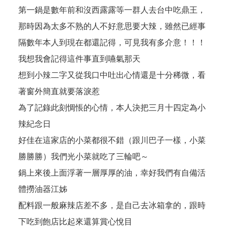
第一鍋是數年前和沒西露露等一群人去台中吃鼎王，
那時因為太多不熟的人不好意思要大辣，雖然已經事
隔數年本人到現在都還記得，可見我有多介意！！！
我想我會記得這件事直到嚥氣那天
想到小辣二字又從我口中吐出心情還是十分稀微，看
著窗外簡直就要落淚惹
為了記錄此刻惆悵的心情，本人決把三月十四定為小
辣紀念日
好佳在這家店的小菜都很不錯（跟川巴子一樣，小菜
勝勝勝）我們光小菜就吃了三輪吧～
鍋上來後上面浮著一層厚厚的油，幸好我們有自備活
體撈油器江姊
配料跟一般麻辣店差不多，是自己去冰箱拿的，跟時
下吃到飽店比起來還算賞心悅目