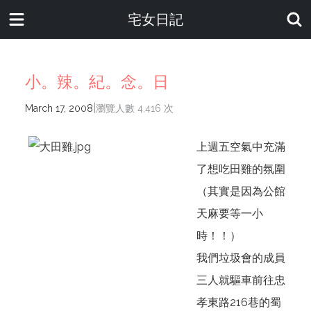
宅女日記
小。辣。紀。念。日
|
March 17, 2008
瀏覽人數 4,416 次
上週五空氣中充滿
了想吃田雞的氛圍
（其實是因為公館
天麻要等一小
時！！）
我們垃圾會的成員
三人就驅車前往忠
孝東路216巷的蜀