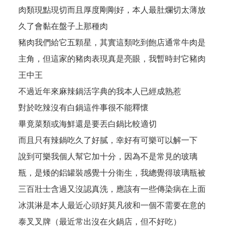
肉類現點現切而且厚度剛剛好，本人最肚爛切太薄放
久了會黏在盤子上那種肉
豬肉我們給它五顆星，其實這類吃到飽店通常牛肉是
主角，但這家的豬肉表現真是亮眼，我暫時封它豬肉
王中王
不過近年來麻辣鍋活字典的我本人已經成熟惹
對於吃辣沒有白鍋這件事很不能釋懷
畢竟菜類或海鮮還是要丟白鍋比較適切
而且只有辣鍋吃久了好膩，幸好有可樂可以解一下
說到可樂我個人幫它加十分，因為不是常見的玻璃
瓶，是矮的鋁罐裝感覺十分衛生，我總覺得玻璃瓶被
三百壯士含過又沒認真洗，應該有一些傳染病在上面
冰淇淋是本人最近心頭好莫凡彼和一個不需要在意的
泰叉叉牌（最近常出沒在火鍋店，但不好吃）