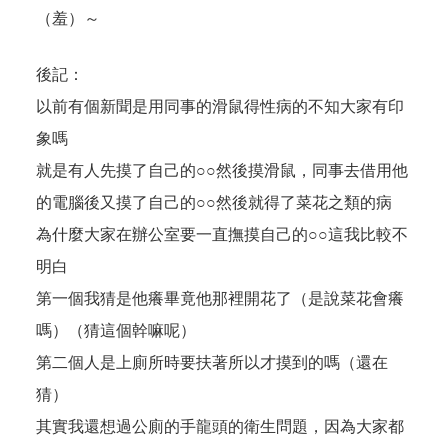
（羞）～
後記：
以前有個新聞是用同事的滑鼠得性病的不知大家有印
象嗎
就是有人先摸了自己的○○然後摸滑鼠，同事去借用他
的電腦後又摸了自己的○○然後就得了菜花之類的病
為什麼大家在辦公室要一直撫摸自己的○○這我比較不
明白
第一個我猜是他癢畢竟他那裡開花了（是說菜花會癢
嗎）（猜這個幹嘛呢）
第二個人是上廁所時要扶著所以才摸到的嗎（還在
猜）
其實我還想過公廁的手龍頭的衛生問題，因為大家都