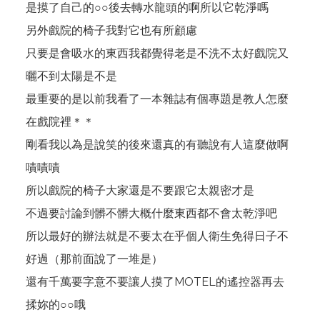
是摸了自己的○○後去轉水龍頭的啊所以它乾淨嗎
另外戲院的椅子我對它也有所顧慮
只要是會吸水的東西我都覺得老是不洗不太好戲院又
曬不到太陽是不是
最重要的是以前我看了一本雜誌有個專題是教人怎麼
在戲院裡＊＊
剛看我以為是說笑的後來還真的有聽說有人這麼做啊
嘖嘖嘖
所以戲院的椅子大家還是不要跟它太親密才是
不過要討論到髒不髒大概什麼東西都不會太乾淨吧
所以最好的辦法就是不要太在乎個人衛生免得日子不
好過（那前面說了一堆是）
還有千萬要字意不要讓人摸了MOTEL的遙控器再去
揉妳的○○哦