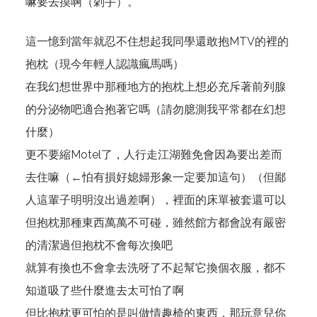
嘛要去摸啊（刴手）。
這一憶到當年就忍不住想起我同學還敢抱MTV的裡的
抱枕（現今年輕人認識瘋馬嗎）
在我幻想世界中那種地方的抱枕上想必充斥著前列腺
的分泌物吧適合抱著它嗎（請勿臆測我平常都在幻想
什麼）
更不要縮Motel了，人行走江湖難免會因為要出差而
去住嘛（←怕有損好媳婦形象一定要加這句）（但鄙
人這輩子明明沒出過差啊），裡面的床單被套還可以
但抱枕那種東西萬萬不可碰，雖然館方都會說有嚴密
的清潔過但抱枕不會每次換吧
就算有換也不會拿去洗呀了不起幫它換個衣服，都不
知道吸了些什麼進去太可怕了啊
但比抱枕更可怕的是叫做情趣椅的東西，那玩意兒你