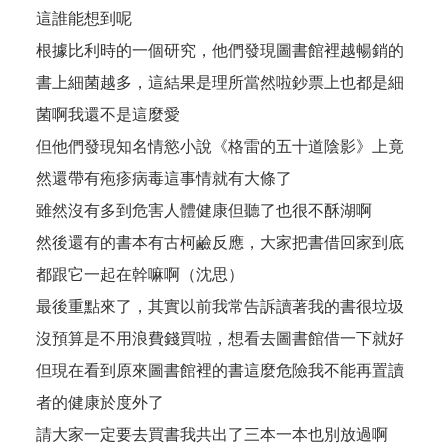
這誰能想到呢
根據比利時的一個研究，他們發現圖書館裡越暢銷的
書上細菌越多，這結果是理所當然啦鈔票上也都是細
菌啊我還不是這麼愛
但他們發現知名情慾小說《格雷的五十道陰影》上竟
然還帶有疱疹病毒這事情就有大條了
雖然沒有多到危害人體健康但聽了也很不酥湖啊
然後還有的書本有古柯鹼反應，大家把書借回家到底
都跟它一起在幹嘛啊（沈思）
最後重點來了，其實以前我常告訴讀著我的書很垃圾
沒預算是不用浪費錢買啦，想看去圖書館借一下就好
但現在看到原來圖書館裡的書這麼危險我不能再置讀
者的健康於度外了
請大家一定要去買書我共出了三本一本也別放過啊