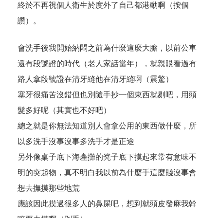
終於不再視個人衛生於度外了自己都港動啊（按個
讚）。
會洗手後我開始納悶之前為什麼這麼大膽，以前公車
還有段號證的時代（老人家話當年），就親眼看過有
路人拿段號證在清牙縫他在清牙縫啊（震驚）
塞牙很痛苦沒錯但也別隨手抄一個東西就剔吧，用頭
髮多好呢（其實也不好吧）
總之就是你無法知道別人會拿公用的東西做什麼，所
以多洗手沒事沒事多洗手才是正途
另外像桌子底下海產攤的凳子底下摸起來常有意味不
明的突起物，真不明白我以前為什麼手這麼賤沒事會
想去撫摸那些地荒
應該因此摸過很多人的鼻屎吧，想到就頭皮發麻我幹