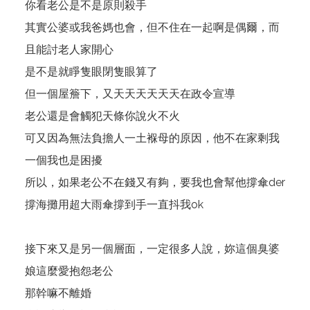
你看老公是不是原則殺手
其實公婆或我爸媽也會，但不住在一起啊是偶爾，而
且能討老人家開心
是不是就睜隻眼閉隻眼算了
但一個屋簷下，又天天天天天天在政令宣導
老公還是會觸犯天條你說火不火
可又因為無法負擔人一土褓母的原因，他不在家剩我
一個我也是困擾
所以，如果老公不在錢又有夠，要我也會幫他撐傘der
撐海攤用超大雨傘撐到手一直抖我ok
接下來又是另一個層面，一定很多人說，妳這個臭婆
娘這麼愛抱怨老公
那幹嘛不離婚