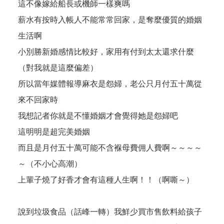
這不像嫁給船長或機師一樣爽嗎
薪水有按時入帳人不能常常回家，是奪麼優質的婚姻
生活啊
小別勝新婚感情比較好，家用有付到太太還求什麼
（對我就是這麼偏差）
所以當年媒體報導麻衣是怨婦，老公只月付五十萬從
來不回家時
我想記者你就是不懂婚姻才會覺得她是怨婦吧
這明明是超完美婚姻
而且是月付五十萬可能不含褓母費佣人費啊～～～～
～（不小心高潮）
上輩子燒了好香才會有這種人生啊！！（啊嘶～）
說到垃圾食品（話峰一轉）我鮮少買市售飲料給孩子