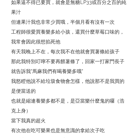
如果逼不得已要買，就會是無糖LP33或百分之百的純
果汁
但連果汁我也非常少買哦，半個月看有沒有一次
工程師很愛買養樂多給小孩，還買什麼草莓口味的，
我常會因此很想掐死他
有天我晚上不在，每次我不在他就會買薯條給孩子
那此我特別叮嚀不要再餵薯條了，回家一打家門長子
就告訴我”馬麻我們有喝養樂多哦”
我怒瞪他說不給垃圾食物會怎樣，他說那不是我買的
是便當送的
也就是縮連養樂多都不是，是亞當樂什麼鬼的囉（浩
克上身）
當下我真的超火
有次他在吃可樂果也是無意識的拿給次子吃