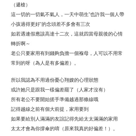
（遞槍）
這一切的一切氣不氣人，一天中萌生”也許我一個人帶
小孩過得更好”的念頭差不多會有三次
如若遇連假應該高達十二次，這就四當母親後的心情
轉折啊～
老公只要家用有到錢夠負擔一個褓母，人可以不用常
常到的呀（為人是有多偏差）。
所以我認為不用過份憂心翔嫂的心理狀態
或許她只是跟我一樣偏差罷了（人家才沒有）
所有老公不要開始搓手準備越過那條線哦
記得越線之前有個大前提，家用要到
如果要給別人滿滿的友誼記得先給太太滿滿的家用
太太才會為你撐傘的唷（原來我真的好偏差！）。