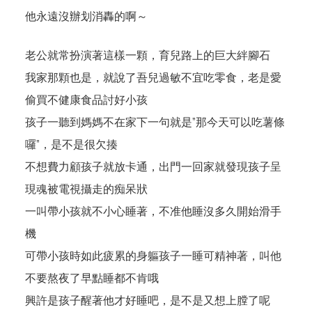
他永遠沒辦划消轟的啊～
老公就常扮演著這樣一顆，育兒路上的巨大絆腳石
我家那顆也是，就說了吾兒過敏不宜吃零食，老是愛
偷買不健康食品討好小孩
孩子一聽到媽媽不在家下一句就是”那今天可以吃薯條
囉”，是不是很欠揍
不想費力顧孩子就放卡通，出門一回家就發現孩子呈
現魂被電視攝走的痴呆狀
一叫帶小孩就不小心睡著，不准他睡沒多久開始滑手
機
可帶小孩時如此疲累的身軀孩子一睡可精神著，叫他
不要熬夜了早點睡都不肯哦
興許是孩子醒著他才好睡吧，是不是又想上膛了呢