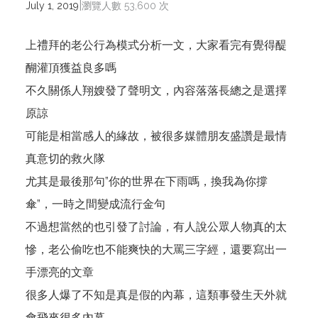
|
July 1, 2019
瀏覽人數 53,600 次
上禮拜的老公行為模式分析一文，大家看完有覺得醍
醐灌頂獲益良多嗎
不久關係人翔嫂發了聲明文，內容落落長總之是選擇
原諒
可能是相當感人的緣故，被很多媒體朋友盛讚是最情
真意切的救火隊
尤其是最後那句”你的世界在下雨嗎，換我為你撐
傘”，一時之間變成流行金句
不過想當然的也引發了討論，有人說公眾人物真的太
慘，老公偷吃也不能爽快的大罵三字經，還要寫出一
手漂亮的文章
很多人爆了不知是真是假的內幕，這類事發生天外就
會飛來很多內幕