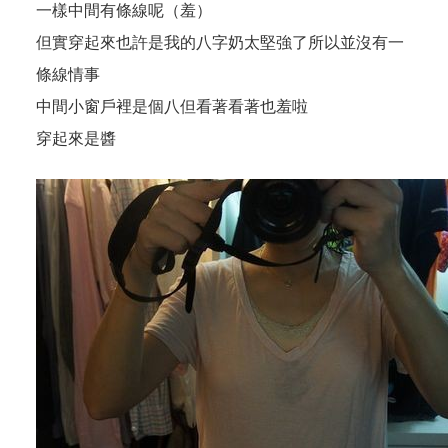
一樣中間有條線呢（羞）
但實穿起來也許是我的八字奶太堅強了所以並沒有一
條線情事
中間小窗戶裡是個八但看著看著也羞啦
穿起來是醬