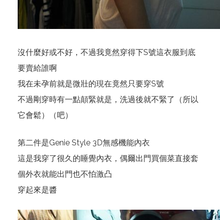
沒什麼好或不好，不過我竟然穿得下S號這衣服到底
要賣給誰啊
我在未孕前就是微壯的現在竟然只要穿S號
不過剛穿時有一點顛緊就是，洗過後就不緊了（所以
它會鬆）（吧）
第二件是
Genie Style 3D無感機能內衣
這是我穿了很久的睡覺內衣，偶爾出門買個菜直接套
個外衣就能出門也不怕激凸
穿起來是醬