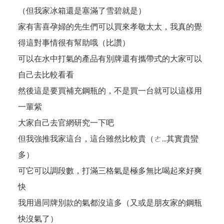
（但我家冰箱還是塞滿了雪碧就是）
家有害喜孕婦的先生們可以買來孝敬太太，我真的覺
得這對事情很有幫助哦（比讚）
可以在水中打氣的產品有別牌還有攜帶式的大家可以
自己去比較看看
然後這是要買補充鋼瓶的，不是買一台就可以這樣用
一輩紫
大家自己去
官網
研究一下吧
但我強推我家這台，這台雖然比較貴（ㄜ...其實貴蠻
多）
可它可以調段數，打滿三格氣是極多無比喝起來好爽
快
我用過同牌別款的氣都沒這多（又或是朋友家的鋼瓶
快沒氣了）