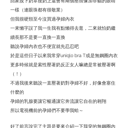
回家脫下奶罩後奶上還會有兩個壓痕像加菲貓的眼睛
一樣（連眼珠都有很敬業）
但我很硬頸至今沒買過孕婦內衣
一來懶字誤了我一生我有點懶得去逛，二來就怕奶繼
續長那不是要一直換一直換
聽說孕婦內衣也不便宜就先忍忍吧
於是這些日子以來我常穿uniqlo bra T或是無鋼圈內衣
更多時候就是索性壓著奶反正女人嘛總是常被壓著啊
（！）
不過我後來聽說一直壓著奶對孕婦不好，好像會塞住
什麼的
孕婦的乳腺要讓它暢通讓它奔流讓它自在的翱翔
所以電視機前的孕婦們不要學我蛤～
好了前言說完了主題是要來介紹一下我穿的無鋼圈內