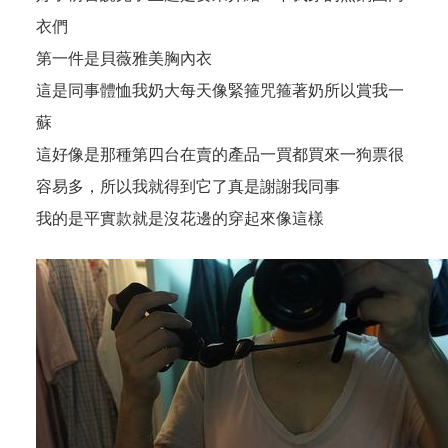
衣們
第一件是
貝薇雅美胸內衣
這是同事體恤我奶大每天像緊箍咒箍著奶所以賞我一
蘇
這好像是那種第四台在賣的產品一買都買來一狗票很
容易多，所以我就得到它了真是謝謝我同事
我的是平實款就是沒花邊的穿起來像這樣