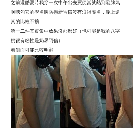
之前還酷夏時我穿一次中午出去買便當就熱到發脾氣
啊嗯勾它的學名叫防擴新習慣沒有浪得虛名，穿上還
真的比較不擴
第一二件其實集中效果沒那麼好（也可能是我的八字
奶很有韌性是奶界阿信）
看側面可能比較明顯