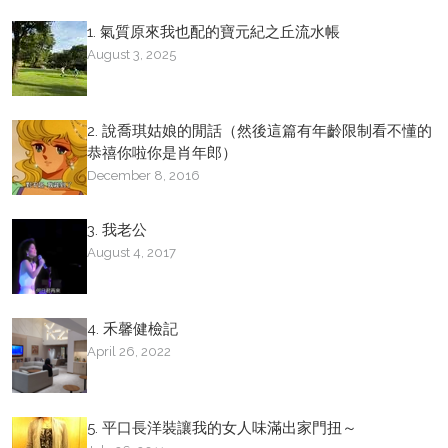
1. 氣質原來我也配的寶元紀之丘流水帳
August 3, 2025
2. 說喬琪姑娘的閒話（然後這篇有年齡限制看不懂的
恭禧你啦你是肖年郎）
December 8, 2016
3. 我老公
August 4, 2017
4. 禾馨健檢記
April 26, 2022
5. 平口長洋裝讓我的女人味滿出家門扭～