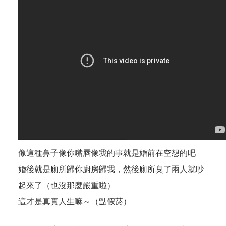
像這種鼻子像你嘴唇像我的事就是婚前在空想的吧
婚後就是廁所歸你廚房歸我，然後廁所臭了兩人就吵
起來了（也沒那麼嚴重啦）
這才是真實人生嘛～（點假菸）