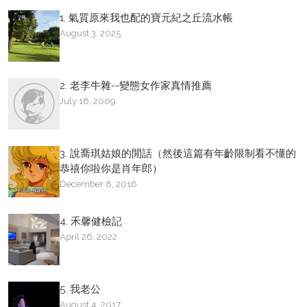
1. 氣質原來我也配的寶元紀之丘流水帳
August 3, 2025
2. 老李牛雜--變態女作家真情推薦
July 16, 2009
3. 說喬琪姑娘的閒話（然後這篇有年齡限制看不懂的
恭禧你啦你是肖年郎）
December 8, 2016
4. 禾馨健檢記
April 26, 2022
5. 我老公
August 4, 2017