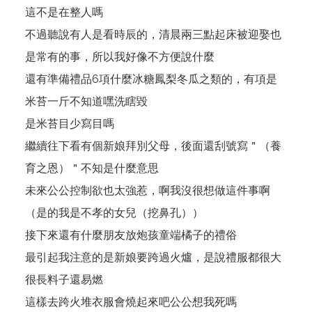
這不是在整人嗎
不過聽說有人是看時辰的，清晨兩三點起床被迎娶也
是常有的事，所以我好像不方便說什麼
還有準備禮品6項什麼冰糖鳳梨冬瓜之類的，有項是
米苔一斤不知道嘿洗瞎毀
是米苔目少寫目嗎
繼續往下看有個新娘拜別父母，後面還刮號寫＂（養
育之恩）＂不知是什麼意思
未來公公控制欲也太強惹，啊我沒很想做這件事啊
（是的我是不孝的女兒（挖鼻孔））
接下來還有什麼朋友放炮孩童端橘子的禮俗
最引起我注意的是新娘要跨過火爐，是說禮服都很大
很長料子還易燃
這樣去跨火堆衣服會燒起來吧公公想我死嗎