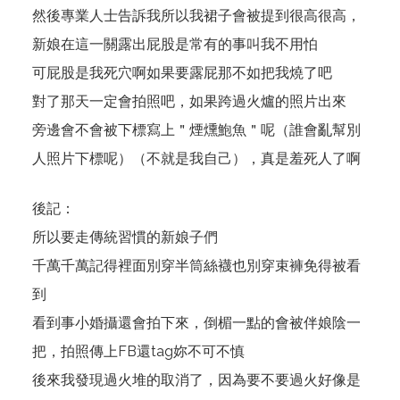
然後專業人士告訴我所以我裙子會被提到很高很高，
新娘在這一關露出屁股是常有的事叫我不用怕
可屁股是我死穴啊如果要露屁那不如把我燒了吧
對了那天一定會拍照吧，如果跨過火爐的照片出來
旁邊會不會被下標寫上＂煙燻鮑魚＂呢（誰會亂幫別
人照片下標呢）（不就是我自己），真是羞死人了啊
後記：
所以要走傳統習慣的新娘子們
千萬千萬記得裡面別穿半筒絲襪也別穿束褲免得被看
到
看到事小婚攝還會拍下來，倒楣一點的會被伴娘陰一
把，拍照傳上FB還tag妳不可不慎
後來我發現過火堆的取消了，因為要不要過火好像是