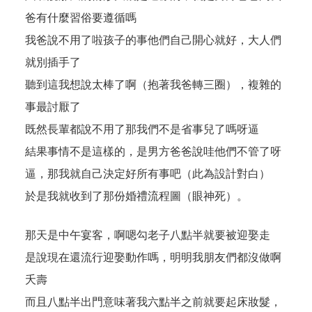
爸有什麼習俗要遵循嗎
我爸說不用了啦孩子的事他們自己開心就好，大人們
就別插手了
聽到這我想說太棒了啊（抱著我爸轉三圈），複雜的
事最討厭了
既然長輩都說不用了那我們不是省事兒了嗎呀逼
結果事情不是這樣的，是男方爸爸說哇他們不管了呀
逼，那我就自己決定好所有事吧（此為設計對白）
於是我就收到了那份婚禮流程圖（眼神死）。
那天是中午宴客，啊嗯勾老子八點半就要被迎娶走
是說現在還流行迎娶動作嗎，明明我朋友們都沒做啊
夭壽
而且八點半出門意味著我六點半之前就要起床妝髮，