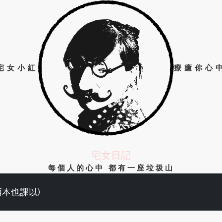
宅女小紅
療癒你心
宅女日記
每個人的心中 都有一座垃圾山
兩本也課以)