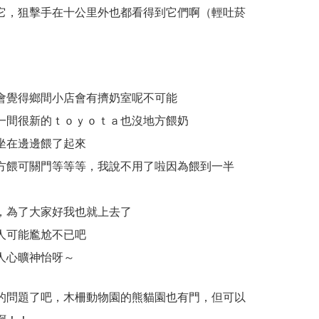
它，狙擊手在十公里外也都看得到它們啊（輕吐菸
會覺得鄉間小店會有擠奶室呢不可能
一間很新的ｔｏｙｏｔａ也沒地方餵奶
坐在邊邊餵了起來
方餵可關門等等等，我說不用了啦因為餵到一半
，為了大家好我也就上去了
人可能尷尬不已吧
人心曠神怡呀～
的問題了吧，木柵動物園的熊貓園也有門，但可以