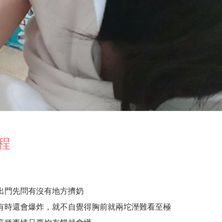
程
出門先問有沒有地方擠奶
有時還會爆炸，就不自覺得胸前就兩坨溼難看至極