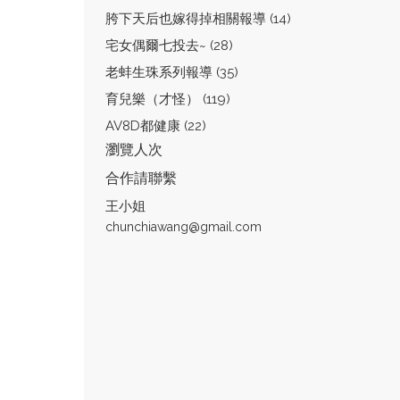
胯下天后也嫁得掉相關報導 (14)
宅女偶爾七投去~ (28)
老蚌生珠系列報導 (35)
育兒樂（才怪） (119)
AV8D都健康 (22)
瀏覽人次
合作請聯繫
王小姐
chunchiawang@gmail.com