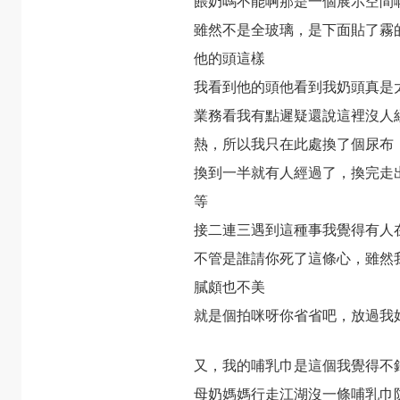
餵奶嗎不能啊那是一個展示空間
雖然不是全玻璃，是下面貼了霧
他的頭這樣
我看到他的頭他看到我奶頭真是
業務看我有點遲疑還說這裡沒人
熱，所以我只在此處換了個尿布
換到一半就有人經過了，換完走
等
接二連三遇到這種事我覺得有人
不管是誰請你死了這條心，雖然
膩頗也不美
就是個拍咪呀你省省吧，放過我
又，我的哺乳巾是
這個
我覺得不
母奶媽媽行走江湖沒一條哺乳巾