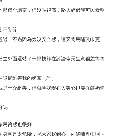
啊！！
的那種全議室，但沒貼很高，路人經過我可以看到
太不划算
經過，不過因為太沒安全感，這又悶用哺乳巾更
出去外面還站了一排技師在討論今天生意很差等等
在設局陷害我的奶頭（誰）
我是一介網美，但就算我現在人美心也美在餵奶時
好嗎
錯用質感也很好
防身真是太危險，祝大家找到心中內條哺乳巾啊～