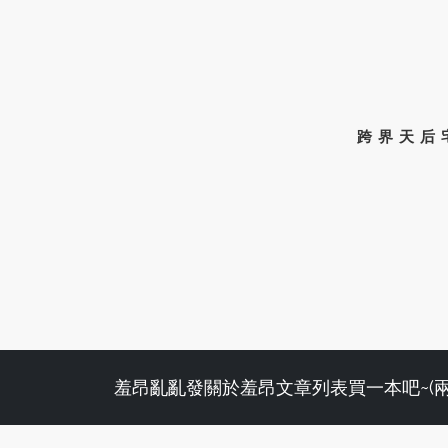
跨界天后
羞昂亂亂發
關於羞昂
文章列表
買一本吧~(