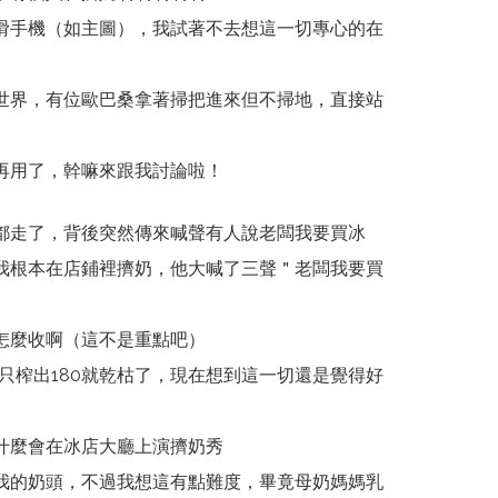
滑手機（如主圖），我試著不去想這一切專心的在
世界，有位歐巴桑拿著掃把進來但不掃地，直接站
再用了，幹嘛來跟我討論啦！
都走了，背後突然傳來喊聲有人說老闆我要買冰
我根本在店鋪裡擠奶，他大喊了三聲＂老闆我要買
怎麼收啊（這不是重點吧）
那天只榨出180就乾枯了，現在想到這一切還是覺得好
什麼會在冰店大廳上演擠奶秀
我的奶頭，不過我想這有點難度，畢竟母奶媽媽乳