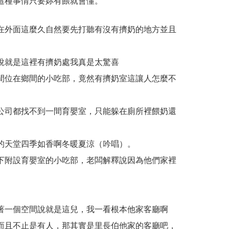
這種事情只要妳有餵就會懂。
在外面這麼久自然要先打聽有沒有擠奶的地方並且
說就是這裡有擠奶處我真是太驚喜
間位在鄉間的小吃部，竟然有擠奶室這讓人怎麼不
公司都找不到一間育嬰室，只能躲在廁所裡餵奶還
的天堂四季如香啊冬暖夏涼（吟唱）。
下附設育嬰室的小吃部，老闆解釋說因為他們家裡
著一個空間說就是這兒，我一看根本他家客廳啊
而且不止是有人，那其實是里長伯他家的客廳吧，