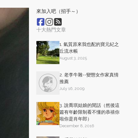
來加入吧（招手～）
十大熱門文章
1. 氣質原來我也配的寶元紀之
丘流水帳
August 3, 2025
2. 老李牛雜--變態女作家真情
推薦
July 16, 2009
3. 說喬琪姑娘的閒話（然後這
篇有年齡限制看不懂的恭禧你
啦你是肖年郎）
December 8, 2016