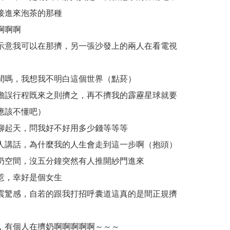
接進來泡茶的那種
啊啊啊
示意我可以在那擠，另一張沙發上的兩人在看電視
間嗎，我想我不明白這個世界（點菸）
擔誤行程既來之則擠之，再不擠我的霹靂星球就要
應該不懂吧）
聊起天，問我好不好用多少錢等等等
人講話，為什麼我的人生會走到這一步啊（抱頭）
奶空間，沒五分鐘突然有人推開紗門進來
惹，幸好是個女生
震驚感，自若的跟我打招呼囊道這真的是間正規擠
，有個人在擠奶啊啊啊啊啊～～～