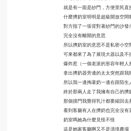
就是有一面是紗門，方便里民直
什麼擠奶室明明是超級開放空間
對方指了一張背對著紗門的沙發
完全沒有離開的意思
所以擠奶室的意思不是私密小空
可來都來了為了展現大器以及不
爆炸惹（一個老派的形容年輕人
拿出擠奶器旁邊的太太突然跟我
所以我一邊掏著奶一邊在跟陌生
終於那兩人走了我擁有自己的擠
那個摸門我覺得乳汁都要縮回去
看到客廳有人在擠奶也完全沒有
奶室嗎她為什麼見怪不怪
這是她家客廳啊又不是清境農場