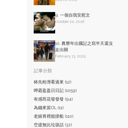
9. 一個自我安慰文
October 24, 2016
10. 農曆年出國記之寫半天還沒
走出關
February 13, 2025
記事分類
林先粉溼看過來 (12)
呷霸盈盈日日記 (1059)
有感而花發發發 (94)
為錢來當OL (11)
老娘胃裡能撐船 (110)
空虛無比垃圾話 (32)