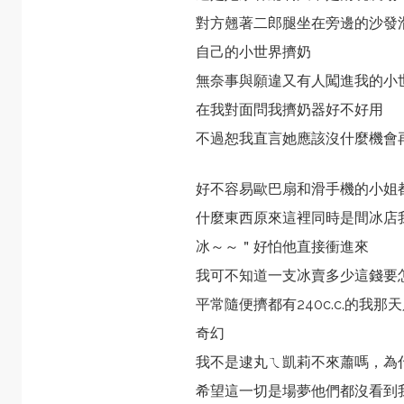
對方翹著二郎腿坐在旁邊的沙發
自己的小世界擠奶
無奈事與願違又有人闖進我的小
在我對面問我擠奶器好不好用
不過恕我直言她應該沒什麼機會
好不容易歐巴扇和滑手機的小姐
什麼東西原來這裡同時是間冰店
冰～～＂好怕他直接衝進來
我可不知道一支冰賣多少這錢要
平常隨便擠都有240c.c.的我
奇幻
我不是逮丸ㄟ凱莉不來蕭嗎，為
希望這一切是場夢他們都沒看到