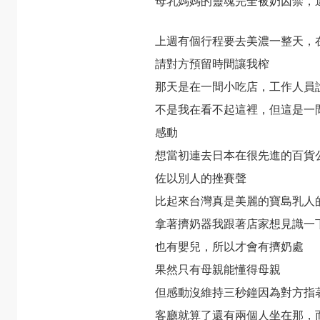
母乳媽媽的靈魂完全被奶囚禁，
上週有個行程要去美濃一整天，
請對方預留時間讓我榨
那天是在一間小吃店，工作人員
不是我在看不起這裡，但這是一
感動
想當初連去日本在很先進的百貨
佐以別人的挫賽聲
比起來台灣真是美麗的寶島乳人
拿著擠奶器我跟著店家想見識一
也有嬰兒，所以才會有擠奶處
果然只有母親能懂得母親
但感動沒維持三秒鐘因為對方指
客廳就算了還有兩個人坐在那，