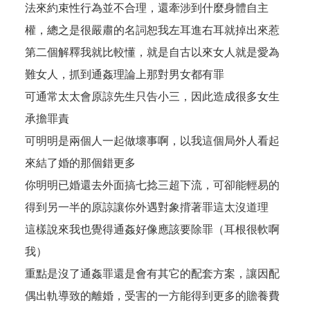
法來約束性行為並不合理，還牽涉到什麼身體自主
權，總之是很嚴肅的名詞恕我左耳進右耳就掉出來惹
第二個解釋我就比較懂，就是自古以來女人就是愛為
難女人，抓到通姦理論上那對男女都有罪
可通常太太會原諒先生只告小三，因此造成很多女生
承擔罪責
可明明是兩個人一起做壞事啊，以我這個局外人看起
來結了婚的那個錯更多
你明明已婚還去外面搞七捻三超下流，可卻能輕易的
得到另一半的原諒讓你外遇對象揹著罪這太沒道理
這樣說來我也覺得通姦好像應該要除罪（耳根很軟啊
我）
重點是沒了通姦罪還是會有其它的配套方案，讓因配
偶出軌導致的離婚，受害的一方能得到更多的贍養費