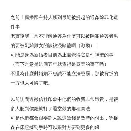
之前上廣播跟主持人聊到最近被提起的通姦除罪化這
件事
老實說我非常不理解通姦為什麼可以被除罪通姦者男
的要被刴雞雞女的該被浸豬籠啊（激動）！
可能是身為新婚者目前為止還覺得它是件神聖的事
（言下之意是結個五年就覺得是慶菜的事了嗎）
不懂為什麼對婚姻不忠誠不能立法懲罰，那被背叛的
一方也太可憐了吧。
以前訪問過徵信社印象中他們的收費非常昂貴，是很
多人聽到價錢就打了退堂鼓的那種貴法
可是他們都會跟委託人說這筆錢是暫時的付出，等捉
姦在床證據到手時可以跟對方要到更多的錢