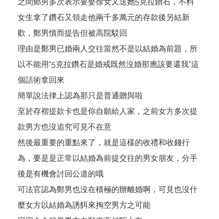
之間鄭男多次表示要娶徐女又送她5克拉鑽石，不料
女生拿了鑽石又領走他兩千多萬元的存款後另結新
歡，鄭男憤而提告但被高院駁回
理由是鄭男已婚兩人交往當然不是以結婚為前題，所
以不能用“5克拉鑽石是婚戒既然沒婚那應該要還我”這
個話術拿回來
簡單說法律上認為那只是普通贈與啦
至於存褶提款卡也是你自願給人家，之前女方多次提
款男方也沒追究可見不在意
然後最重要的重點來了，就是這樣的收禮和收錢行
為，要是是正常以結婚為前提交往的男女朋友，分手
後是有機會討回公道的哦
可法官認為鄭男也沒在積極的辦離婚啊，可見也沒什
麼女方以結婚為誘餌來掏空男方之可能