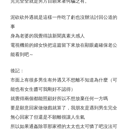
完完全全就是男方自願來著何騙之有。
泥砍砍外遇就是這樣一件吃了虧也沒辦法討回公道的
事
身為老婆的我覺得該新聞真素大感人
電視機前的婦女快把這篇留下來放在顯眼處確保老公
能看到吧～
後記：
市面上有很多男生有外遇又不想離不知道為什麼（可
能也有女生醬可我剛好不認得）
就覺得兩個都能照顧好所以不想放棄任何一方嗎
要是願意回家做做戲就算了，我朋友是遇到男生完全
無心回家了但還是不願離很讓人生氣
所以如果通姦除罪那家裡的太太也太可憐了吧沒法可