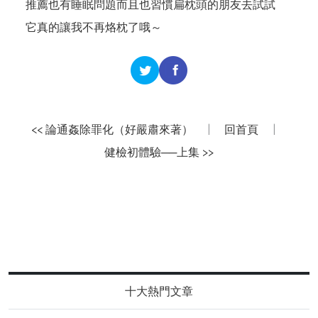
推薦也有睡眠問題而且也習慣扁枕頭的朋友去試試
它真的讓我不再烙枕了哦～
<< 論通姦除罪化（好嚴肅來著）
|
回首頁
|
健檢初體驗──上集 >>
十大熱門文章