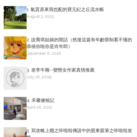
1. 氣質原來我也配的寶元紀之丘流水帳
August 3, 2025
2. 說喬琪姑娘的閒話（然後這篇有年齡限制看不懂的
恭禧你啦你是肖年郎）
December 8, 2016
3. 老李牛雜--變態女作家真情推薦
July 16, 2009
4. 禾馨健檢記
April 26, 2022
5. 寫攻略上癮之咔啦啦傳說中的股東親筆之咔啦啦攻