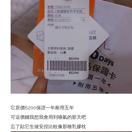
它原價6200保證一年耐用五年
可這價錢我想我會用到嚥氣的那天吧
忘了貼它生做安捏比較像那種乳膠枕