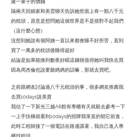
慮一輩子的價錢
隔兩天回娘家和美雲聊天告訴她世面上有一顆八千元
的枕頭，原意是想問她這個世界是不是很對不起我們
（這什麼心態）
沒想到她說有個阿姨一直以來都會睡不好所苦，直到
買了一萬多的枕頭後睡得超好
結論是如果能換到數夜好眠這錢很值得她叫我快去買
因為周杰倫也說要聽媽媽的話嘛，那就去買吧。
之前跟網友討論過八千元枕頭的事，很多網友推薦我
去買10days說美賣
我估了一下新光三越A8館有專櫃有天就殺去參考一下
一上手扶梯就看到10days的招牌我筆直的朝它前進，
此時工程師接了一個電話在路邊講著，我自己進入專
櫃找枕頭