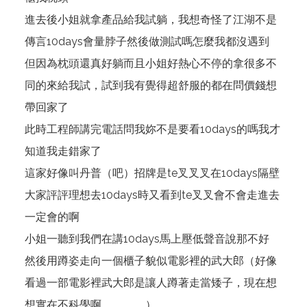
進去後小姐就拿產品給我試躺，我想奇怪了江湖不是
傳言10days會量脖子然後做測試嗎怎麼我都沒遇到
但因為枕頭還真好躺而且小姐好熱心不停的拿很多不
同的來給我試，試到我有覺得超舒服的都在問價錢想
帶回家了
此時工程師講完電話問我妳不是要看10days的嗎我才
知道我走錯家了
這家好像叫丹普（吧）招牌是te叉叉叉在10days隔壁
大家評評理想去10days時又看到te叉叉會不會走進去
一定會的啊
小姐一聽到我們在講10days馬上壓低聲音說那不好
然後用蹲姿走向一個櫃子貌似電影裡的武大郎（好像
看過一部電影裡武大郎是讓人蹲著走當矮子，現在想
想實在不科學啊．．．．）