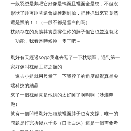
一般羽絨是鵝吧它好像是鴨而且裡面全是梗，不但沒
形狀了睡著睡著還會被梗刺到臉，把梗抓出來它竟然
還是黑的！！（一般不都是雪白的嗎）
枕頭存在的意義其實是撐住你的脖子但它也並沒有此
一功能，我看是時候換一隻了吧～
剛好有天經過sogo我進去逛了一下枕頭區，遇到第一
家好像叫枕頭工坊之類的
一進去小姐就用尺量了一下我脖子的角度感覺真是尖
端科技的結晶
來了一個枕頭真是他媽的太好睡了啊啊啊（沙灘奔
跑）
就有一個凹槽剛好把頭放裡面脖子也有支撐，唯一的
問題是打完折後八千多（口吐白沫）這是一個需要考