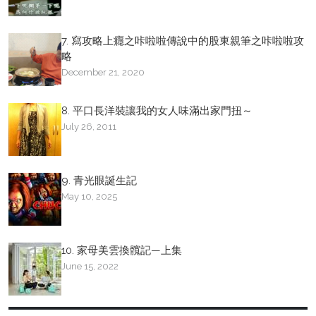
7. 寫攻略上癮之咔啦啦傳說中的股東親筆之咔啦啦攻
略
December 21, 2020
8. 平口長洋裝讓我的女人味滿出家門扭～
July 26, 2011
9. 青光眼誕生記
May 10, 2025
10. 家母美雲換髖記—上集
June 15, 2022