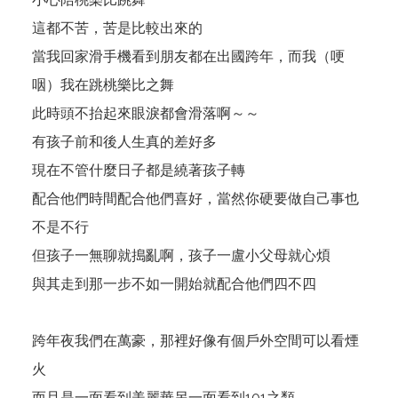
這都不苦，苦是比較出來的
當我回家滑手機看到朋友都在出國跨年，而我（哽
咽）我在跳桃樂比之舞
此時頭不抬起來眼淚都會滑落啊～～
有孩子前和後人生真的差好多
現在不管什麼日子都是繞著孩子轉
配合他們時間配合他們喜好，當然你硬要做自己事也
不是不行
但孩子一無聊就搗亂啊，孩子一盧小父母就心煩
與其走到那一步不如一開始就配合他們四不四
跨年夜我們在萬豪，那裡好像有個戶外空間可以看煙
火
而且是一面看到美麗華另一面看到101之類