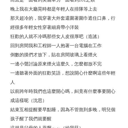
晚上我在大廳晃時都是年輕人在排隊等上去
那天超冷的，我穿著大外套還圍著圍巾遮住口鼻，行
經很多年輕女性穿著細肩帶小洋裝
狂歡的人就不冷嗎那些女人皮很厚吧（造謠）
回到房間我和工程師一人抱著一台電腦在工作
倒數的摸們才放下，貼在房間玻璃上看煙火
一邊小聲討論原來煙火這麼久，怎麼都放不完
一邊聽著外面的狂歡笑語，想說開心什麼啊這些年輕
人
以前跨年時我們也這麼開心嗎，糾竟有什麼事要開心
成這樣呢（沈思）
結束互相提醒要早點睡，因為不管熬到多晚，明兒個
孩子醒了我們就要醒
這就是父母的人蔘啊～～（給我菸）