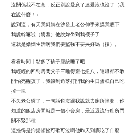
沒關係我不在意，反正別說愛意了連愛液也沒了（我
在說什麼！）
說到這，有天我斜躺在沙發上老公伸手來摸我底下
我說幹嘛啦（嬌羞）他說妳坐到我襪子了
這就是婚姻生活啊我們要堅強不要哭好嗎（摟）。
看看時間十點多了孩子應該睡了吧
我輕輕的回到房間父子三睡得歪七扭八，連燈都不敢
開怕亮醒孩子，我躲到角落打開我的生日蛋糕自己吃
掉一塊
不久老公醒了，一句話也沒跟我說就去廁所挫賽，你
知道的飯店房間就是一個小套房，最近還流行廁所門
關不緊那種
這挫得是抑揚頓挫可歌可泣啊他昨天到底吃了什麼，