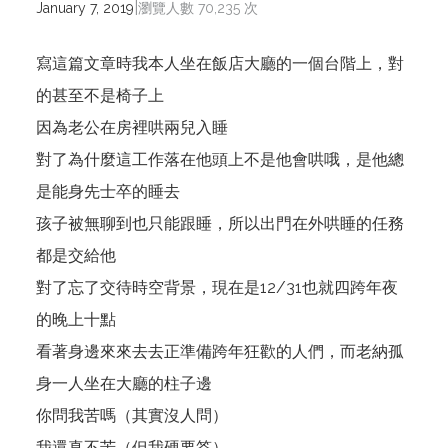
|
January 7, 2019
瀏覽人數 70,235 次
寫這篇文章時我本人坐在飯店大廳的一個台階上，對
的甚至不是椅子上
因為老公在房裡哄兩兒入睡
對了為什麼這工作落在他頭上不是他會哄哦，是他總
是能身先士卒的睡去
孩子被無聊到也只能跟睡，所以出門在外哄睡的任務
都是交給他
對了忘了交待時空背景，現在是12/31也就四跨年夜
的晚上十點
看著身邊來來去去正準備跨年狂歡的人們，而老納孤
身一人坐在大廳的柱子邊
你問我苦嗎（其實沒人問）
我還真不苦（但我硬要答）