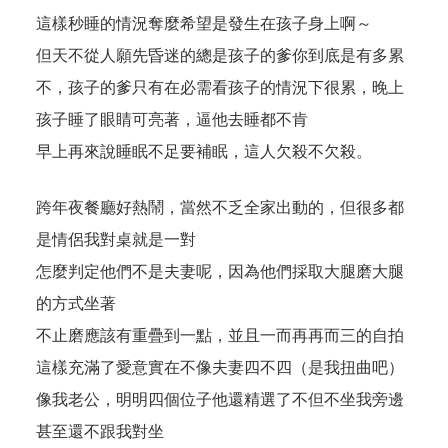
這樣秒睡的情況奪麼希望是發生在孩子身上啊～
但天不從人願先昏迷的總是孩子的爹你到底是有多累
不，孩子的爹只有在必需看孩子的情況下很累，晚上
孩子睡了眼睛可亮著，逼他去睡都不肯
早上再來說睡眠不足要補眠，這人欠殺不欠殺。
跨年夜餐廳好熱鬧，當然不乏全家出動的，但很多都
是情侶我對桌就是一對
怎麼判定他們不是夫妻呢，因為他們採取大腿磨大腿
的方式坐著
不止磨應該有重疊到一點，並且一而再再而三的自拍
這樣充滿了愛意實在不像夫妻四不四（是我扭曲吧）
像我老公，明明四個位子他還精選了不但不坐我旁邊
甚至還不跟我對坐