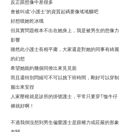
反正跟想像中差很多
會被叫成“小護士”的資質起碼要像瑤瑤釀吧
好想噴她乾冰哦
但其實問題根本不出在她身上，我是被男生的想像力
影響
雖然此小護士長相平庸，大家還是對她的同事有綺麗
的幻想
希望她能約幾個同僚出來見見面
而且還特別問縮可不可以挑下班時間，剛好可以穿制
服出來安捏
人家壓根就是診所的掛號護士，平常只要穿T恤牛仔
褲就好啊！
不過我倒沒想到男生偏愛護士是跟權力或莊嚴的形象
有關