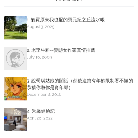
1. 氣質原來我也配的寶元紀之丘流水帳
August 3, 2025
2. 老李牛雜--變態女作家真情推薦
July 16, 2009
3. 說喬琪姑娘的閒話（然後這篇有年齡限制看不懂的
恭禧你啦你是肖年郎）
December 8, 2016
4. 禾馨健檢記
April 26, 2022