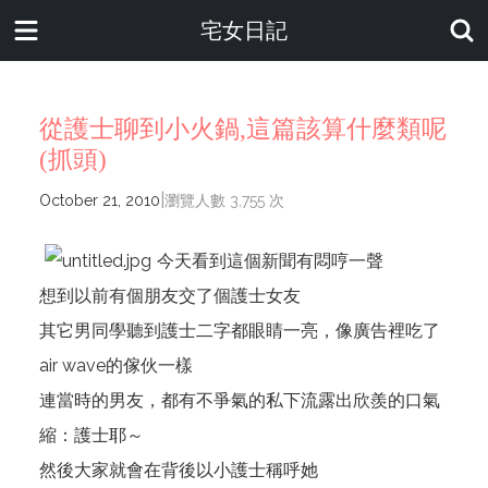
宅女日記
從護士聊到小火鍋,這篇該算什麼類呢
(抓頭)
|
October 21, 2010
瀏覽人數 3,755 次
今天看到
這個新聞
有悶哼一聲
想到以前有個朋友交了個護士女友
其它男同學聽到護士二字都眼睛一亮，像廣告裡吃了
air wave的傢伙一樣
連當時的男友，都有不爭氣的私下流露出欣羨的口氣
縮：護士耶～
然後大家就會在背後以小護士稱呼她