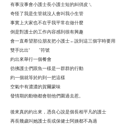
有事沒事會小護士長小護士短的糾俏皮ㄟ
奇怪了我是生管就沒人會叫我小生管
事實上大家也不在乎我平常在做什麼
倒是對護士的工作內容感到很有興趣
會一直希望那位朋友把小護士←說到這三個字時要用
雙手比出“ ”符號
約出來舉行一個餐會
彷彿護士們跟魚一樣是一群群的行動
約一個就等於約到一把這樣
空氣中有濃濃的賀爾蒙味
發情期的動物都會朝他們圍過去惹。
後來真的約出來，憑良心說是個長相平凡的護士
再長幾歲叫她護士長或保健士阿姨都不為過