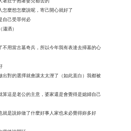
大著肚子抱著嬰兒都去的
人怎麼想怎麼說呢，寄己開心就好了
是自己受罪何必
（瀟洒）
了不用當古墓奇兵，所以今年我有表達去掃墓的心
好
做出對的選擇就會讓太太溼了（如此直白）我都被
就算這是老公的主意，婆家還是會覺得是媳婦自己
也就是說妳做了什麼好事人家也未必覺得妳多好