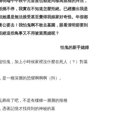
清明端午中秋中元普渡也都是同樣高規格的拜法，
紙燒不停，我實在不知道怎麼拒絕。已經搬出我是
但她還是無法接受甚至覺得我娘家好奇怪。年假都
著公婆去！我怕鬼啊不敢去墓園，眼看清明節要到
拒絕這些鳥事又不用被當黑媳呢？
怕鬼的新手媳婦
超怕鬼，加上小時候家裡沒什麼在死人（？）對墓
，是一種深層的恐懼啊啊啊（抖）。
亂葬崗了吧，不是有樓梯一層層的辣種
，憑著記憶才找得到的神秘的墓