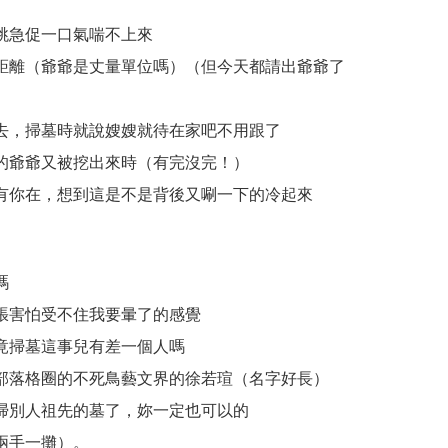
跳急促一口氣喘不上來
距離（爺爺是丈量單位嗎）（但今天都請出爺爺了
去，掃墓時就說嫂嫂就待在家吧不用跟了
的爺爺又被挖出來時（有完沒完！）
有你在，想到這是不是背後又唰一下的冷起來
嗎
張害怕受不住我要暈了的感覺
竟掃墓這事兒有差一個人嗎
部落格圈的不死鳥藝文界的徐若瑄（名字好長）
掃別人祖先的墓了，妳一定也可以的
兩手一攤）。