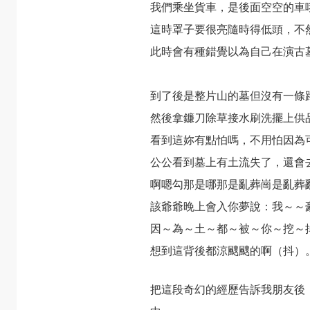
我們乘坐貨車，是後面空空的車
這時罩子要很亮隨時得低頭，不
此時會有種錯覺以為自己在演古
到了後是整片山的墓但沒有一條
然後拿鐮刀除草接水刷洗擺上供
看到這妳有點怕嗎，不用怕因為
公公看到墓上有土流失了，還會
啊嗯勾那是哪那是亂葬崗是亂葬
該爺爺晚上會入你夢說：我～～
因～為～土～都～被～你～挖～
想到這背後都涼颼颼的啊（抖）
把這段奇幻的經歷告訴我朋友後