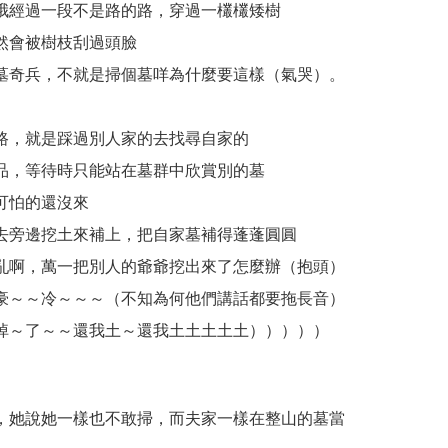
哦經過一段不是路的路，穿過一欉欉矮樹
然會被樹枝刮過頭臉
墓奇兵，不就是掃個墓咩為什麼要這樣（氣哭）。
路，就是踩過別人家的去找尋自家的
品，等待時只能站在墓群中欣賞別的墓
可怕的還沒來
去旁邊挖土來補上，把自家墓補得蓬蓬圓圓
亂啊，萬一把別人的爺爺挖出來了怎麼辦（抱頭）
豪～～冷～～～（不知為何他們講話都要拖長音）
掉～了～～還我土～還我土土土土土）））））
。
，她說她一樣也不敢掃，而夫家一樣在整山的墓當