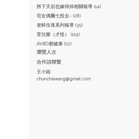
胯下天后也嫁得掉相關報導 (14)
宅女偶爾七投去~ (28)
老蚌生珠系列報導 (35)
育兒樂（才怪） (119)
AV8D都健康 (22)
瀏覽人次
合作請聯繫
王小姐
chunchiawang@gmail.com