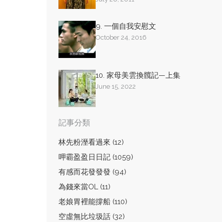
9. 一個自我安慰文
October 24, 2016
10. 家母美雲換髖記—上集
June 15, 2022
記事分類
林先粉溼看過來 (12)
呷霸盈盈日日記 (1059)
有感而花發發發 (94)
為錢來當OL (11)
老娘胃裡能撐船 (110)
空虛無比垃圾話 (32)