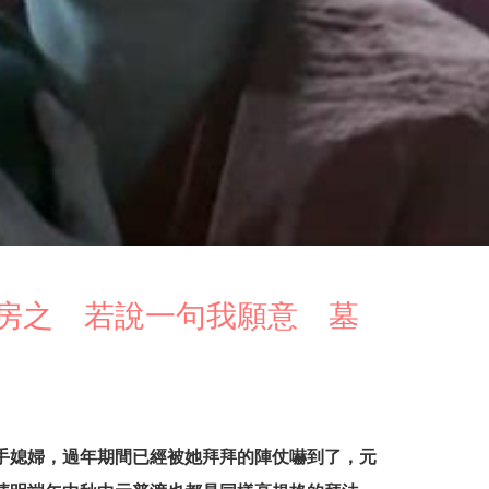
房之 若說一句我願意 墓
手媳婦，過年期間已經被她拜拜的陣仗嚇到了，元