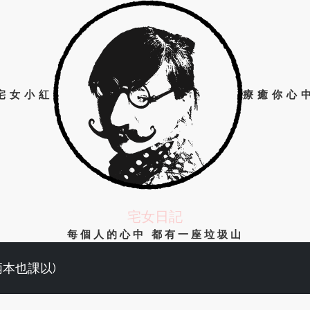
宅女小紅
療癒你心
宅女日記
每個人的心中 都有一座垃圾山
兩本也課以)