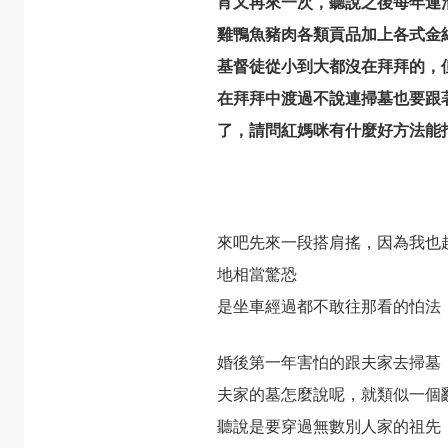
宵又再來一次，聽說之後每年連
雞鴨魚豬肉各類貢品加上各式金
基督徒從小到大都沒在拜拜的，
在拜拜中渡過不說連掃墓也要跟
了，請問紅媽咪有什麼好方法能
來吧先來一段搭肩搖，因為我也
地相當驚恐
是坐車經過都不敢往那看的怕法
婚後第一年害怕的跟夫家去掃墓
夫家的墓怎麼說呢，就類似一個
聽說是要穿過無數別人家的祖先