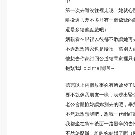
中
第一次去還沒往裡走呢，她就心
離撅過去差不多只有一個爺爺的
還是多給他點戲吧）
姻親看在眼裡以後都不敢讓她再
不過想想待家也是險招，當別人
他想去你家討回公道結果家裡只
抱緊我Hold me 鬧啊～
聽完以上兩個故事妳有所啟發了
要不就像我朋友一樣，表現出緊
老公會體恤妳讓妳別去的吧，畢
不然就想想我吧，想我一代網紅
我都坐在貨車後面一路艱辛的去
不然怎麼辦，誰叫妳結婚了呢（