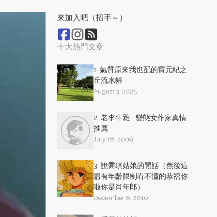
來加入吧（招手～）
十大熱門文章
1. 氣質原來我也配的寶元紀之
丘流水帳
August 3, 2025
2. 老李牛雜--變態女作家真情
推薦
July 16, 2009
3. 說喬琪姑娘的閒話（然後這
篇有年齡限制看不懂的恭禧你
啦你是肖年郎）
December 8, 2016