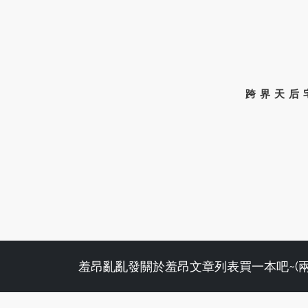
跨界天后
羞昂亂亂發
關於羞昂
文章列表
買一本吧~(