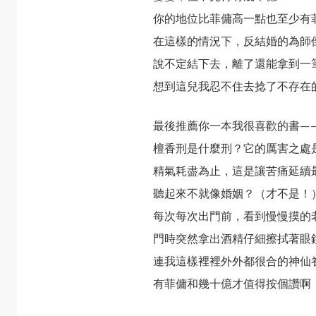
你的地位比菲傭高一點也至少有
在這樣的情況下，反結婚的為師
說不定結下去，離了還能拿到一
想到這兒我忍不住去捻了不存在
最後推薦你一本我很喜歡的書—
檀香刑是什麼刑？它的厲害之處
精氣耗盡為止，這是讓苦痛延續
聽起來不就像婚姻？（才不是！
每次每次出門前，看到慢慢摸的
門時突然拿出酒精仔細擦拭著眼
連我這樣裡裡外外都很合的神仙
有菲傭和幾十億才值得按個讚啊