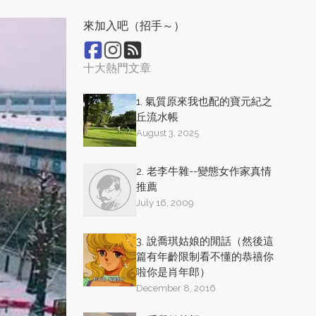
來加入吧（招手～）
十大熱門文章
1. 氣質原來我也配的寶元紀之
丘流水帳
August 3, 2025
2. 老李牛雜--變態女作家真情
推薦
July 16, 2009
3. 說喬琪姑娘的閒話（然後這
篇有年齡限制看不懂的恭禧你
啦你是肖年郎）
December 8, 2016