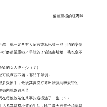
偏差至極的紅媽咪
不錯，就一定會有人留言或私訊請一些可怕的案例
神折磨很嚴重啦／早就簽了協議書離婚一毛也拿不
痔瘡的女人也不少（？）
都可親啊四不四（哪門子舉例）
很多愛插手，最後其實沒打算出錢就純粹愛管的
在婚內就為錢所苦
我在瞪他他若無其事的這樣過了一生（？）
生活尤其是有小孩的生活，除了每天被孩子煩就是