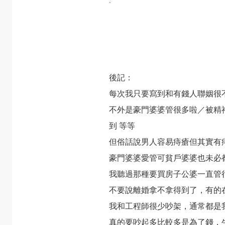
`
後記：
每次我只要寫到和有錢人聯姻很
不外是豪門婆婆管很多啦／被精
到 等等
但俗話說男人容易痔瘡但其實有
豪門婆婆愛管可貧戶婆婆也未必
我聽過那種要買房子公婆一直管
不要說離婚拿不拿得到了，有的
我和工程師很少吵架，通常都是
真的要吵起多比較多是為了錢，