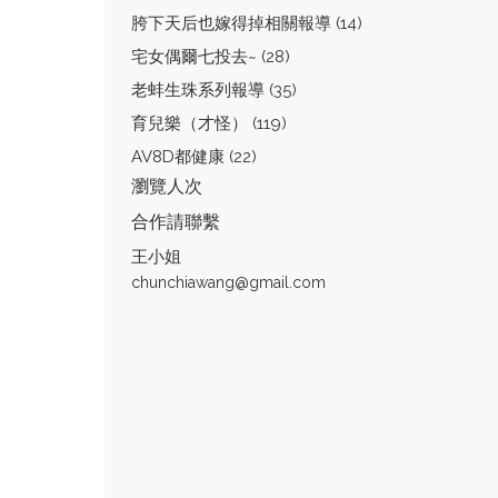
胯下天后也嫁得掉相關報導 (14)
宅女偶爾七投去~ (28)
老蚌生珠系列報導 (35)
育兒樂（才怪） (119)
AV8D都健康 (22)
瀏覽人次
合作請聯繫
王小姐
chunchiawang@gmail.com