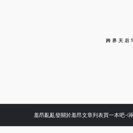
跨界天后
羞昂亂亂發
關於羞昂
文章列表
買一本吧~(