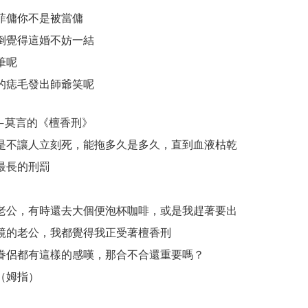
菲傭你不是被當傭
倒覺得這婚不妨一結
筆呢
的痣毛發出師爺笑呢
—莫言的《檀香刑》
是不讓人立刻死，能拖多久是多久，直到血液枯乾
最長的刑罰
）
老公，有時還去大個便泡杯咖啡，或是我趕著要出
鏡的老公，我都覺得我正受著檀香刑
眷侶都有這樣的感嘆，那合不合還重要嗎？
（姆指）