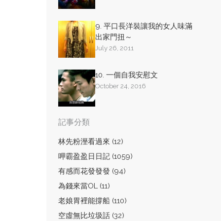
9. 平口長洋裝讓我的女人味滿
出家門扭～
July 26, 2011
10. 一個自我安慰文
October 24, 2016
記事分類
林先粉溼看過來 (12)
呷霸盈盈日日記 (1059)
有感而花發發發 (94)
為錢來當OL (11)
老娘胃裡能撐船 (110)
空虛無比垃圾話 (32)