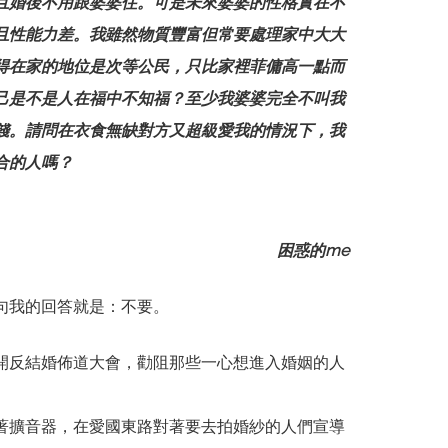
且婚後不用跟婆婆住。可是未來婆婆的性格實在不
且性能力差。我雖然物質豐富但常要處理家中大大
得在家的地位是次等公民，只比家裡菲傭高一點而
己是不是人在福中不知福？至少我婆婆完全不叫我
錢。請問在衣食無缺對方又超級愛我的情況下，我
合的人嗎？
困惑的me
句我的回答就是：不要。
開反結婚佈道大會，勸阻那些一心想進入婚姻的人
著擴音器，在愛國東路對著要去拍婚紗的人們宣導