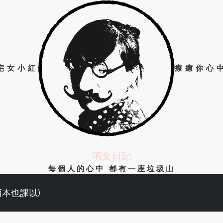
宅女小紅
療癒你心
宅女日記
每個人的心中 都有一座垃圾山
兩本也課以)