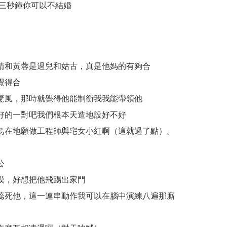
想三秒鐘你可以不結婚
靖和黃蓉是過兒和姑古，真是他媽的有夠合
覺得合
驚風，那時就覺得他能制衡我我能帶領他
好的一對吧我們根本天造地設好不好
鳥在地願做工程師與宅女小紅啊（這就過了點）。
公
摸，好想把他飛踢出家門
蕊死他，這一連串動作我可以在腦中演練八遍那廝