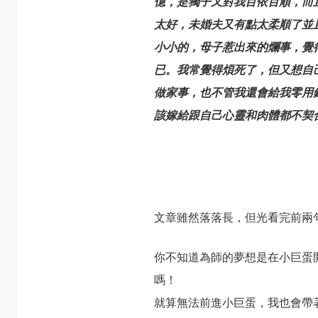
億，是獨子又對我百依百順，而
太好，未婚夫又有點太柔順了並
小小的，母子惹出來的爛事，覺
已。我常覺得煩死了，但又想自
做家事，也不管我還會給我零用
該嫁給跟自己心靈和肉體都不契
文章雖然落落長，但光看完前兩
你不知道為師的夢想是在小巨蛋
嗎！
就算無法前進小巨蛋，我也會帶