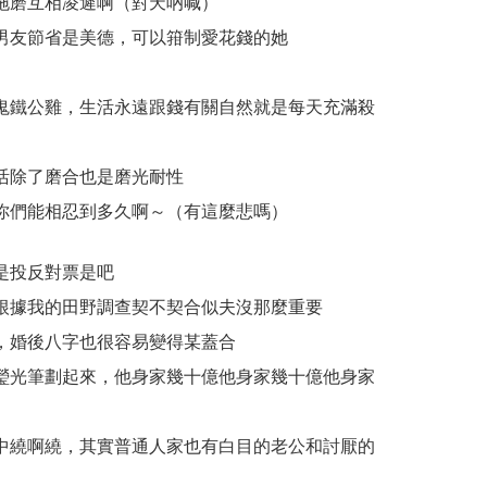
拖磨互相凌遲啊（對天吶喊）
男友節省是美德，可以箝制愛花錢的她
鬼鐵公雞，生活永遠跟錢有關自然就是每天充滿殺
活除了磨合也是磨光耐性
你們能相忍到多久啊～（有這麼悲嗎）
是投反對票是吧
根據我的田野調查契不契合似夫沒那麼重要
，婚後八字也很容易變得某蓋合
瑩光筆劃起來，他身家幾十億他身家幾十億他身家
中繞啊繞，其實普通人家也有白目的老公和討厭的