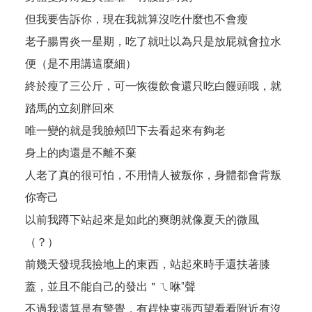
但我要告訴你，現在我就算沒吃什麼也不會瘦
老子腸胃炎一星期，吃了就吐以為只是放屁就會拉水
便（是不用講這麼細）
終於瘦了三公斤，可一恢復飲食還只吃白饅頭哦，就
踏馬的立刻胖回來
唯一變的就是我臉頰凹下去看起來有夠老
身上的肉還是不離不棄
人老了真的很可怕，不用情人被叛你，身體都會背叛
你寄己
以前我蹲下站起來是如此的爽朗就像夏天的微風
（？）
前幾天發現我撿地上的東西，站起來時手還扶著膝
蓋，並且不能自己的發出＂ㄟ咻”聲
不過我還算是有警覺，有趕快東張西望看看附近有沒