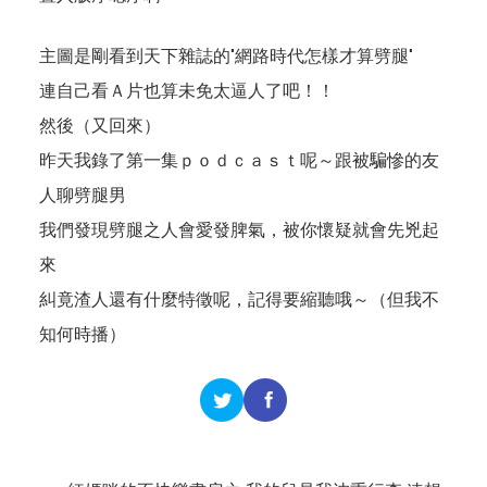
主圖是剛看到天下雜誌的"網路時代怎樣才算劈腿"
連自己看Ａ片也算未免太逼人了吧！！
然後（又回來）
昨天我錄了第一集ｐｏｄｃａｓｔ呢～跟被騙慘的友
人聊劈腿男
我們發現劈腿之人會愛發脾氣，被你懷疑就會先兇起
來
糾竟渣人還有什麼特徵呢，記得要縮聽哦～（但我不
知何時播）