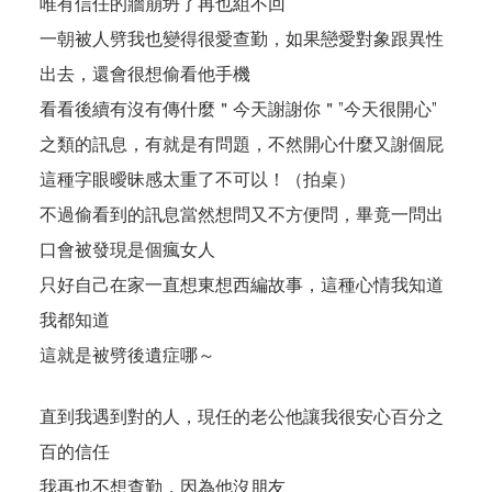
唯有信任的牆崩坍了再也組不回
一朝被人劈我也變得很愛查勤，如果戀愛對象跟異性
出去，還會很想偷看他手機
看看後續有沒有傳什麼＂今天謝謝你＂”今天很開心”
之類的訊息，有就是有問題，不然開心什麼又謝個屁
這種字眼曖昧感太重了不可以！（拍桌）
不過偷看到的訊息當然想問又不方便問，畢竟一問出
口會被發現是個瘋女人
只好自己在家一直想東想西編故事，這種心情我知道
我都知道
這就是被劈後遺症哪～
直到我遇到對的人，現任的老公他讓我很安心百分之
百的信任
我再也不想查勤，因為他沒朋友