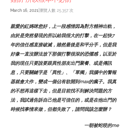
|
March 16, 2021
瀏覽人數 25,357 次
親愛的紅媽咪您好，上一段感情因為對方精神出軌，
由於是突然發現的所以給我很大的打擊，在一起快7
年的信任感直接破滅，雖然最後是和平分手，但是我
好像一直沒辦法放下那個打擊很深的恐懼感，以至於
我的現任只要說要跟異性朋友出門聚餐、或是傳訊
息，只要關鍵字是「異性」、「單獨」我腦中的警報
器就會大作，變成一個佔有欲開到max的瘋子。我真
的不想再這樣下去，但是目前找不到解決問題的方
法，我試過告訴自己他是可信任的，或是在他出門的
時候找事情來做，但都失敗了，請問我該怎麼辦？
一朝被蛇咬的me