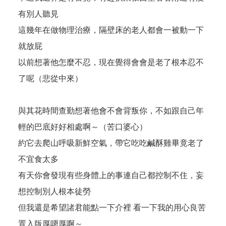
有別人聽見
這幾年在做物理治療，隔壁床的老人都會一被動一下
就放屁
以前想著他怎麼不忍，現在覺得會會是老了根本忍不
了呢（悲從中來）
與其花時間查勤想著他會不會背叛你，不如跟自己年
輕的巴底好好相處啊～（苦口婆心）
約它去爬山呼吸新鮮空氣，帶它吃吃鹹酥雞畢竟老了
不宜食太多
有天你會發現有些身體上的事連自己都控制不住，妄
想控制別人根本徒勞
但我還是希望諸君能點一下
介裡
看一下我的用心良苦
置入版厚嗯厚啊～