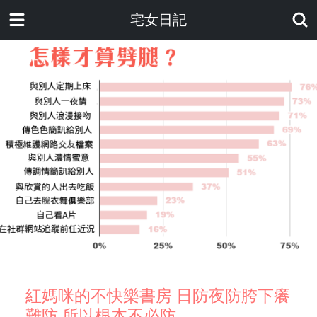
宅女日記
紅媽咪的不快樂書房 日防夜防胯下癢
難防 所以根本不必防