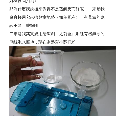
對機器糾拍寫）
那為什麼我說後來覺得不是蒸氣反而好呢，一來是我
會直接用它來擦兒童地墊（如主圖左），有蒸氣的應
該不能上地墊吼
二來是我其實愛用清潔劑，之前會買那種有機無毒的
皂絲泡水擦地，現在則熱愛小蘇打粉