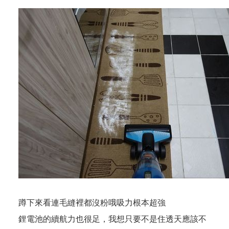
蹲下來看連毛縫裡都沒粉哦吸力根本超強
鋰電池的續航力也很足，我想只要不是住透天應該不