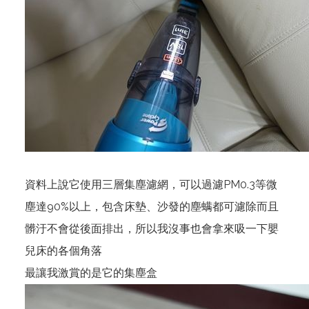
資料上說它使用三層集塵濾網，可以過濾PM0.3等微
塵達90%以上，包含床墊、沙發的塵螨都可濾除而且
髒汙不會從後面排出，所以我沒事也會拿來吸一下嬰
兒床的各個角落
最讓我激賞的是它的集塵盒