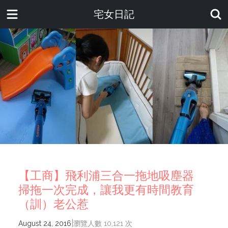
宅女日記
【工商】飛利浦三合一拖地吸塵器
掃拖一次完成，讓我更有時間教育
（訓）老公惹
|
August 24, 2016
瀏覽人數 10,121 次