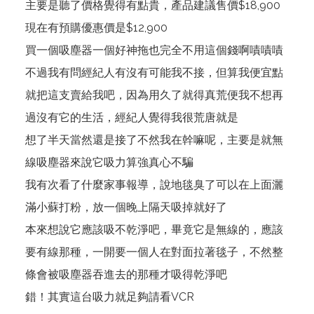
主要是聽了價格覺得有點貴，產品建議售價$18,900
現在有預購優惠價是$12,900
買一個吸塵器一個好神拖也完全不用這個錢啊嘖嘖嘖
不過我有問經紀人有沒有可能我不接，但算我便宜點
就把這支賣給我吧，因為用久了就得真荒便我不想再
過沒有它的生活，經紀人覺得我很荒唐就是
想了半天當然還是接了不然我在幹嘛呢，主要是就無
線吸塵器來說它吸力算強真心不騙
我有次看了什麼家事報導，說地毯臭了可以在上面灑
滿小蘇打粉，放一個晚上隔天吸掉就好了
本來想說它應該吸不乾淨吧，畢竟它是無線的，應該
要有線那種，一開要一個人在對面拉著毯子，不然整
條會被吸塵器吞進去的那種才吸得乾淨吧
錯！其實這台吸力就足夠請看VCR