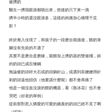
被擠奶
醫生一擠我眼淚都噴出來，然後奶只下來一滴
擠半小時奶還沒眼淚多，這樣的肉痛加心痛哩干災
影？
終於漸入佳境了，和孩子的一段磨合期過後，餵奶筆
腳沒有先前的不適了
其實不是磨合是磨錬，親餵加上擠奶器的雙催殘，妳
的奶頭已成百煉鋼
無論被奶頭碎大石或奶頭躺針山，或遇到容嬤嬤用針
刺奶頭逼他招供（他要講什麼呢）都不會再痛了
他是一個沒血沒淚的餵奶機器，看《魯冰花》也不會
哭吧（好老的舉例）
從前那對惹人憐愛的可愛的嬌羞的奶頭已經不見了啊
（拭淚）。