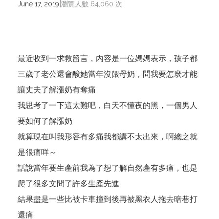
|
June 17, 2019
瀏覽人數 64,060 次
最近收到一求救留言，內容是一位媽媽表示，孩子都
三歲了老公還會酸她當年沒餵母奶，問我要怎麼才能
讓丈夫了解漲奶有奪痛
我思考了一下這太難吧，白天不懂夜的黑，一個男人
要如何了解漲奶
就算現在叫我形容有多痛我都講不太出來，啊總之就
是很痛咩～
話說當年要生產前我為了想了解自然產有多痛，也是
爬了很多文問了許多生產先進
結果盡是一些比被卡車撞到後再被黑衣人拖去暗巷打
還痛