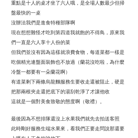
重點是十人的桌才坐了六人哦，是全場人數最少但掃
盤最快的一桌
沒辦法我們是進食特種部隊啊
現在想想難怪才吃到第四道我就飽的不得鳥，原來我
們一直是六人享十人份的菜
但我們並沒有因為這樣就浪費食物，每道菜都一樣是
吃個精光連盤面裝飾也不放過（蘭花沒吃啦，為什麼
冷盤一都要有一朵蘭花啊）
有道菜剩下兩條烏龍麵服務生要收走還被阻止，硬是
把那兩根夾走還把底下的湯刮乾淨了才讓他收
這就是一個對美食致敬的態度啊（敬禮）。
最後因為不想排隊還沒上水果我們就先去拍送客照
此時剛好服務生端水果來，看我們正要走問說那還要