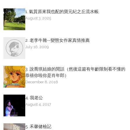
1. 氣質原來我也配的寶元紀之丘流水帳
August 3, 2025
2. 老李牛雜--變態女作家真情推薦
July 16, 2009
3. 說喬琪姑娘的閒話（然後這篇有年齡限制看不懂的
恭禧你啦你是肖年郎）
December 8, 2016
4. 我老公
August 4, 2017
5. 禾馨健檢記