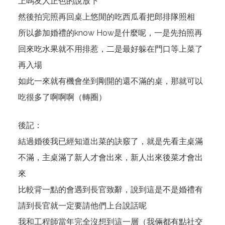
上嗎友人正色的說放下
然後拍完照再回桌上悠閒的吃西瓜看把郎排隊照相
所以參加婚禮的know How是什麼呢，一是先拍照再
回來吃水果就不用排惹，二是最好躲在門口等上菜了
再入場
如此一來就有機會坐到剛開的還不滿的桌，那就可以
吃很多了啊啊啊（轉圈）
後記：
結過婚後我已經知道出菜的訣竅了，就是先看主桌滿
不滿，主桌滿了新人才會出來，新人出來後菜才會出
來
比較背一點的會遇到長官致辭，說到這是不是婚禮有
請到長官就一定要請他們上台說話呢
我和工程師當年完全沒想到這一層（我倆都有點社交