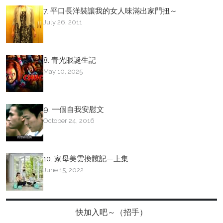
7. 平口長洋裝讓我的女人味滿出家門扭～
July 26, 2011
8. 青光眼誕生記
May 10, 2025
9. 一個自我安慰文
October 24, 2016
10. 家母美雲換髖記—上集
June 15, 2022
快加入吧～（招手）