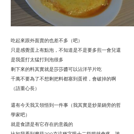
吃起來跟外面賣的也差不多（吧）
只是感覺蛋上有點泡，不知道是不是要多煎一會兒還
是我蛋打太猛打到泡很多
剩下來的料其實就是莎莎醬可以沾洋芋片吃
千萬不要為了不想剩把料都塞到蛋裡，會破掉的啊
（語重心長）
還有今天我又領悟到一件事（我其實是炒菜鍋旁的哲
學家吧）
就是食譜是有它存在的意義的
比如我看到磨菇200克這種字眼十二指腸就會疼，誰