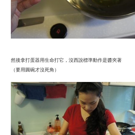
然後拿打蛋器用生命打它，沒西說標準動作是醬夾著
（要用圓碗才沒死角）