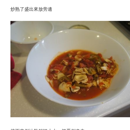
炒熟了盛出來放旁邊