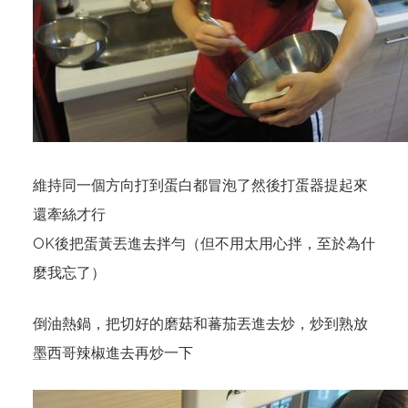
維持同一個方向打到蛋白都冒泡了然後打蛋器提起來
還牽絲才行
OK後把蛋黃丟進去拌勻（但不用太用心拌，至於為什
麼我忘了）
倒油熱鍋，把切好的磨菇和蕃茄丟進去炒，炒到熟放
墨西哥辣椒進去再炒一下