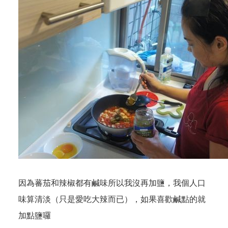
因為蕃茄和辣椒都有鹹味所以我沒再加鹽，我個人口
味算清淡（只是愛吃大辣而已），如果喜歡鹹點的就
加點鹽囉