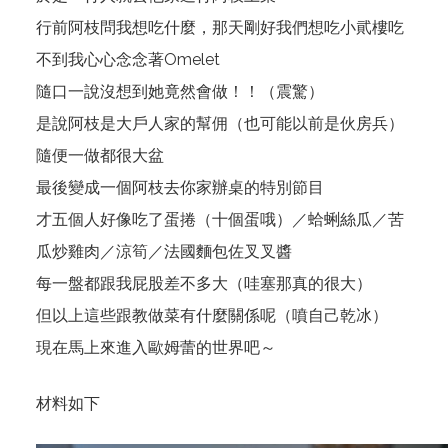
行前阿枝問我想吃什麼，那天剛好我們想吃小貮樓吃
不到我心心念念著Omelet
隨口一說沒想到她竟然會做！！（震驚）
是說阿枝是大戶人家的幫佣（也可能以前是伙房兵）
隨便一做都很大盆
最後變成一個阿枝去你家辦桌的特別節目
才五個人好像吃了蛋捲（十個蛋哦）／蛤蜊絲瓜／苦
瓜炒雞肉／涼筍／法國麵包佐叉叉醬
每一盤都跟我屁股差不多大（哇塞那真的很大）
但以上這些跟教做菜有什麼關係呢（噴自己乾冰）
現在馬上來進入歐姆蕾的世界吧～
材料如下