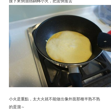
接下來倒油熱鍋轉小火，把蛋倒進去
小火是重點，太大火就不能做出像外面那種半熟不熟
的蛋溜～